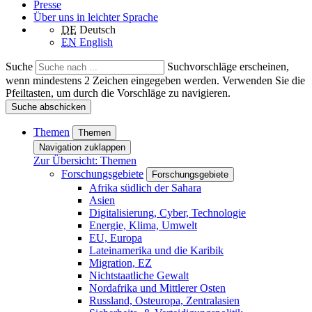
Presse
Über uns in leichter Sprache
DE
Deutsch
EN
English
Suche
Suchvorschläge erscheinen,
wenn mindestens 2 Zeichen eingegeben werden. Verwenden Sie die
Pfeiltasten, um durch die Vorschläge zu navigieren.
Suche abschicken
Themen
Themen
Navigation zuklappen
Zur Übersicht: Themen
Forschungsgebiete
Forschungsgebiete
Afrika südlich der Sahara
Asien
Digitalisierung, Cyber, Technologie
Energie, Klima, Umwelt
EU, Europa
Lateinamerika und die Karibik
Migration, EZ
Nichtstaatliche Gewalt
Nordafrika und Mittlerer Osten
Russland, Osteuropa, Zentralasien