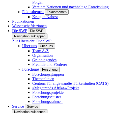
Folgen
Vereinte Nationen und nachhaltige Entwicklung
Fokusthemen
Fokusthemen
Krieg in Nahost
Publikationen
Wissenschaftler:innen
Die SWP
Die SWP
Navigation zuklappen
Zur Übersicht: Die SWP
Über uns
Über uns
Team A-Z
Organisation
Grundlegendes
Freunde und Förderer
Forschung
Forschung
Forschungsgruppen
Themenlinien
Centrum für angewandte Türkeistudien (CATS)
»Megatrends Afrika«-Projekt
Forschungsprojekte
Forschungscluster
Forschungsrahmen
Service
Service
Navigation zuklappen