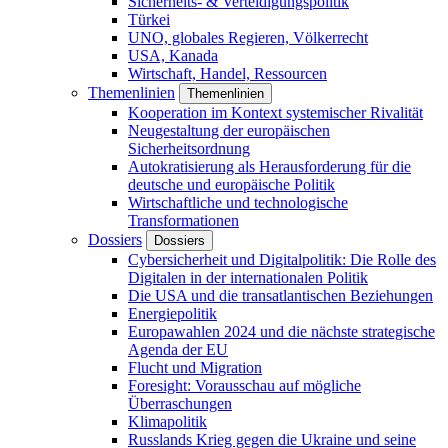
Sicherheits- & Verteidigungspolitik
Türkei
UNO, globales Regieren, Völkerrecht
USA, Kanada
Wirtschaft, Handel, Ressourcen
Themenlinien
Themenlinien
Kooperation im Kontext systemischer Rivalität
Neugestaltung der europäischen
Sicherheitsordnung
Autokratisierung als Herausforderung für die
deutsche und europäische Politik
Wirtschaftliche und technologische
Transformationen
Dossiers
Dossiers
Cybersicherheit und Digitalpolitik: Die Rolle des
Digitalen in der internationalen Politik
Die USA und die transatlantischen Beziehungen
Energiepolitik
Europawahlen 2024 und die nächste strategische
Agenda der EU
Flucht und Migration
Foresight: Vorausschau auf mögliche
Überraschungen
Klimapolitik
Russlands Krieg gegen die Ukraine und seine