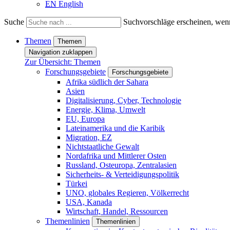
EN
English
Suche
Suchvorschläge erscheinen, wenn
Themen
Themen
Navigation zuklappen
Zur Übersicht: Themen
Forschungsgebiete
Forschungsgebiete
Afrika südlich der Sahara
Asien
Digitalisierung, Cyber, Technologie
Energie, Klima, Umwelt
EU, Europa
Lateinamerika und die Karibik
Migration, EZ
Nichtstaatliche Gewalt
Nordafrika und Mittlerer Osten
Russland, Osteuropa, Zentralasien
Sicherheits- & Verteidigungspolitik
Türkei
UNO, globales Regieren, Völkerrecht
USA, Kanada
Wirtschaft, Handel, Ressourcen
Themenlinien
Themenlinien