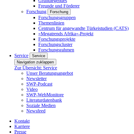
Grundlegendes
Freunde und Förderer
Forschung
Forschung
Forschungsgruppen
Themenlinien
Centrum für angewandte Türkeistudien (CATS)
»Megatrends Afrika«-Projekt
Forschungsprojekte
Forschungscluster
Forschungsrahmen
Service
Service
Navigation zuklappen
Zur Übersicht: Service
Unser Beratungsangebot
Newsletter
SWP-Podcast
Video
SWP-WebMonitore
Literaturdatenbank
Soziale Medien
Newsfeed
Kontakt
Karriere
Presse