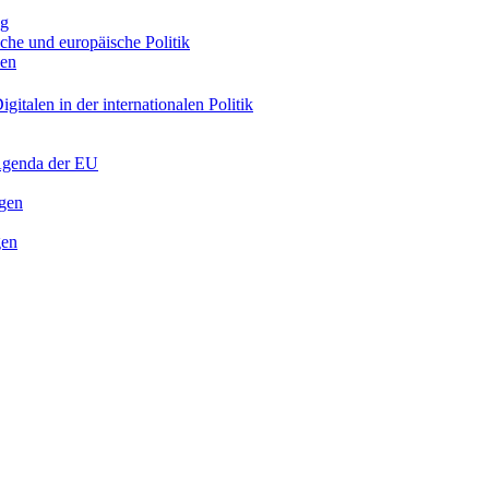
ng
sche und europäische Politik
nen
gitalen in der internationalen Politik
 Agenda der EU
ngen
gen