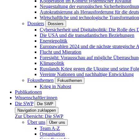
Kooperation im Kontext systemischer Rivalität
Neugestaltung der europäischen Sicherheitsordnu
Autokratisierung als Herausforderung für die deut
Wirtschaftliche und technologische Transformatio
Dossiers
Dossiers
Cybersicherheit und Digitalpolitik: Die Rolle des Di
Die USA und die transatlantischen Beziehungen
Energiepolitik
Europawahlen 2024 und die nächste strategische
Flucht und Migration
Foresight: Vorausschau auf mögliche Überraschu
Klimapolitik
Russlands Krieg gegen die Ukraine und seine Fol
Vereinte Nationen und nachhaltige Entwicklung
Fokusthemen
Fokusthemen
Krieg in Nahost
Publikationen
Wissenschaftler:innen
Die SWP
Die SWP
Navigation zuklappen
Zur Übersicht: Die SWP
Über uns
Über uns
Team A-Z
Organisation