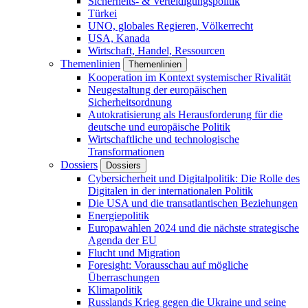
Sicherheits- & Verteidigungspolitik
Türkei
UNO, globales Regieren, Völkerrecht
USA, Kanada
Wirtschaft, Handel, Ressourcen
Themenlinien
Themenlinien
Kooperation im Kontext systemischer Rivalität
Neugestaltung der europäischen
Sicherheitsordnung
Autokratisierung als Herausforderung für die
deutsche und europäische Politik
Wirtschaftliche und technologische
Transformationen
Dossiers
Dossiers
Cybersicherheit und Digitalpolitik: Die Rolle des
Digitalen in der internationalen Politik
Die USA und die transatlantischen Beziehungen
Energiepolitik
Europawahlen 2024 und die nächste strategische
Agenda der EU
Flucht und Migration
Foresight: Vorausschau auf mögliche
Überraschungen
Klimapolitik
Russlands Krieg gegen die Ukraine und seine