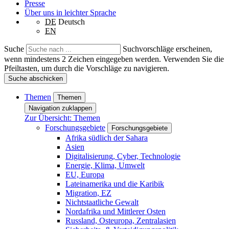
Presse
Über uns in leichter Sprache
DE
Deutsch
EN
Suche
Suchvorschläge erscheinen,
wenn mindestens 2 Zeichen eingegeben werden. Verwenden Sie die
Pfeiltasten, um durch die Vorschläge zu navigieren.
Suche abschicken
Themen
Themen
Navigation zuklappen
Zur Übersicht: Themen
Forschungsgebiete
Forschungsgebiete
Afrika südlich der Sahara
Asien
Digitalisierung, Cyber, Technologie
Energie, Klima, Umwelt
EU, Europa
Lateinamerika und die Karibik
Migration, EZ
Nichtstaatliche Gewalt
Nordafrika und Mittlerer Osten
Russland, Osteuropa, Zentralasien