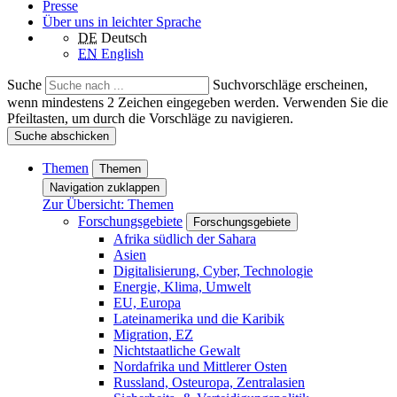
Presse
Über uns in leichter Sprache
DE
Deutsch
EN
English
Suche
Suchvorschläge erscheinen,
wenn mindestens 2 Zeichen eingegeben werden. Verwenden Sie die
Pfeiltasten, um durch die Vorschläge zu navigieren.
Suche abschicken
Themen
Themen
Navigation zuklappen
Zur Übersicht: Themen
Forschungsgebiete
Forschungsgebiete
Afrika südlich der Sahara
Asien
Digitalisierung, Cyber, Technologie
Energie, Klima, Umwelt
EU, Europa
Lateinamerika und die Karibik
Migration, EZ
Nichtstaatliche Gewalt
Nordafrika und Mittlerer Osten
Russland, Osteuropa, Zentralasien