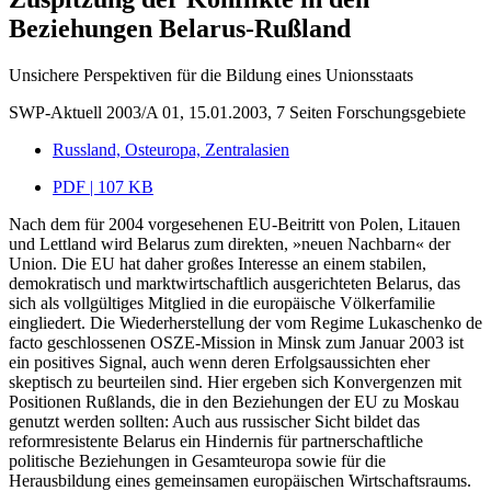
Beziehungen Belarus-Rußland
Unsichere Perspektiven für die Bildung eines Unionsstaats
SWP-Aktuell 2003/A 01, 15.01.2003, 7 Seiten
Forschungsgebiete
Russland, Osteuropa, Zentralasien
PDF | 107 KB
Nach dem für 2004 vorgesehenen EU-Beitritt von Polen, Litauen
und Lettland wird Belarus zum direkten, »neuen Nachbarn« der
Union. Die EU hat daher großes Interesse an einem stabilen,
demokratisch und marktwirtschaftlich ausgerichteten Belarus, das
sich als vollgültiges Mitglied in die europäische Völkerfamilie
eingliedert. Die Wiederherstellung der vom Regime Lukaschenko de
facto geschlossenen OSZE-Mission in Minsk zum Januar 2003 ist
ein positives Signal, auch wenn deren Erfolgsaussichten eher
skeptisch zu beurteilen sind. Hier ergeben sich Konvergenzen mit
Positionen Rußlands, die in den Beziehungen der EU zu Moskau
genutzt werden sollten: Auch aus russischer Sicht bildet das
reformresistente Belarus ein Hindernis für partnerschaftliche
politische Beziehungen in Gesamteuropa sowie für die
Herausbildung eines gemeinsamen europäischen Wirtschaftsraums.