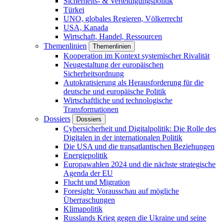
Sicherheits- & Verteidigungspolitik
Türkei
UNO, globales Regieren, Völkerrecht
USA, Kanada
Wirtschaft, Handel, Ressourcen
Themenlinien
Themenlinien
Kooperation im Kontext systemischer Rivalität
Neugestaltung der europäischen
Sicherheitsordnung
Autokratisierung als Herausforderung für die
deutsche und europäische Politik
Wirtschaftliche und technologische
Transformationen
Dossiers
Dossiers
Cybersicherheit und Digitalpolitik: Die Rolle des
Digitalen in der internationalen Politik
Die USA und die transatlantischen Beziehungen
Energiepolitik
Europawahlen 2024 und die nächste strategische
Agenda der EU
Flucht und Migration
Foresight: Vorausschau auf mögliche
Überraschungen
Klimapolitik
Russlands Krieg gegen die Ukraine und seine