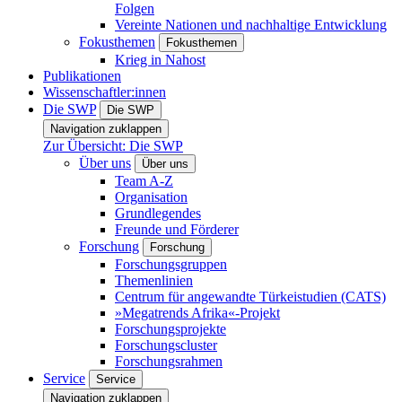
Folgen
Vereinte Nationen und nachhaltige Entwicklung
Fokusthemen
Fokusthemen
Krieg in Nahost
Publikationen
Wissenschaftler:innen
Die SWP
Die SWP
Navigation zuklappen
Zur Übersicht: Die SWP
Über uns
Über uns
Team A-Z
Organisation
Grundlegendes
Freunde und Förderer
Forschung
Forschung
Forschungsgruppen
Themenlinien
Centrum für angewandte Türkeistudien (CATS)
»Megatrends Afrika«-Projekt
Forschungsprojekte
Forschungscluster
Forschungsrahmen
Service
Service
Navigation zuklappen