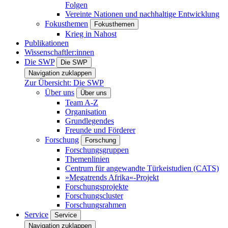
Folgen
Vereinte Nationen und nachhaltige Entwicklung
Fokusthemen
Fokusthemen
Krieg in Nahost
Publikationen
Wissenschaftler:innen
Die SWP
Die SWP
Navigation zuklappen
Zur Übersicht: Die SWP
Über uns
Über uns
Team A-Z
Organisation
Grundlegendes
Freunde und Förderer
Forschung
Forschung
Forschungsgruppen
Themenlinien
Centrum für angewandte Türkeistudien (CATS)
»Megatrends Afrika«-Projekt
Forschungsprojekte
Forschungscluster
Forschungsrahmen
Service
Service
Navigation zuklappen