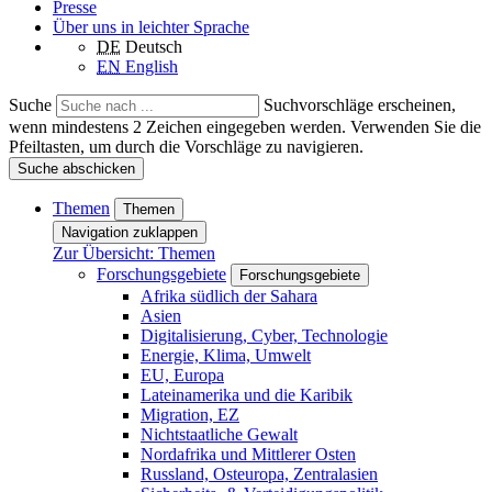
Presse
Über uns in leichter Sprache
DE
Deutsch
EN
English
Suche
Suchvorschläge erscheinen,
wenn mindestens 2 Zeichen eingegeben werden. Verwenden Sie die
Pfeiltasten, um durch die Vorschläge zu navigieren.
Suche abschicken
Themen
Themen
Navigation zuklappen
Zur Übersicht: Themen
Forschungsgebiete
Forschungsgebiete
Afrika südlich der Sahara
Asien
Digitalisierung, Cyber, Technologie
Energie, Klima, Umwelt
EU, Europa
Lateinamerika und die Karibik
Migration, EZ
Nichtstaatliche Gewalt
Nordafrika und Mittlerer Osten
Russland, Osteuropa, Zentralasien