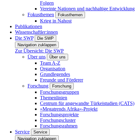
Folgen
Vereinte Nationen und nachhaltige Entwicklung
Fokusthemen
Fokusthemen
Krieg in Nahost
Publikationen
Wissenschaftler:innen
Die SWP
Die SWP
Navigation zuklappen
Zur Übersicht: Die SWP
Über uns
Über uns
Team A-Z
Organisation
Grundlegendes
Freunde und Förderer
Forschung
Forschung
Forschungsgruppen
Themenlinien
Centrum für angewandte Türkeistudien (CATS)
»Megatrends Afrika«-Projekt
Forschungsprojekte
Forschungscluster
Forschungsrahmen
Service
Service
Navigation zuklappen