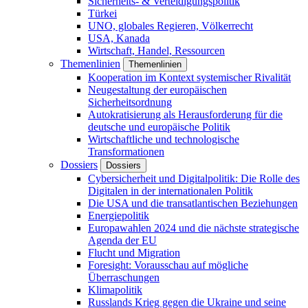
Sicherheits- & Verteidigungspolitik
Türkei
UNO, globales Regieren, Völkerrecht
USA, Kanada
Wirtschaft, Handel, Ressourcen
Themenlinien
Themenlinien
Kooperation im Kontext systemischer Rivalität
Neugestaltung der europäischen
Sicherheitsordnung
Autokratisierung als Herausforderung für die
deutsche und europäische Politik
Wirtschaftliche und technologische
Transformationen
Dossiers
Dossiers
Cybersicherheit und Digitalpolitik: Die Rolle des
Digitalen in der internationalen Politik
Die USA und die transatlantischen Beziehungen
Energiepolitik
Europawahlen 2024 und die nächste strategische
Agenda der EU
Flucht und Migration
Foresight: Vorausschau auf mögliche
Überraschungen
Klimapolitik
Russlands Krieg gegen die Ukraine und seine