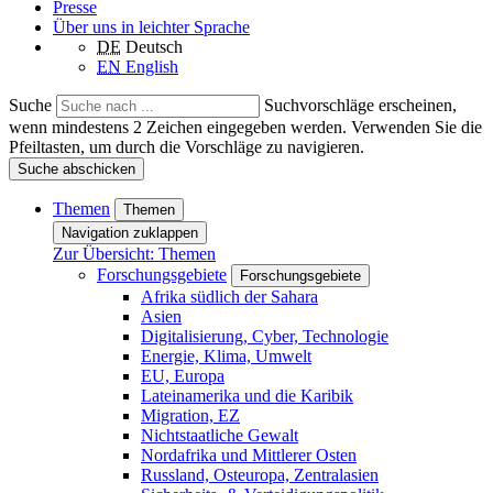
Presse
Über uns in leichter Sprache
DE
Deutsch
EN
English
Suche
Suchvorschläge erscheinen,
wenn mindestens 2 Zeichen eingegeben werden. Verwenden Sie die
Pfeiltasten, um durch die Vorschläge zu navigieren.
Suche abschicken
Themen
Themen
Navigation zuklappen
Zur Übersicht: Themen
Forschungsgebiete
Forschungsgebiete
Afrika südlich der Sahara
Asien
Digitalisierung, Cyber, Technologie
Energie, Klima, Umwelt
EU, Europa
Lateinamerika und die Karibik
Migration, EZ
Nichtstaatliche Gewalt
Nordafrika und Mittlerer Osten
Russland, Osteuropa, Zentralasien