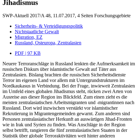
Jihadismus
SWP-Aktuell 2017/A 48, 11.07.2017, 4 Seiten
Forschungsgebiete
Sicherheits- & Verteidigungspolitik
Nichtstaatliche Gewalt
Migration, EZ
Russland, Osteuropa, Zentralasien
PDF | 97 KB
Neuere Terroranschläge in Russland lenkten die Aufmerksamkeit im
russischen Diskurs über islamistische Gewalt auf Täter aus
Zentralasien. Bislang brachten die russischen Sicherheitsdienste
Terror im eigenen Land vor allem mit Untergrundstrukturen im
Nordkaukasus in Verbindung. Bei der Frage, inwieweit Zentralasien
im Umfeld eines globalen Jihadismus steht, rücken zwei Arten von
Ausreise aus dieser Region ins Blickfeld. Zum einen zieht es die
meisten zentralasiatischen Arbeitsmigranten und -migrantinnen nach
Russland. Dort wird inzwischen verstärkt vor islamistischer
Rekrutierung in Migrantengemeinden gewarnt. Zum anderen sind
Personen zentralasiatischer Herkunft an auswärtigen Jihad-Fronten
wie in Irak und Syrien zu finden. Was Anschläge in der Region
selbst betrifft, rangieren die fünf zentralasiatischen Staaten in der
Statistik über globale Terroraktivitäten weit hinter anderen