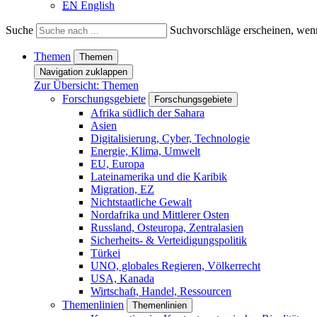
EN
English
Suche
Suchvorschläge erscheinen, wenn
Themen
Themen
Navigation zuklappen
Zur Übersicht: Themen
Forschungsgebiete
Forschungsgebiete
Afrika südlich der Sahara
Asien
Digitalisierung, Cyber, Technologie
Energie, Klima, Umwelt
EU, Europa
Lateinamerika und die Karibik
Migration, EZ
Nichtstaatliche Gewalt
Nordafrika und Mittlerer Osten
Russland, Osteuropa, Zentralasien
Sicherheits- & Verteidigungspolitik
Türkei
UNO, globales Regieren, Völkerrecht
USA, Kanada
Wirtschaft, Handel, Ressourcen
Themenlinien
Themenlinien