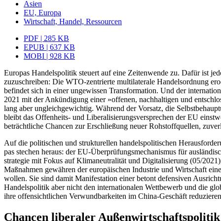
Asien
EU, Europa
Wirtschaft, Handel, Ressourcen
PDF | 285 KB
EPUB | 637 KB
MOBI | 928 KB
Europas Handelspolitik steuert auf eine Zeitenwende zu. Dafür ist jedo
zuzuschreiben: Die WTO-zentrierte multi­laterale Handelsordnung ero
befin­det sich in einer ungewissen Transformation. Und der internati
2021 mit der Ankündigung einer »offenen, nachhaltigen und entschloss
lang aber ungleichgewichtig. Während der Vorsatz, die Selbstbehaup
bleibt das Offenheits- und Liberalisierungs­versprechen der EU einst
beträcht­liche Chancen zur Erschließung neuer Rohstoffquellen, zuve
Auf die politischen und strukturellen handelspolitischen Herausforde
pas stechen heraus: der EU-Überprüfungs­mechanismus für ausländische
strategie mit Fokus auf Klimaneutralität und Digitalisierung (05/202
Maßnahmen gewähren der europäischen Industrie und Wirtschaft eine
wollen. Sie sind damit Manifestation einer betont defensiven Ausric
Handelspolitik aber nicht den internationalen Wettbewerb und die glo
ihre offen­sichtlichen Verwundbarkeiten im China-Geschäft reduzieren
Chancen liberaler Außenwirtschaftspolitik