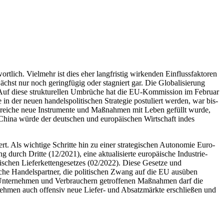
ortlich. Vielmehr ist dies eher langfristig wirkenden Einflussfaktoren
chst nur noch geringfügig oder stagniert gar. Die Globalisierung
. Auf diese strukturellen Um­brüche hat die EU-Kommission im Februar
in der neuen handelspolitischen Strategie postuliert werden, war bis­
hlreiche neue Instrumente und Maßnahmen mit Leben gefüllt wurde,
n China würde der deutschen und europäischen Wirtschaft indes
rt. Als wichtige Schritte hin zu einer strategischen Autonomie Euro­
durch Dritte (12/2021), eine aktualisierte europäische Industrie­
äischen Lieferkettengesetzes (02/2022). Diese Gesetze und
he Handelspartner, die politischen Zwang auf die EU ausüben
von Unternehmen und Verbrauchern getroffenen Maßnahmen darf die
­nehmen auch offensiv neue Liefer- und Absatzmärkte erschließen und