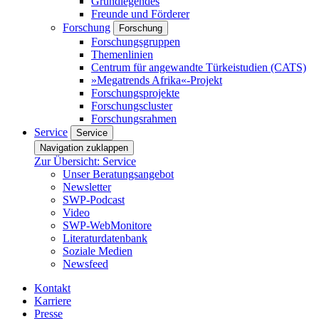
Grundlegendes
Freunde und Förderer
Forschung
Forschung
Forschungsgruppen
Themenlinien
Centrum für angewandte Türkeistudien (CATS)
»Megatrends Afrika«-Projekt
Forschungsprojekte
Forschungscluster
Forschungsrahmen
Service
Service
Navigation zuklappen
Zur Übersicht: Service
Unser Beratungsangebot
Newsletter
SWP-Podcast
Video
SWP-WebMonitore
Literaturdatenbank
Soziale Medien
Newsfeed
Kontakt
Karriere
Presse