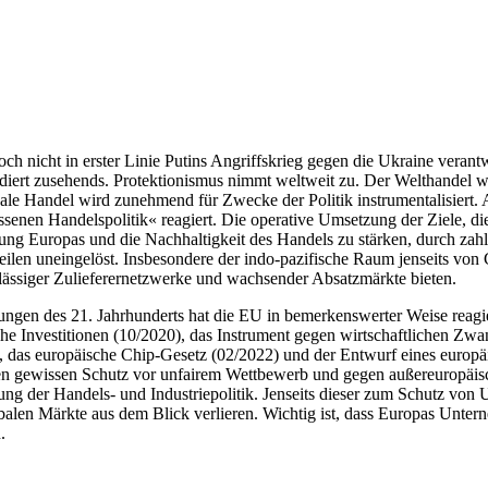
ch nicht in erster Linie Putins Angriffskrieg gegen die Ukraine verantw
diert zusehends. Protektionismus nimmt weltweit zu. Der Welthandel wä
onale Handel wird zunehmend für Zwecke der Politik instrumentalisiert
enen Handelspolitik« reagiert. Die operative Umsetzung der Ziele, die 
tung Europas und die Nachhaltigkeit des Handels zu stärken, durch za
weilen uneingelöst. Insbesondere der indo-pazifische Raum jenseits vo
rlässiger Zulieferernetzwerke und wachsender Absatzmärkte bieten.
rungen des 21. Jahrhunderts hat die EU in bemerkenswerter Weise reagie
 Investitionen (10/2020), das Instrument gegen wirt­schaftlichen Zwang 
1), das europäische Chip-Gesetz (02/2022) und der Entwurf eines europ
n gewissen Schutz vor un­fairem Wettbewerb und gegen außereuropäisc
htung der Handels- und Industrie­politik. Jenseits dieser zum Schutz 
balen Märkte aus dem Blick verlieren. Wichtig ist, dass Europas Unter
.