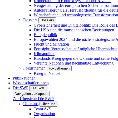
Kooperation im Kontext systemischer Rivalität
Neugestaltung der europäischen Sicherheitsordnu
Autokratisierung als Herausforderung für die deut
Wirtschaftliche und technologische Transformatio
Dossiers
Dossiers
Cybersicherheit und Digitalpolitik: Die Rolle des Di
Die USA und die transatlantischen Beziehungen
Energiepolitik
Europawahlen 2024 und die nächste strategische
Flucht und Migration
Foresight: Vorausschau auf mögliche Überraschu
Klimapolitik
Russlands Krieg gegen die Ukraine und seine Fol
Vereinte Nationen und nachhaltige Entwicklung
Fokusthemen
Fokusthemen
Krieg in Nahost
Publikationen
Wissenschaftler:innen
Die SWP
Die SWP
Navigation zuklappen
Zur Übersicht: Die SWP
Über uns
Über uns
Team A-Z
Organisation