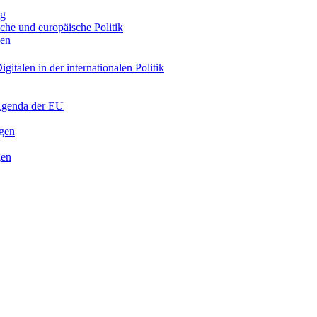
ng
sche und europäische Politik
nen
gitalen in der internationalen Politik
 Agenda der EU
ngen
gen