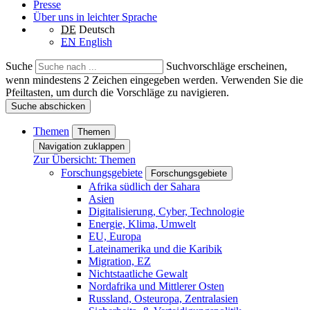
Presse
Über uns in leichter Sprache
DE
Deutsch
EN
English
Suche
Suchvorschläge erscheinen,
wenn mindestens 2 Zeichen eingegeben werden. Verwenden Sie die
Pfeiltasten, um durch die Vorschläge zu navigieren.
Suche abschicken
Themen
Themen
Navigation zuklappen
Zur Übersicht: Themen
Forschungsgebiete
Forschungsgebiete
Afrika südlich der Sahara
Asien
Digitalisierung, Cyber, Technologie
Energie, Klima, Umwelt
EU, Europa
Lateinamerika und die Karibik
Migration, EZ
Nichtstaatliche Gewalt
Nordafrika und Mittlerer Osten
Russland, Osteuropa, Zentralasien