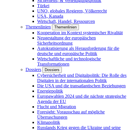
Sicherheits- & Verteidigungspolitik
Türkei
UNO, globales Regieren, Völkerrecht
USA, Kanada
Wirtschaft, Handel, Ressourcen
Themenlinien
Themenlinien
Kooperation im Kontext systemischer Rivalität
Neugestaltung der europäischen
Sicherheitsordnung
Autokratisierung als Herausforderung für die
deutsche und europäische Politik
Wirtschaftliche und technologische
Transformationen
Dossiers
Dossiers
Cybersicherheit und Digitalpolitik: Die Rolle des
Digitalen in der internationalen Politik
Die USA und die transatlantischen Beziehungen
Energiepolitik
Europawahlen 2024 und die nächste strategische
Agenda der EU
Flucht und Migration
Foresight: Vorausschau auf mögliche
Überraschungen
Klimapolitik
Russlands Krieg gegen die Ukraine und seine