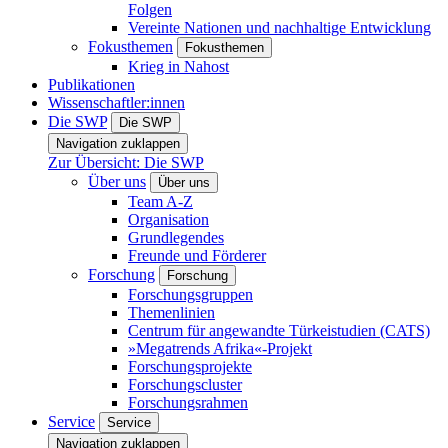
Folgen
Vereinte Nationen und nachhaltige Entwicklung
Fokusthemen
Fokusthemen
Krieg in Nahost
Publikationen
Wissenschaftler:innen
Die SWP
Die SWP
Navigation zuklappen
Zur Übersicht: Die SWP
Über uns
Über uns
Team A-Z
Organisation
Grundlegendes
Freunde und Förderer
Forschung
Forschung
Forschungsgruppen
Themenlinien
Centrum für angewandte Türkeistudien (CATS)
»Megatrends Afrika«-Projekt
Forschungsprojekte
Forschungscluster
Forschungsrahmen
Service
Service
Navigation zuklappen