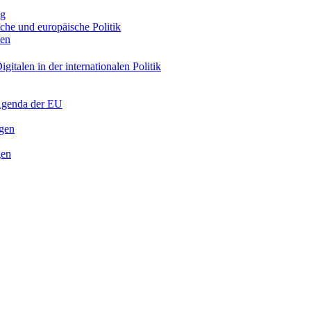
ng
sche und europäische Politik
nen
gitalen in der internationalen Politik
 Agenda der EU
ngen
gen