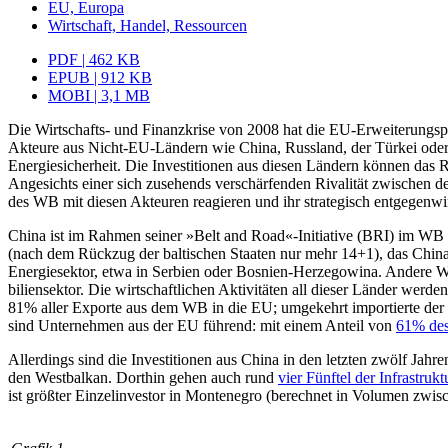
EU, Europa
Wirtschaft, Handel, Ressourcen
PDF | 462 KB
EPUB | 912 KB
MOBI | 3,1 MB
Die Wirtschafts- und Finanzkrise von 2008 hat die EU-Erweiterungspol
Akteure aus Nicht-EU-Ländern wie China, Russland, der Türkei oder 
Ener­giesicherheit. Die Investitionen aus diesen Ländern können das
Angesichts einer sich zusehends verschärfenden Riva­lität zwischen de
des WB mit diesen Akteuren reagieren und ihr strategisch entgegenw
China ist im Rahmen seiner »Belt and Road«-Initiative (BRI) im WB 
(nach dem Rückzug der baltischen Staaten nur mehr 14+1), das Chinas 
Energiesektor, etwa in Serbien oder Bos­nien-Herzegowina. Andere Wi
biliensektor. Die wirtschaftlichen Aktivitäten all dieser Länder wer
81% aller Exporte aus dem WB in die EU; umgekehrt importierte der W
sind Unternehmen aus der EU führend: mit einem Anteil von
61% des 
Allerdings sind die Investitionen aus China in den letzten zwölf Jah
den Westbalkan. Dorthin gehen auch rund
vier Fünftel der Infrastrukt
ist größter Einzelinvestor in Montenegro (be­rechnet in Volumen zwi