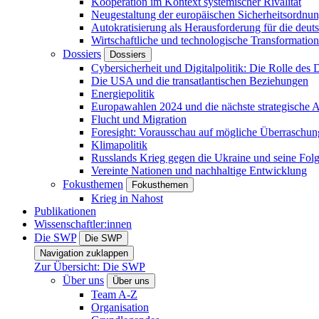
Kooperation im Kontext systemischer Rivalität
Neugestaltung der europäischen Sicherheitsordnu
Autokratisierung als Herausforderung für die deut
Wirtschaftliche und technologische Transformatio
Dossiers
Dossiers
Cybersicherheit und Digitalpolitik: Die Rolle des Di
Die USA und die transatlantischen Beziehungen
Energiepolitik
Europawahlen 2024 und die nächste strategische
Flucht und Migration
Foresight: Vorausschau auf mögliche Überraschu
Klimapolitik
Russlands Krieg gegen die Ukraine und seine Fol
Vereinte Nationen und nachhaltige Entwicklung
Fokusthemen
Fokusthemen
Krieg in Nahost
Publikationen
Wissenschaftler:innen
Die SWP
Die SWP
Navigation zuklappen
Zur Übersicht: Die SWP
Über uns
Über uns
Team A-Z
Organisation