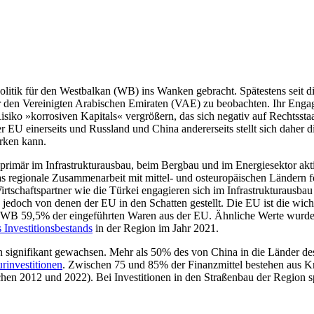
itik für den Westbalkan (WB) ins Wanken gebracht. Spätestens seit dies
den Vereinigten Arabischen Emiraten (VAE) zu beobachten. Ihr Engagem
 Risiko »korrosiven Kapitals« vergrößern, das sich negativ auf Rechts
r EU einerseits und Russland und China andererseits stellt sich daher di
irken kann.
primär im Infrastrukturausbau, beim Bergbau und im Energiesektor akt
regionale Zusammenarbeit mit mittel- und osteuropäischen Ländern förde
rtschafts­partner wie die Türkei engagieren sich im Infrastrukturausb
den jedoch von denen der EU in den Schatten gestellt. Die EU ist die wi
B 59,5% der eingeführten Waren aus der EU. Ähnliche Werte wurden auc
Investitions­bestands
in der Region im Jahr 2021.
ren signifikant gewachsen. Mehr als 50% des
von China
in die Länder d
ur­investitionen
. Zwischen 75 und 85% der Finanzmittel bestehen aus K
schen 2012 und 2022). Bei Investitionen in den Straßenbau der Region s