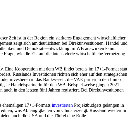
er Zeit ist in der Region ein stärkeres Engagement wirtschaftlicher
ent zeigt sich am deutlichsten bei Direktinvestitionen, Handel und
staatlichkeit und Demokratieentwicklung im WB auswirken kann.
e Frage, wie die EU auf die intensivierte wirtschaftliche Vernetzung
iv. Eine Kooperation mit dem WB findet bereits im 17+1-Format statt
rt. Russlands Investitionen rich­ten sich eher auf den strategischen
au oder investieren in das Bankwesen, die VAE primär in den Immo­
chtigste Handelspartnerin für den WB: Beispielsweise gingen 2021
h in den letzten fünf Jahren registriert. Bei Direktinvestitionen
es ehemaligen 17+1-Formats
investierten
Projektbudgets
gelan­gen in
rediten, was Abhängigkeiten von China erzeugt. Russ­land wiederum
pielen auch die USA und die Türkei eine Rolle.