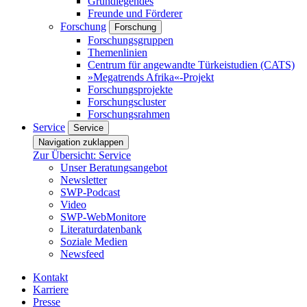
Grundlegendes
Freunde und Förderer
Forschung
Forschung
Forschungsgruppen
Themenlinien
Centrum für angewandte Türkeistudien (CATS)
»Megatrends Afrika«-Projekt
Forschungsprojekte
Forschungscluster
Forschungsrahmen
Service
Service
Navigation zuklappen
Zur Übersicht: Service
Unser Beratungsangebot
Newsletter
SWP-Podcast
Video
SWP-WebMonitore
Literaturdatenbank
Soziale Medien
Newsfeed
Kontakt
Karriere
Presse