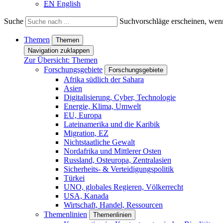
EN
English
Suche
Suchvorschläge erscheinen, wenn
Themen
Themen
Navigation zuklappen
Zur Übersicht: Themen
Forschungsgebiete
Forschungsgebiete
Afrika südlich der Sahara
Asien
Digitalisierung, Cyber, Technologie
Energie, Klima, Umwelt
EU, Europa
Lateinamerika und die Karibik
Migration, EZ
Nichtstaatliche Gewalt
Nordafrika und Mittlerer Osten
Russland, Osteuropa, Zentralasien
Sicherheits- & Verteidigungspolitik
Türkei
UNO, globales Regieren, Völkerrecht
USA, Kanada
Wirtschaft, Handel, Ressourcen
Themenlinien
Themenlinien