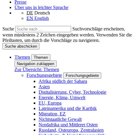
Presse
Über uns in leichter Sprache
DE
Deutsch
EN
English
Suche
Suchvorschläge erscheinen,
wenn mindestens 2 Zeichen eingegeben werden. Verwenden Sie die
Pfeiltasten, um durch die Vorschläge zu navigieren.
Suche abschicken
Themen
Themen
Navigation zuklappen
Zur Übersicht: Themen
Forschungsgebiete
Forschungsgebiete
Afrika südlich der Sahara
Asien
Digitalisierung, Cyber, Technologie
Energie, Klima, Umwelt
EU, Europa
Lateinamerika und die Karibik
Migration, EZ
Nichtstaatliche Gewalt
Nordafrika und Mittlerer Osten
Russland, Osteuropa, Zentralasien