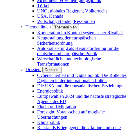
Sicherheits- & Verteidigungspolitik
Türkei
UNO, globales Regieren, Völkerrecht
USA, Kanada
Wirtschaft, Handel, Ressourcen
Themenlinien
Themenlinien
Kooperation im Kontext systemischer Rivalität
Neugestaltung der europäischen
Sicherheitsordnung
Autokratisierung als Herausforderung für die
deutsche und europäische Politik
Wirtschaftliche und technologische
Transformationen
Dossiers
Dossiers
Cybersicherheit und Digitalpolitik: Die Rolle des
Digitalen in der internationalen Politik
Die USA und die transatlantischen Beziehungen
Energiepolitik
Europawahlen 2024 und die nächste strategische
Agenda der EU
Flucht und Migration
Foresight: Vorausschau auf mögliche
Überraschungen
Klimapolitik
Russlands Krieg gegen die Ukraine und seine