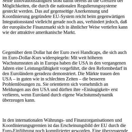
Seine Innovationsfähigkeit stößt damit bereits an die Grenzen der
Möglichkeiten, die durch die nationalen Regulierungssysteme
gesteckt werden. Das auf gegenseitige Anerkennung und
Koordinierung gegründete EU-System reicht beim gegenwärtigen
Integrationsstand vielleicht gerade noch aus, verhindert jedoch, daß
der europäische Finanzmarkt sich in ähnlicher Weise vertiefen kann
wie der attraktive amerikanische Markt.
Gegenüber dem Dollar hat der Euro zwei Handicaps, die sich auch
im Euro-Dollar-Kurs widerspiegeln: Mit weit höheren
Wachstumsraten als in Europa haben die USA in den vergangenen
Jahren eine Leistungsfähigkeit vorgeführt, die den Reformbedarf in
den Euroländern geradezu demonstriert. Die Märkte trauen den
USA – in guten wie in schlechten Zeiten – die besseren
Problemlösungen zu. Sie orientieren sich vornehmlich an
Meldungen aus den USA und dürften ihre »Einäugigkeit« erst
verlieren, wenn Euroland durch eigene Wachstumsdynamik
überzeugen kann.
In den internationalen Währungs- und Finanzorganisationen und
Koordinierungsgremien ist das Erscheinungsbild der EU durch die
Euro-Einführung noch komplizierter geworden. Eine überzeugende