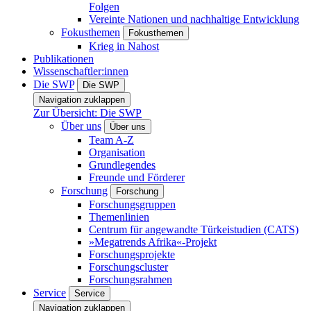
Folgen
Vereinte Nationen und nachhaltige Entwicklung
Fokusthemen
Fokusthemen
Krieg in Nahost
Publikationen
Wissenschaftler:innen
Die SWP
Die SWP
Navigation zuklappen
Zur Übersicht: Die SWP
Über uns
Über uns
Team A-Z
Organisation
Grundlegendes
Freunde und Förderer
Forschung
Forschung
Forschungsgruppen
Themenlinien
Centrum für angewandte Türkeistudien (CATS)
»Megatrends Afrika«-Projekt
Forschungsprojekte
Forschungscluster
Forschungsrahmen
Service
Service
Navigation zuklappen