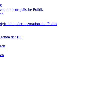
ng
sche und europäische Politik
nen
gitalen in der internationalen Politik
 Agenda der EU
ngen
gen