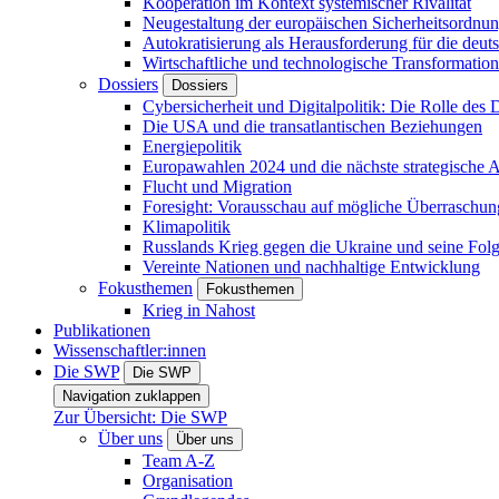
Kooperation im Kontext systemischer Rivalität
Neugestaltung der europäischen Sicherheitsordnu
Autokratisierung als Herausforderung für die deut
Wirtschaftliche und technologische Transformatio
Dossiers
Dossiers
Cybersicherheit und Digitalpolitik: Die Rolle des Di
Die USA und die transatlantischen Beziehungen
Energiepolitik
Europawahlen 2024 und die nächste strategische
Flucht und Migration
Foresight: Vorausschau auf mögliche Überraschu
Klimapolitik
Russlands Krieg gegen die Ukraine und seine Fol
Vereinte Nationen und nachhaltige Entwicklung
Fokusthemen
Fokusthemen
Krieg in Nahost
Publikationen
Wissenschaftler:innen
Die SWP
Die SWP
Navigation zuklappen
Zur Übersicht: Die SWP
Über uns
Über uns
Team A-Z
Organisation