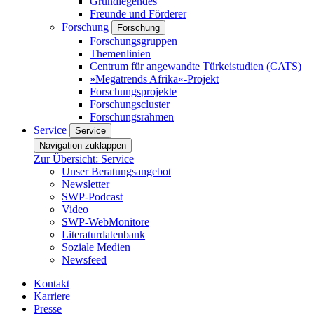
Grundlegendes
Freunde und Förderer
Forschung
Forschung
Forschungsgruppen
Themenlinien
Centrum für angewandte Türkeistudien (CATS)
»Megatrends Afrika«-Projekt
Forschungsprojekte
Forschungscluster
Forschungsrahmen
Service
Service
Navigation zuklappen
Zur Übersicht: Service
Unser Beratungsangebot
Newsletter
SWP-Podcast
Video
SWP-WebMonitore
Literaturdatenbank
Soziale Medien
Newsfeed
Kontakt
Karriere
Presse