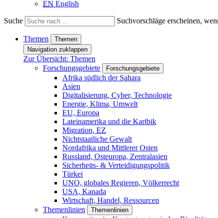
EN
English
Suche
Suchvorschläge erscheinen, wenn
Themen
Themen
Navigation zuklappen
Zur Übersicht: Themen
Forschungsgebiete
Forschungsgebiete
Afrika südlich der Sahara
Asien
Digitalisierung, Cyber, Technologie
Energie, Klima, Umwelt
EU, Europa
Lateinamerika und die Karibik
Migration, EZ
Nichtstaatliche Gewalt
Nordafrika und Mittlerer Osten
Russland, Osteuropa, Zentralasien
Sicherheits- & Verteidigungspolitik
Türkei
UNO, globales Regieren, Völkerrecht
USA, Kanada
Wirtschaft, Handel, Ressourcen
Themenlinien
Themenlinien