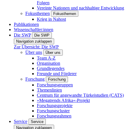
Folgen
Vereinte Nationen und nachhaltige Entwicklung
Fokusthemen
Fokusthemen
Krieg in Nahost
Publikationen
Wissenschaftler:innen
Die SWP
Die SWP
Navigation zuklappen
Zur Übersicht: Die SWP
Über uns
Über uns
Team A-Z
Organisation
Grundlegendes
Freunde und Förderer
Forschung
Forschung
Forschungsgruppen
Themenlinien
Centrum für angewandte Türkeistudien (CATS)
»Megatrends Afrika«-Projekt
Forschungsprojekte
Forschungscluster
Forschungsrahmen
Service
Service
Navigation zuklappen