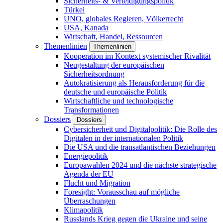
Sicherheits- & Verteidigungspolitik
Türkei
UNO, globales Regieren, Völkerrecht
USA, Kanada
Wirtschaft, Handel, Ressourcen
Themenlinien
Themenlinien
Kooperation im Kontext systemischer Rivalität
Neugestaltung der europäischen
Sicherheitsordnung
Autokratisierung als Herausforderung für die
deutsche und europäische Politik
Wirtschaftliche und technologische
Transformationen
Dossiers
Dossiers
Cybersicherheit und Digitalpolitik: Die Rolle des
Digitalen in der internationalen Politik
Die USA und die transatlantischen Beziehungen
Energiepolitik
Europawahlen 2024 und die nächste strategische
Agenda der EU
Flucht und Migration
Foresight: Vorausschau auf mögliche
Überraschungen
Klimapolitik
Russlands Krieg gegen die Ukraine und seine