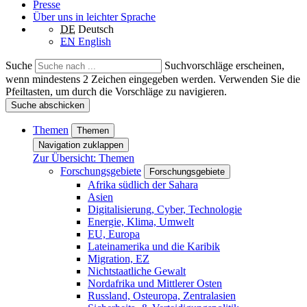
Presse
Über uns in leichter Sprache
DE
Deutsch
EN
English
Suche
Suchvorschläge erscheinen,
wenn mindestens 2 Zeichen eingegeben werden. Verwenden Sie die
Pfeiltasten, um durch die Vorschläge zu navigieren.
Suche abschicken
Themen
Themen
Navigation zuklappen
Zur Übersicht: Themen
Forschungsgebiete
Forschungsgebiete
Afrika südlich der Sahara
Asien
Digitalisierung, Cyber, Technologie
Energie, Klima, Umwelt
EU, Europa
Lateinamerika und die Karibik
Migration, EZ
Nichtstaatliche Gewalt
Nordafrika und Mittlerer Osten
Russland, Osteuropa, Zentralasien