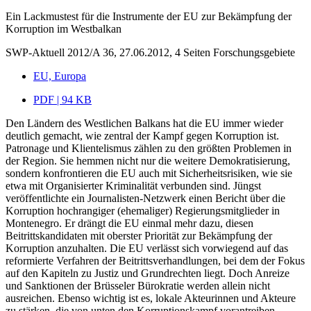
Ein Lackmustest für die Instrumente der EU zur Bekämpfung der
Korruption im Westbalkan
SWP-Aktuell 2012/A 36, 27.06.2012, 4 Seiten
Forschungsgebiete
EU, Europa
PDF | 94 KB
Den Ländern des Westlichen Balkans hat die EU immer wieder
deutlich gemacht, wie zentral der Kampf gegen Korruption ist.
Patronage und Klientelismus zählen zu den größten Problemen in
der Region. Sie hemmen nicht nur die weitere Demokratisierung,
sondern konfrontieren die EU auch mit Sicherheitsrisiken, wie sie
etwa mit Organisierter Kriminalität verbunden sind. Jüngst
veröffentlichte ein Journalisten-Netzwerk einen Bericht über die
Korruption hochrangiger (ehemaliger) Regierungsmitglieder in
Montenegro. Er drängt die EU einmal mehr dazu, diesen
Beitrittskandidaten mit oberster Priorität zur Bekämpfung der
Korruption anzuhalten. Die EU verlässt sich vorwiegend auf das
reformierte Verfahren der Beitrittsverhandlungen, bei dem der Fokus
auf den Kapiteln zu Justiz und Grundrechten liegt. Doch Anreize
und Sanktionen der Brüsseler Bürokratie werden allein nicht
ausreichen. Ebenso wichtig ist es, lokale Akteurinnen und Akteure
zu stärken, die von unten den Korruptionskampf vorantreiben