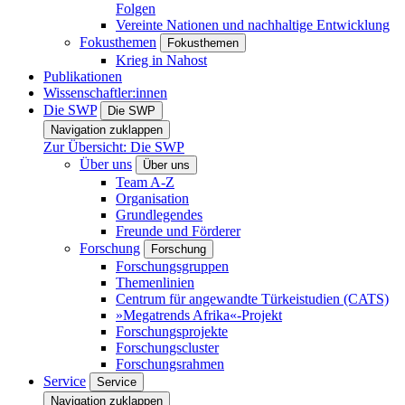
Folgen
Vereinte Nationen und nachhaltige Entwicklung
Fokusthemen
Fokusthemen
Krieg in Nahost
Publikationen
Wissenschaftler:innen
Die SWP
Die SWP
Navigation zuklappen
Zur Übersicht: Die SWP
Über uns
Über uns
Team A-Z
Organisation
Grundlegendes
Freunde und Förderer
Forschung
Forschung
Forschungsgruppen
Themenlinien
Centrum für angewandte Türkeistudien (CATS)
»Megatrends Afrika«-Projekt
Forschungsprojekte
Forschungscluster
Forschungsrahmen
Service
Service
Navigation zuklappen