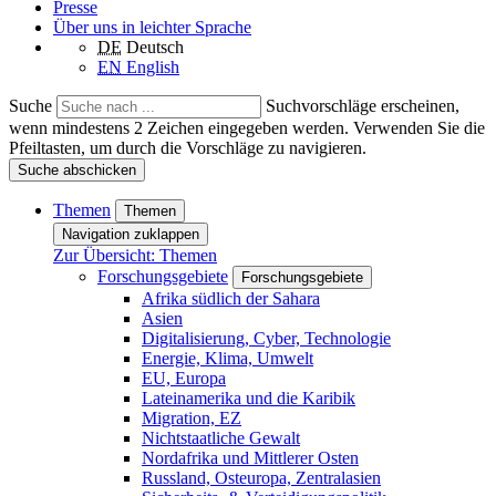
Presse
Über uns in leichter Sprache
DE
Deutsch
EN
English
Suche
Suchvorschläge erscheinen,
wenn mindestens 2 Zeichen eingegeben werden. Verwenden Sie die
Pfeiltasten, um durch die Vorschläge zu navigieren.
Suche abschicken
Themen
Themen
Navigation zuklappen
Zur Übersicht: Themen
Forschungsgebiete
Forschungsgebiete
Afrika südlich der Sahara
Asien
Digitalisierung, Cyber, Technologie
Energie, Klima, Umwelt
EU, Europa
Lateinamerika und die Karibik
Migration, EZ
Nichtstaatliche Gewalt
Nordafrika und Mittlerer Osten
Russland, Osteuropa, Zentralasien