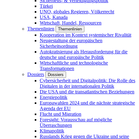
Sicherheits- & Verteidigungspolitik
Türkei
UNO, globales Regieren, Völkerrecht
USA, Kanada
Wirtschaft, Handel, Ressourcen
Themenlinien
Themenlinien
Kooperation im Kontext systemischer Rivalität
Neugestaltung der europäischen
Sicherheitsordnung
Autokratisierung als Herausforderung für die
deutsche und europäische Politik
Wirtschaftliche und technologische
Transformationen
Dossiers
Dossiers
Cybersicherheit und Digitalpolitik: Die Rolle des
Digitalen in der internationalen Politik
Die USA und die transatlantischen Beziehungen
Energiepolitik
Europawahlen 2024 und die nächste strategische
Agenda der EU
Flucht und Migration
Foresight: Vorausschau auf mögliche
Überraschungen
Klimapolitik
Russlands Krieg gegen die Ukraine und seine