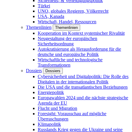
Sicherheits- & Verteidigungspolitik
Türkei
UNO, globales Regieren, Völkerrecht
USA, Kanada
Wirtschaft, Handel, Ressourcen
Themenlinien
Themenlinien
Kooperation im Kontext systemischer Rivalität
Neugestaltung der europäischen
Sicherheitsordnung
Autokratisierung als Herausforderung für die
deutsche und europäische Politik
Wirtschaftliche und technologische
Transformationen
Dossiers
Dossiers
Cybersicherheit und Digitalpolitik: Die Rolle des
Digitalen in der internationalen Politik
Die USA und die transatlantischen Beziehungen
Energiepolitik
Europawahlen 2024 und die nächste strategische
Agenda der EU
Flucht und Migration
Foresight: Vorausschau auf mögliche
Überraschungen
Klimapolitik
Russlands Krieg gegen die Ukraine und seine