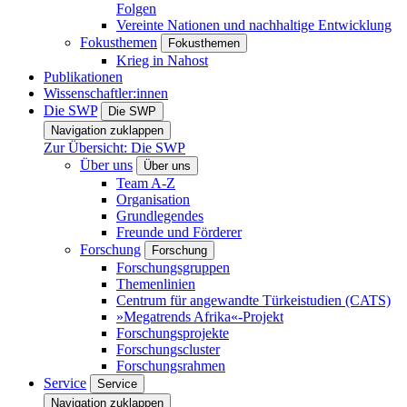
Folgen
Vereinte Nationen und nachhaltige Entwicklung
Fokusthemen
Fokusthemen
Krieg in Nahost
Publikationen
Wissenschaftler:innen
Die SWP
Die SWP
Navigation zuklappen
Zur Übersicht: Die SWP
Über uns
Über uns
Team A-Z
Organisation
Grundlegendes
Freunde und Förderer
Forschung
Forschung
Forschungsgruppen
Themenlinien
Centrum für angewandte Türkeistudien (CATS)
»Megatrends Afrika«-Projekt
Forschungsprojekte
Forschungscluster
Forschungsrahmen
Service
Service
Navigation zuklappen