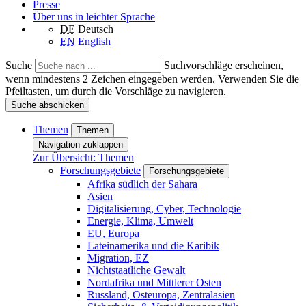
Presse
Über uns in leichter Sprache
DE
Deutsch
EN
English
Suche
Suchvorschläge erscheinen,
wenn mindestens 2 Zeichen eingegeben werden. Verwenden Sie die
Pfeiltasten, um durch die Vorschläge zu navigieren.
Suche abschicken
Themen
Themen
Navigation zuklappen
Zur Übersicht: Themen
Forschungsgebiete
Forschungsgebiete
Afrika südlich der Sahara
Asien
Digitalisierung, Cyber, Technologie
Energie, Klima, Umwelt
EU, Europa
Lateinamerika und die Karibik
Migration, EZ
Nichtstaatliche Gewalt
Nordafrika und Mittlerer Osten
Russland, Osteuropa, Zentralasien