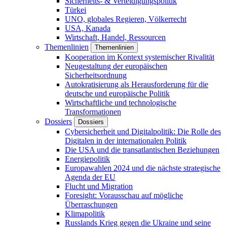
Sicherheits- & Verteidigungspolitik
Türkei
UNO, globales Regieren, Völkerrecht
USA, Kanada
Wirtschaft, Handel, Ressourcen
Themenlinien
Themenlinien
Kooperation im Kontext systemischer Rivalität
Neugestaltung der europäischen
Sicherheitsordnung
Autokratisierung als Herausforderung für die
deutsche und europäische Politik
Wirtschaftliche und technologische
Transformationen
Dossiers
Dossiers
Cybersicherheit und Digitalpolitik: Die Rolle des
Digitalen in der internationalen Politik
Die USA und die transatlantischen Beziehungen
Energiepolitik
Europawahlen 2024 und die nächste strategische
Agenda der EU
Flucht und Migration
Foresight: Vorausschau auf mögliche
Überraschungen
Klimapolitik
Russlands Krieg gegen die Ukraine und seine