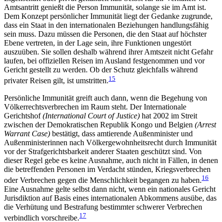
Amtsantritt genießt die Person Immunität, solange sie im Amt ist.
Dem Konzept persönlicher Immunität liegt der Gedanke zugrunde,
dass ein Staat in den internationalen Be­ziehungen handlungsfähig
sein muss. Dazu müssen die Personen, die den Staat auf höchster
Ebene ver­treten, in der Lage sein, ihre Funktionen ungestört
auszuüben. Sie sollen deshalb während ihrer Amts­zeit nicht Gefahr
laufen, bei offiziellen Reisen im Ausland festgenommen und vor
Gericht gestellt zu werden. Ob der Schutz gleichfalls während
15
privater Reisen gilt, ist umstritten.
Persönliche Immunität greift auch dann, wenn die Begehung von
Völkerrechtsverbrechen im Raum steht. Der Internationale
Gerichtshof
(International Court of Justice)
hat 2002 im Streit
zwischen der Demo­kratischen Republik Kongo und Belgien
(Arrest
War­rant Case)
bestätigt, dass amtierende Außenminister und
Außenministerinnen nach Völkergewohnheitsrecht durch Immunität
vor der Strafgerichtsbarkeit anderer Staaten geschützt sind. Von
dieser Regel gebe es keine Ausnahme, auch nicht in Fällen, in denen
die betreffenden Personen im Verdacht stünden, Kriegsverbrechen
16
oder Verbrechen gegen die Mensch­lichkeit begangen zu haben.
Eine Ausnahme gelte selbst dann nicht, wenn ein nationales Gericht
Juris­diktion auf Basis eines internationalen Abkommens ausübe, das
die Verhütung und Bestrafung bestimmter schwerer Verbrechen
17
verbindlich vorschreibe.