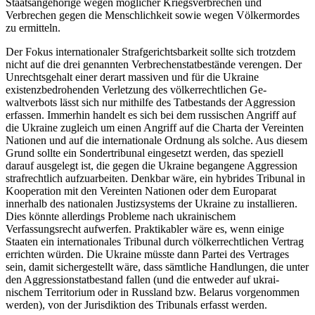
Staatsangehörige wegen möglicher Kriegsverbrechen und
Verbrechen gegen die Menschlichkeit sowie wegen Völkermordes
zu ermitteln.
Der Fokus internationaler Strafgerichtsbarkeit sollte sich trotzdem
nicht auf die drei genannten Ver­brechenstatbestände verengen. Der
Unrechtsgehalt einer derart massiven und für die Ukraine
existenzbedrohenden Verletzung des völkerrechtlichen Ge­
waltverbots lässt sich nur mithilfe des Tatbestands der Aggression
erfassen. Immerhin handelt es sich bei dem russischen Angriff auf
die Ukraine zugleich um einen Angriff auf die Charta der Vereinten
Nationen und auf die internationale Ordnung als solche. Aus diesem
Grund sollte ein Sondertribunal eingesetzt werden, das speziell
darauf ausgelegt ist, die gegen die Ukraine begangene Aggression
strafrechtlich auf­zuarbeiten. Denkbar wäre, ein hybrides Tribunal in
Kooperation mit den Vereinten Nationen oder dem Europarat
innerhalb des nationalen Justizsystems der Ukraine zu installieren.
Dies könnte allerdings Pro­bleme nach ukrainischem
Verfassungsrecht aufwerfen. Praktikabler wäre es, wenn einige
Staaten ein internationales Tribunal durch völkerrechtlichen Vertrag
errichten würden. Die Ukraine müsste dann Partei des Vertrages
sein, damit sichergestellt wäre, dass sämtliche Handlungen, die unter
den Aggres­sionstatbestand fallen (und die entweder auf ukrai­
nischem Territorium oder in Russland bzw. Belarus vorgenommen
werden), von der Jurisdiktion des Tribunals erfasst werden.