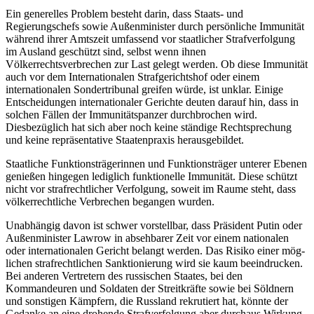
Ein generelles Problem besteht darin, dass Staats- und
Regierungschefs sowie Außenminister durch persönliche Immunität
während ihrer Amtszeit um­fassend vor staatlicher Strafverfolgung
im Ausland geschützt sind, selbst wenn ihnen
Völkerrechtsverbrechen zur Last gelegt werden. Ob diese Immunität
auch vor dem Internationalen Strafgerichtshof oder einem
internationalen Sondertribunal greifen würde, ist unklar. Einige
Entscheidungen internationaler Gerichte deuten darauf hin, dass in
solchen Fällen der Immunitätspanzer durchbrochen wird.
Diesbezüglich hat sich aber noch keine ständige Rechtsprechung
und keine repräsentative Staatenpraxis herausge­bildet.
Staatliche Funktionsträgerinnen und Funktions­träger unterer Ebenen
genießen hingegen lediglich funktionelle Immunität. Diese schützt
nicht vor strafrechtlicher Verfolgung, soweit im Raume steht, dass
völkerrechtliche Verbrechen begangen wurden.
Unabhängig davon ist schwer vorstellbar, dass Präsident Putin oder
Außenminister Lawrow in ab­sehbarer Zeit vor einem nationalen
oder internatio­nalen Gericht belangt werden. Das Risiko einer mög­
lichen strafrechtlichen Sanktionierung wird sie kaum beeindrucken.
Bei anderen Vertretern des russischen Staates, bei den
Kommandeuren und Soldaten der Streitkräfte sowie bei Söldnern
und sonstigen Kämp­fern, die Russland rekrutiert hat, könnte der
Gedanke an eine drohende Strafverfolgung aber durchaus Wir­kung