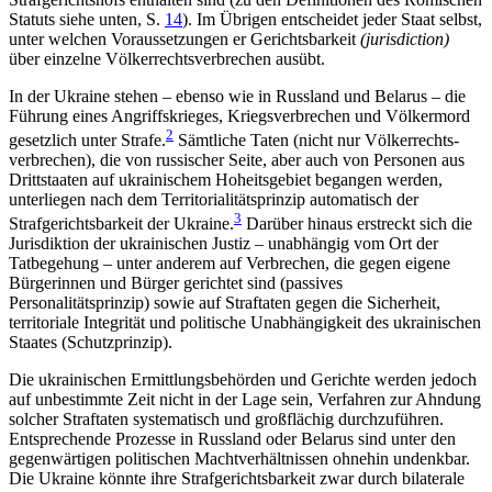
Statuts siehe unten, S.
14
). Im Übrigen entscheidet jeder Staat selbst,
unter welchen Voraussetzungen er Gerichtsbarkeit
(jurisdiction)
über einzelne Völkerrechtsverbrechen ausübt.
In der Ukraine stehen – ebenso wie in Russland und Belarus – die
Führung eines Angriffskrieges, Kriegsverbrechen und Völkermord
2
gesetzlich unter Strafe.
Sämtliche Taten (nicht nur Völkerrechts­
verbrechen), die von russischer Seite, aber auch von Personen aus
Drittstaaten auf ukrainischem Hoheitsgebiet begangen werden,
unterliegen nach dem Territorialitätsprinzip automatisch der
3
Strafgerichtsbarkeit der Ukraine.
Darüber hinaus erstreckt sich die
Jurisdiktion der ukrainischen Justiz – unabhängig vom Ort der
Tatbegehung – unter anderem auf Verbrechen, die gegen eigene
Bürgerinnen und Bürger gerichtet sind (passives
Personalitätsprinzip) sowie auf Straftaten gegen die Sicherheit,
territoriale Integrität und politische Unabhängigkeit des ukrai­nischen
Staates (Schutzprinzip).
Die ukrainischen Ermittlungsbehörden und Gerichte werden jedoch
auf unbestimmte Zeit nicht in der Lage sein, Verfahren zur Ahndung
solcher Straf­taten systematisch und großflächig durchzuführen.
Entsprechende Prozesse in Russland oder Belarus sind unter den
gegenwärtigen politischen Machtverhältnissen ohnehin undenkbar.
Die Ukraine könnte ihre Strafgerichtsbarkeit zwar durch bilaterale