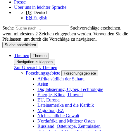
Presse
Über uns in leichter Sprache
DE
Deutsch
EN
English
Suche
Suchvorschläge erscheinen,
wenn mindestens 2 Zeichen eingegeben werden. Verwenden Sie die
Pfeiltasten, um durch die Vorschläge zu navigieren.
Suche abschicken
Themen
Themen
Navigation zuklappen
Zur Übersicht: Themen
Forschungsgebiete
Forschungsgebiete
Afrika südlich der Sahara
Asien
Digitalisierung, Cyber, Technologie
Energie, Klima, Umwelt
EU, Europa
Lateinamerika und die Karibik
Migration, EZ
Nichtstaatliche Gewalt
Nordafrika und Mittlerer Osten
Russland, Osteuropa, Zentralasien