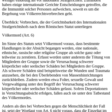
weniger ein­deutig als vor nationalen Strafgerichten. Zumindest
haben einige internationale Gerichte Entscheidungen getroffen, die
die Immunität solcher Personen auf­weichen, soweit es um die
Begehung von Völkerrechtsverbrechen geht.
Überblick: Verbrechen, die der Gerichtsbarkeit des Internationalen
Strafgerichtshofs nach dem Römischen Statut unterliegen
Völkermord (Art. 6)
Im Sinne des Statuts setzt Völkermord voraus, dass bestimmte
Handlungen in der Absicht begangen werden, eine nationale,
ethnische, rassische oder religiöse Gruppe als solche ganz oder
teilweise zu zerstören. Erfasst werden unter anderem die Tötung von
Mitgliedern der Gruppe sowie die Verursachung schwerer
körperlicher oder seelischer Schäden bei Mitgliedern der Gruppe.
Als schwere Schäden sind beispielsweise die Wun­den und Traumata
anzusehen, die bei den Überlebenden von Massenhinrichtungen
zurückbleiben. Zudem werden etwa Folter, sexuelle Gewalt und
Vergewaltigung unter den Begriff der Verursachung schwerer
körperlicher oder seelischer Schä­den gefasst. Sofern Deportationen
in Vernichtungsabsicht erfol­gen, fallen auch sie unter den Tatbestand
des Völkermordes.
Anders als dies bei Verbrechen gegen die Menschlichkeit der Fall
ist, setzt der Wortlaut von Art. 6 nicht voraus, dass die Einzeltat im