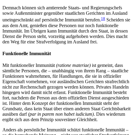
Demnach können sich amtierende Staats- und Regierungschefs
sowie Außenminister gegenüber staatlichen Gerichten im Ausland
18
uneingeschränkt auf persönliche Immunität berufen.
Scheiden sie
aus dem Amt, genießen diese Personen nur noch funktionelle
Immunität. Im Übrigen kann Immunität durch den Staat, in dessen
Dienst die Person steht, vorzeitig aufgehoben werden. Dies macht
den Weg für eine Strafverfolgung im Ausland frei.
Funktionelle Immunität
Mit funktioneller Immunität
(ratione materiae)
ist gemeint, dass
sämtliche Personen, die – unabhängig von ihrem Rang – staatliche
Funktionen wahrnehmen, für Handlungen, die sie in offizieller
Eigenschaft vornehmen, vor ausländischen Gerichten straf­rechtlich
nicht zur Rechenschaft gezogen werden können. Privates Handeln
hingegen wird damit nicht erfasst. Funktionelle Immunität besteht
fort, nach­dem die Person aus dem offiziellen Dienst ausgeschie­den
ist. Hinter dem Konzept der funktionellen Immu­nität steht der
Grundsatz, dass kein Staat über einen anderen Staat Gerichtsbarkeit
ausüben darf
(par in parem non habet iudicium)
. Dies wiederum
ergibt sich aus dem Prinzip souveräner Gleichheit.
Anders als persönliche Immunität schützt funktionelle Immunität –