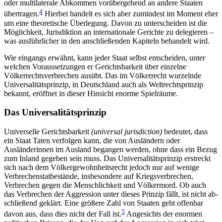
oder multi­laterale Abkommen vorübergehend an andere Staa­ten
4
übertragen.
Hierbei handelt es sich aber zumin­dest im Moment eher
um eine theoretische Überlegung. Davon zu unterscheiden ist die
Möglichkeit, Jurisdiktion an internationale Gerichte zu delegieren –
was ausführlicher in den anschließenden Kapiteln behandelt wird.
Wie eingangs erwähnt, kann jeder Staat selbst entscheiden, unter
welchen Voraussetzungen er Ge­richtsbarkeit über einzelne
Völkerrechtsverbrechen ausübt. Das im Völkerrecht wurzelnde
Universalitätsprinzip, in Deutschland auch als Weltrechtsprinzip
bekannt, eröffnet in dieser Hinsicht enorme Spielräume.
Das Universalitätsprinzip
Universelle Gerichtsbarkeit
(universal jurisdiction)
be­deutet, dass
ein Staat Taten verfolgen kann, die von Ausländern oder
Ausländerinnen im Ausland began­gen werden, ohne dass ein Bezug
zum Inland gegeben sein muss. Das Universalitätsprinzip erstreckt
sich nach dem Völkergewohnheitsrecht jedoch nur auf wenige
Verbrechenstatbestände, insbesondere auf Kriegsverbrechen,
Verbrechen gegen die Menschlichkeit und Völkermord. Ob auch
das Verbrechen der Aggression unter dieses Prinzip fällt, ist nicht ab­
schließend geklärt.
Eine größere Zahl von Staaten geht offenbar
5
davon aus, dass dies nicht der Fall ist.
Angesichts der enormen