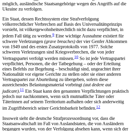
möglich, ausländische Staatsangehörige wegen des Angriffs auf die
Ukraine zu verfolgen.
Ein Staat, dessen Rechtssystem eine Strafverfolgung
völkerrechtlicher Verbrechen auf Basis des Uni­versalitätsprinzips
vorsieht, ist völkergewohnheitsrechtlich nicht dazu verpflichtet, in
9
jedem Fall tätig zu werden.
Eine wichtige Ausnahme existiert für
schwere Verletzungen
(grave breaches)
der vier Genfer Abkommen
von 1949 und des ersten Zusatzprotokolls von 1977. Solche
schweren Verletzungen sind Kriegs­verbrechen, die von jeder
10
Vertragspartei verfolgt wer­den müssen.
So ist jede Vertragspartei
verpflichtet, Personen, die der Tatbegehung – oder der Erteilung
eines Befehls zur Begehung – beschuldigt sind, un­geachtet ihrer
Nationalität vor eigene Gerichte zu stellen oder sie einer anderen
Vertragspartei zur Ab­urteilung zu übergeben, sofern diese
ausreichendes Belastungsmaterial vorbringt
(aut dedere aut
11
judicare)
.
Ein Staat kann den genannten Verpflichtungen prak­tisch
jedoch nur nachkommen, wenn sich mutmaß­liche Täter oder
Täterinnen auf seinem Territorium aufhalten oder sich anderweitig
12
im Zugriffsbereich seiner Gerichtsbarkeit befinden.
Insoweit sieht die deutsche Strafprozessordnung vor, dass die
Staatsanwaltschaft im Fall von Auslandstaten, die von Ausländern
begangen wurden, von der Verfolgung absehen kann, wenn sich der