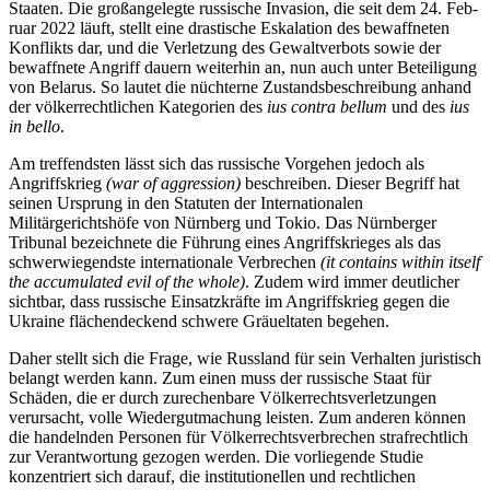
Staaten. Die großangelegte russische Invasion, die seit dem 24. Feb­
ruar 2022 läuft, stellt eine drastische Eskalation des bewaffneten
Konflikts dar, und die Verletzung des Gewaltverbots sowie der
bewaffnete Angriff dauern weiterhin an, nun auch unter Beteiligung
von Bela­­rus. So lautet die nüchterne Zustandsbeschreibung anhand
der völkerrechtlichen Kategorien des
ius contra bellum
und des
ius
in bello
.
Am treffendsten lässt sich das russische Vorgehen jedoch als
Angriffskrieg
(war of aggression)
beschreiben. Dieser Begriff hat
seinen Ursprung in den Statuten der Internationalen
Militärgerichtshöfe von Nürnberg und Tokio. Das Nürnberger
Tribunal bezeichnete die Führung eines Angriffskrieges als das
schwerwiegendste internationale Verbrechen
(it contains within
itself
the accumulated evil of the whole)
. Zudem wird immer deutlicher
sichtbar, dass russische Einsatzkräfte im Angriffskrieg gegen die
Ukraine flächendeckend schwere Gräueltaten begehen.
Daher stellt sich die Frage, wie Russland für sein Verhalten juristisch
belangt werden kann. Zum einen muss der russische Staat für
Schäden, die er durch zurechenbare Völkerrechtsverletzungen
verursacht, volle Wiedergutmachung leisten. Zum anderen kön­nen
die handelnden Personen für Völkerrechtsverbrechen strafrechtlich
zur Verantwortung gezogen wer­den. Die vorliegende Studie
konzentriert sich darauf, die institutionellen und rechtlichen