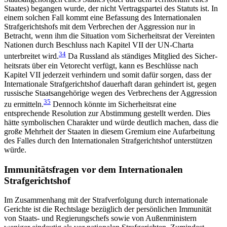
Staates) begangen wurde, der nicht Vertragspartei des Statuts ist. In
einem solchen Fall kommt eine Befassung des Inter­nationalen
Strafgerichtshofs mit dem Verbrechen der Aggression nur in
Betracht, wenn ihm die Situation vom Sicherheitsrat der Vereinten
Nationen durch Beschluss nach Kapitel VII der UN-Charta
34
unterbreitet wird.
Da Russland als ständiges Mitglied des Sicher­
heitsrats über ein Vetorecht verfügt, kann es Be­schlüsse nach
Kapitel VII jederzeit verhindern und somit dafür sorgen, dass der
Internationale Strafgerichtshof dauerhaft daran gehindert ist, gegen
russi­sche Staatsangehörige wegen des Verbrechens der Aggression
35
zu ermitteln.
Dennoch könnte im Sicherheitsrat eine
entsprechende Resolution zur Ab­stimmung gestellt werden. Dies
hätte symbolischen Charakter und würde deutlich machen, dass die
große Mehrheit der Staaten in diesem Gremium eine Aufarbeitung
des Falles durch den Internationalen Strafgerichtshof unterstützen
würde.
Immunitätsfragen vor dem Internationalen
Strafgerichtshof
Im Zusammenhang mit der Strafverfolgung durch internationale
Gerichte ist die Rechtslage bezüglich der persönlichen Immunität
von Staats- und Regie­rungschefs sowie von Außenministern