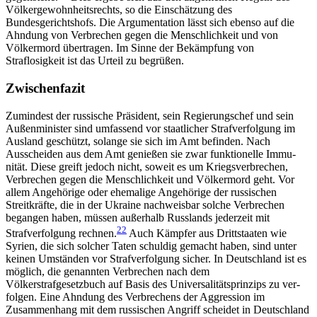
Völkergewohnheitsrechts, so die Einschätzung des
Bundesgerichtshofs. Die Argumentation lässt sich ebenso auf die
Ahndung von Verbrechen gegen die Menschlichkeit und von
Völkermord über­tragen. Im Sinne der Bekämpfung von
Straflosigkeit ist das Urteil zu begrüßen.
Zwischenfazit
Zumindest der russische Präsident, sein Regierungschef und sein
Außenminister sind umfassend vor staatlicher Strafverfolgung im
Ausland geschützt, solange sie sich im Amt befinden. Nach
Ausscheiden aus dem Amt genießen sie zwar funktionelle Immu­
nität. Diese greift jedoch nicht, soweit es um Kriegs­verbrechen,
Verbrechen gegen die Menschlichkeit und Völkermord geht. Vor
allem Angehörige oder ehemalige Angehörige der russischen
Streitkräfte, die in der Ukraine nachweisbar solche Verbrechen
began­gen haben, müssen außerhalb Russlands jederzeit mit
22
Strafverfolgung rechnen.
Auch Kämp­fer aus Dritt­staaten wie
Syrien, die sich solcher Taten schuldig gemacht haben, sind unter
keinen Umständen vor Strafverfolgung sicher. In Deutschland ist es
möglich, die genannten Verbrechen nach dem
Völkerstrafgesetzbuch auf Basis des Universalitätsprinzips zu ver­
folgen. Eine Ahndung des Verbrechens der Aggres­sion im
Zusammenhang mit dem russischen Angriff scheidet in Deutschland