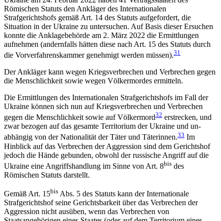
Römischen Statuts den An­kläger des Internationalen
Strafgerichtshofs gemäß Art. 14 des Statuts aufgefordert, die
Situation in der Ukraine zu untersuchen. Auf Basis dieser Ersuchen
konnte die Anklagebehörde am 2. März 2022 die Ermittlungen
aufnehmen (andernfalls hätten diese nach Art. 15 des Statuts durch
31
die Vorverfahrenskammer genehmigt werden müssen).
Der Ankläger kann wegen Kriegsverbrechen und Verbrechen gegen
die Menschlichkeit sowie wegen Völkermordes ermitteln.
Die Ermittlungen des Internationalen Strafgerichts­hofs im Fall der
Ukraine können sich nun auf Kriegs­verbrechen und Verbrechen
32
gegen die Menschlichkeit sowie auf Völkermord
erstrecken, und
zwar bezo­gen auf das gesamte Territorium der Ukraine und un­
33
abhängig von der Nationalität der Täter und Täterinnen.
Im
Hinblick auf das Verbrechen der Aggression sind dem Gerichtshof
jedoch die Hände gebunden, obwohl der russische Angriff auf die
bis
Ukraine eine Angriffshandlung im Sinne von Art. 8
des
Römischen Statuts darstellt.
bis
Gemäß Art. 15
Abs. 5 des Statuts kann der Internationale
Strafgerichtshof seine Gerichtsbarkeit über das Verbrechen der
Aggression nicht ausüben, wenn das Verbrechen von
Staatsangehörigen eines Staates (oder auf dem Territorium eines