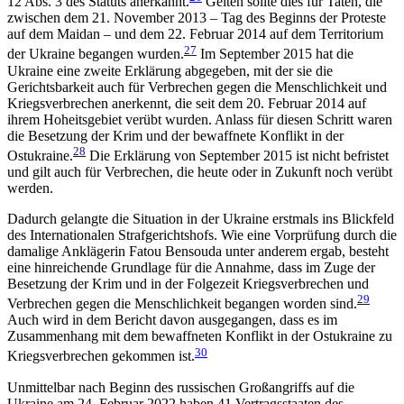
12 Abs. 3 des Statuts anerkannt.
Gelten sollte dies für Taten, die
zwischen dem 21. November 2013 – Tag des Beginns der Proteste
auf dem Maidan – und dem 22. Februar 2014 auf dem Territorium
27
der Ukraine begangen wur­den.
Im September 2015 hat die
Ukraine eine zweite Erklärung abgegeben, mit der sie die
Gerichtsbarkeit auch für Verbrechen gegen die Menschlichkeit und
Kriegsverbrechen anerkennt, die seit dem 20. Februar 2014 auf
ihrem Hoheitsgebiet verübt wurden. Anlass für diesen Schritt waren
die Besetzung der Krim und der bewaffnete Konflikt in der
28
Ostukraine.
Die Er­klärung von September 2015 ist nicht befristet
und gilt auch für Verbrechen, die heute oder in Zukunft noch verübt
werden.
Dadurch gelangte die Situation in der Ukraine erst­mals ins Blickfeld
des Internationalen Strafgerichtshofs. Wie eine Vorprüfung durch die
damalige Anklä­gerin Fatou Bensouda unter anderem ergab, besteht
eine hinreichende Grundlage für die Annah­me, dass im Zuge der
Besetzung der Krim und in der Folgezeit Kriegsverbrechen und
29
Verbrechen gegen die Menschlichkeit begangen worden sind.
Auch wird in dem Bericht davon ausgegangen, dass es im
Zusammenhang mit dem bewaffneten Konflikt in der Ostukraine zu
30
Kriegsverbrechen gekommen ist.
Unmittelbar nach Beginn des russischen Groß­angriffs auf die
Ukraine am 24. Februar 2022 haben 41 Vertragsstaaten des