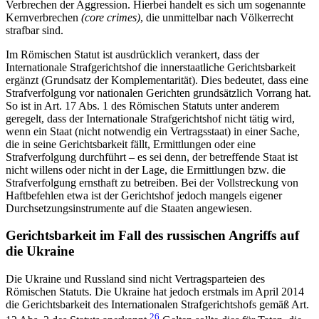
Verbrechen der Aggression. Hierbei handelt es sich um sogenannte
Kernverbrechen
(core crimes)
, die unmittelbar nach Völkerrecht
strafbar sind.
Im Römischen Statut ist ausdrücklich verankert, dass der
Internationale Strafgerichtshof die innerstaatliche Gerichtsbarkeit
ergänzt (Grundsatz der Komplementarität). Dies bedeutet, dass eine
Strafverfolgung vor nationalen Gerichten grundsätzlich Vor­rang hat.
So ist in Art. 17 Abs. 1 des Römischen Sta­tuts unter anderem
geregelt, dass der Internatio­nale Strafgerichtshof nicht tätig wird,
wenn ein Staat (nicht notwendig ein Vertragsstaat) in einer Sache,
die in seine Gerichtsbarkeit fällt, Ermittlungen oder eine
Strafverfolgung durchführt – es sei denn, der betref­fende Staat ist
nicht willens oder nicht in der Lage, die Ermittlungen bzw. die
Strafverfolgung ernsthaft zu betreiben. Bei der Vollstreckung von
Haftbefehlen etwa ist der Gerichtshof jedoch mangels eigener
Durchsetzungsinstrumente auf die Staaten angewiesen.
Gerichtsbarkeit im Fall des russischen Angriffs auf
die Ukraine
Die Ukraine und Russland sind nicht Vertragsparteien des
Römischen Statuts. Die Ukraine hat jedoch erst­mals im April 2014
die Gerichtsbarkeit des Interna­tionalen Strafgerichtshofs gemäß Art.
26