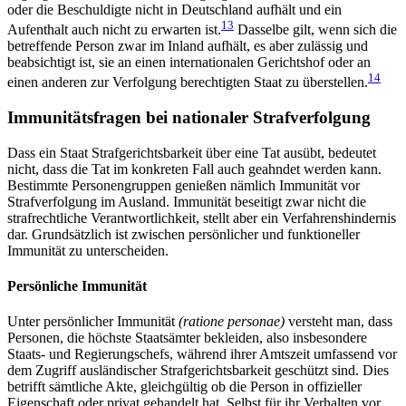
oder die Beschuldigte nicht in Deutschland aufhält und ein
13
Aufenthalt auch nicht zu erwarten ist.
Dasselbe gilt, wenn sich die
betreffende Person zwar im Inland auf­hält, es aber zulässig und
beabsichtigt ist, sie an einen internationalen Gerichtshof oder an
14
einen anderen zur Verfolgung berechtigten Staat zu überstellen.
Immunitätsfragen bei nationaler Strafverfolgung
Dass ein Staat Strafgerichtsbarkeit über eine Tat aus­übt, bedeutet
nicht, dass die Tat im konkreten Fall auch geahndet werden kann.
Bestimmte Personengruppen genießen nämlich Immunität vor
Strafverfolgung im Ausland. Immunität beseitigt zwar nicht die
strafrechtliche Verantwortlichkeit, stellt aber ein Verfahrenshindernis
dar. Grundsätzlich ist zwischen persönlicher und funktioneller
Immunität zu unter­scheiden.
Persönliche Immunität
Unter persönlicher Immunität
(ratione personae)
ver­steht man, dass
Personen, die höchste Staatsämter bekleiden, also insbesondere
Staats- und Regierungschefs, während ihrer Amtszeit umfassend vor
dem Zugriff ausländischer Strafgerichtsbarkeit geschützt sind. Dies
betrifft sämtliche Akte, gleichgültig ob die Person in offizieller
Eigenschaft oder privat gehandelt hat. Selbst für ihr Verhalten vor