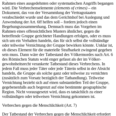
Rahmen eines ausgedehnten oder systematischen Angriffs begangen
wird. Die Verbrechens­elemente
(elements of crimes)
– ein
Dokument, das von der Ver­sammlung der Ver­tragsstaaten
verabschiedet wurde und das dem Gerichtshof bei Auslegung und
Anwendung der Art. 6ff helfen soll – fordern jedoch einen
Begehungszusammenhang. Demnach muss das Vorgehen im
Rahmen eines offensicht­lichen Musters ähnlicher, gegen die
betreffende Gruppe gerich­teter Handlungen erfolgen, oder es muss
sich um ein Verhalten handeln, das für sich selbst die vollständige
oder teilweise Ver­nichtung der Gruppe bewir­ken könnte. Unklar ist,
ob dieses Element für die materielle Strafbarkeit zwingend gegeben
sein muss. Dann wäre der Tat­bestand des Völkermordes nach Art. 6
des Römischen Statuts wohl enger gefasst als der im Völker­
gewohnheitsrecht veran­kerte Tatbestand dieses Verbrechens. In
jedem Fall muss jeder Täter oder jede Täterin selbst in der Ab­sicht
handeln, die Gruppe als solche ganz oder teilweise zu ver­nichten
(zusätzlich zum Vorsatz bezüglich der Tathandlung). Teilweise
Vernichtung bezieht sich auf einen substantiellen Teil der Gruppe,
gegebenenfalls auch begrenzt auf eine bestimmte geographische
Region. Nicht vorausgesetzt wird, dass es tatsäch­lich zu einer
vollständigen oder teilweisen Vernichtung gekom­men ist.
Verbrechen gegen die Menschlichkeit (Art. 7)
Der Tatbestand der Verbrechen gegen die Menschlichkeit erfor­dert