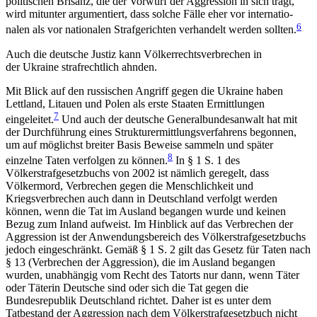
politischen Brisanz, die der Vorwurf der Aggression in sich trägt,
wird mitunter argumentiert, dass solche Fälle eher vor internatio­
6
nalen als vor nationalen Strafgerichten verhandelt werden sollten.
Auch die deutsche Justiz kann Völkerrechtsverbrechen in
der Ukraine strafrechtlich ahnden.
Mit Blick auf den russischen Angriff gegen die Ukraine haben
Lettland, Litauen und Polen als erste Staaten Ermittlungen
7
eingeleitet.
Und auch der deutsche Generalbundesanwalt hat mit
der Durchführung eines Strukturermittlungsverfahrens begon­nen,
um auf möglichst breiter Basis Beweise sammeln und später
8
einzelne Taten verfolgen zu können.
In § 1 S. 1 des
Völkerstrafgesetzbuchs von 2002 ist näm­lich geregelt, dass
Völkermord, Verbrechen gegen die Menschlichkeit und
Kriegsverbrechen auch dann in Deutschland verfolgt werden
können, wenn die Tat im Ausland begangen wurde und keinen
Bezug zum Inland aufweist. Im Hinblick auf das Verbrechen der
Aggression ist der Anwendungsbereich des Völkerstrafgesetzbuchs
jedoch eingeschränkt. Gemäß § 1 S. 2 gilt das Gesetz für Taten nach
§ 13 (Verbrechen der Aggression), die im Ausland begangen
wurden, unabhängig vom Recht des Tatorts nur dann, wenn Täter
oder Täterin Deutsche sind oder sich die Tat gegen die
Bundesrepublik Deutschland richtet. Daher ist es unter dem
Tatbestand der Aggression nach dem Völkerstrafgesetzbuch nicht