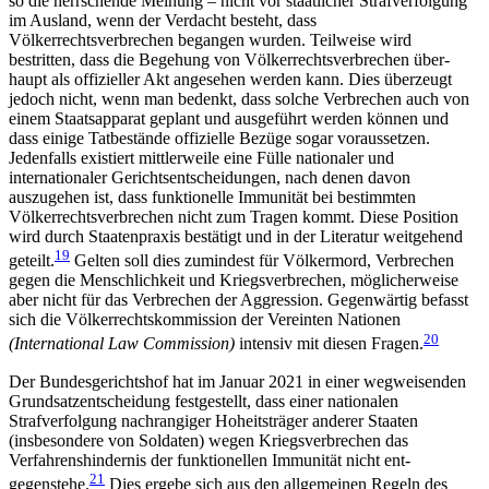
so die herrschende Meinung – nicht vor staatlicher Strafverfolgung
im Ausland, wenn der Verdacht besteht, dass
Völkerrechtsverbrechen begangen wurden. Teilweise wird
bestritten, dass die Begehung von Völkerrechtsverbrechen über­
haupt als offizieller Akt angesehen werden kann. Dies überzeugt
jedoch nicht, wenn man bedenkt, dass solche Verbrechen auch von
einem Staatsapparat ge­plant und ausgeführt werden können und
dass einige Tatbestände offizielle Bezüge sogar voraussetzen.
Jedenfalls existiert mittlerweile eine Fülle nationaler und
internationaler Gerichtsentscheidungen, nach denen davon
auszugehen ist, dass funktionelle Immu­nität bei bestimmten
Völkerrechtsverbrechen nicht zum Tragen kommt. Diese Position
wird durch Staa­tenpraxis bestätigt und in der Literatur weitgehend
19
geteilt.
Gelten soll dies zumindest für Völkermord, Verbrechen
gegen die Menschlichkeit und Kriegs­verbrechen, möglicherweise
aber nicht für das Ver­brechen der Aggression. Gegenwärtig befasst
sich die Völkerrechtskommission der Vereinten Nationen
20
(International Law Commission)
intensiv mit diesen Fragen.
Der Bundesgerichtshof hat im Januar 2021 in einer wegweisenden
Grundsatzentscheidung festgestellt, dass einer nationalen
Strafverfolgung nachrangiger Hoheitsträger anderer Staaten
(insbesondere von Soldaten) wegen Kriegsverbrechen das
Verfahrens­hindernis der funktionellen Immunität nicht ent­
21
gegenstehe.
Dies ergebe sich aus den allgemeinen Regeln des