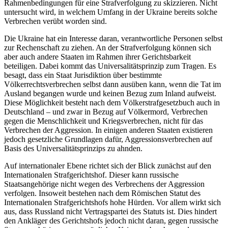
Rahmenbedingungen für eine Strafverfolgung zu skizzieren. Nicht
untersucht wird, in welchem Umfang in der Ukraine bereits solche
Verbrechen verübt worden sind.
Die Ukraine hat ein Interesse daran, verantwort­liche Personen selbst
zur Rechenschaft zu ziehen. An der Strafverfolgung können sich
aber auch andere Staaten im Rahmen ihrer Gerichtsbarkeit
beteiligen. Dabei kommt das Universalitätsprinzip zum Tragen. Es
besagt, dass ein Staat Jurisdiktion über bestimmte
Völkerrechtsverbrechen selbst dann ausüben kann, wenn die Tat im
Ausland begangen wurde und kei­nen Bezug zum Inland aufweist.
Diese Möglichkeit besteht nach dem Völkerstrafgesetzbuch auch in
Deutschland – und zwar in Bezug auf Völkermord, Verbrechen
gegen die Menschlichkeit und Kriegs­verbrechen, nicht für das
Verbrechen der Aggression. In einigen anderen Staaten existieren
jedoch gesetz­liche Grundlagen dafür, Aggressionsverbrechen auf
Basis des Universalitätsprinzips zu ahnden.
Auf internationaler Ebene richtet sich der Blick zunächst auf den
Internationalen Strafgerichtshof. Dieser kann russische
Staatsangehörige nicht wegen des Verbrechens der Aggression
verfolgen. Insoweit bestehen nach dem Römischen Statut des
Internationalen Strafgerichtshofs hohe Hürden. Vor allem wirkt sich
aus, dass Russland nicht Vertragspartei des Sta­tuts ist. Dies hindert
den Ankläger des Gerichtshofs jedoch nicht daran, gegen russische