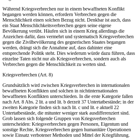
Während Kriegsverbrechen nur in einem bewaffneten Kon­flikt
begangen werden können, erfordern Verbrechen gegen die
Menschlichkeit einen solchen Bezug nicht. Denkbar ist auch, dass
ein Staat Menschlichkeitsverbrechen gegen seine eigene
Bevölkerung verübt. Häufen sich in einem Krieg allerdings die
Anzeichen dafür, dass vermehrt und systematisch Kriegsverbrechen
gegen die Zivilbevölkerung des gegnerischen Staates be­gangen
werden, drängt sich die Annahme auf, dass dahinter eine
entsprechende Politik steht. Dies wiederum würde dazu führen, dass
einzelne Taten nicht nur als Kriegsverbrechen, son­dern auch als
Verbrechen gegen die Menschlichkeit zu werten sind.
Kriegsverbrechen (Art. 8)
Grundsätzlich wird zwischen Kriegsverbrechen in internatio­nalen
bewaffneten Konflikten und solchen in nichtinternationalen
bewaffneten Konflikten unterschieden. In die erste Kate­gorie fallen
nach Art. 8 Abs. 2 lit. a und lit. b derzeit 37 Unter­tatbestände; in der
zweiten Kategorie finden sich nach lit. c und lit. e aktuell 22
Untertatbestände, die mitunter weniger stark ausdifferenziert sind.
Grob lassen sich folgende Gruppen von Kriegsverbrechen
unterscheiden: Kriegsverbrechen gegen Perso­nen, Eigentum und
sonstige Rechte, Kriegsverbrechen gegen humanitäre Operationen
sowie Einsatz verbotener Methoden und Mittel der Kriegführung.