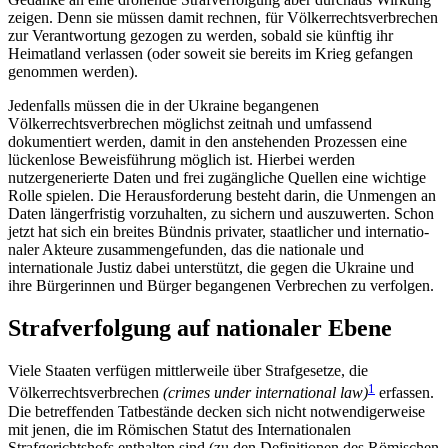
zeigen. Denn sie müssen damit rechnen, für Völkerrechtsverbrechen
zur Verantwortung gezogen zu werden, sobald sie künftig ihr
Heimatland ver­lassen (oder soweit sie bereits im Krieg gefangen
genommen werden).
Jedenfalls müssen die in der Ukraine begangenen
Völkerrechtsverbrechen möglichst zeitnah und um­fassend
dokumentiert werden, damit in den anstehenden Prozessen eine
lückenlose Beweisführung möglich ist. Hierbei werden
nutzergenerierte Daten und frei zugängliche Quellen eine wichtige
Rolle spie­len. Die Herausforderung besteht darin, die Un­men­gen an
Daten längerfristig vorzuhalten, zu sichern und auszuwerten. Schon
jetzt hat sich ein breites Bündnis privater, staatlicher und internatio­
naler Akteure zusammengefunden, das die nationale und
internationale Justiz dabei unterstützt, die gegen die Ukraine und
ihre Bürgerinnen und Bürger began­ge­nen Verbrechen zu verfolgen.
Strafverfolgung auf nationaler Ebene
Viele Staaten verfügen mittlerweile über Strafgesetze, die
1
Völkerrechtsverbrechen
(crimes under international law)
erfassen.
Die betreffenden Tatbestände decken sich nicht notwendigerweise
mit jenen, die im Römi­schen Statut des Internationalen
Strafgerichtshofs enthalten sind (zu den Definitionen des Römischen