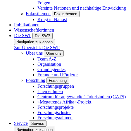
Folgen
Vereinte Nationen und nachhaltige Entwicklung
Fokusthemen
Fokusthemen
Krieg in Nahost
Publikationen
Wissenschaftler:innen
Die SWP
Die SWP
Navigation zuklappen
Zur Übersicht: Die SWP
Über uns
Über uns
Team A-Z
Organisation
Grundlegendes
Freunde und Förderer
Forschung
Forschung
Forschungsgruppen
Themenlinien
Centrum für angewandte Türkeistudien (CATS)
»Megatrends Afrika«-Projekt
Forschungsprojekte
Forschungscluster
Forschungsrahmen
Service
Service
Navigation zuklappen