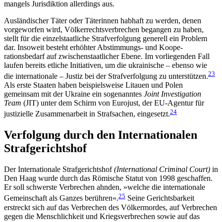
mangels Juris­diktion aller­dings aus.
Ausländischer Täter oder Täterinnen habhaft zu werden, denen
vorgeworfen wird, Völkerrechts­verbrechen begangen zu haben,
stellt für die einzel­staatliche Strafverfolgung generell ein Problem
dar. Insoweit besteht erhöhter Abstimmungs- und Koope­
rationsbedarf auf zwischenstaatlicher Ebene. Im vor­liegenden Fall
laufen bereits etliche Initiativen, um die ukrainische – ebenso wie
23
die internationale – Justiz bei der Strafverfolgung zu unterstützen.
Als erste Staaten haben beispielsweise Litauen und Polen
gemeinsam mit der Ukraine ein sogenanntes
Joint Investigation
Team
(JIT) unter dem Schirm von Eurojust, der EU-Agentur für
24
justizielle Zusammen­arbeit in Strafsachen, eingesetzt.
Verfolgung durch den Inter­nationalen
Strafgerichtshof
Der Internationale Strafgerichtshof
(International Criminal Court)
in
Den Haag wurde durch das Römische Statut von 1998 geschaffen.
Er soll schwerste Verbrechen ahnden, »welche die internationale
25
Gemeinschaft als Ganzes berühren«.
Seine Gerichtsbarkeit
erstreckt sich auf das Verbrechen des Völker­mordes, auf Verbrechen
gegen die Menschlichkeit und Kriegsverbrechen sowie auf das