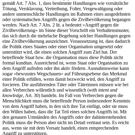
gemäß Art. 7 Abs. 1, dass bestimmte Handlungen wie vor­sätzliche
Tötung, Versklavung, Vertreibung, Folter, Vergewal­tigung oder
andere unmenschliche Handlungen im Rahmen eines ausgedehnten
oder systematischen Angriffs gegen die Zivilbevölkerung begangen
werden. Nach Art. 7 Abs. 2 lit. a bedeutet »Angriff gegen die
Zivilbevölkerung« im Sinne dieser Vorschrift ein Verhaltensmuster,
das sich durch die mehrfache Begehung solcher Handlungen gegen
eine Zivilbevölkerung auszeichnet. Voraussetzung ist, dass dadurch
die Politik eines Staates oder einer Organisation umgesetzt oder
unterstützt wird, die einen solchen Angriff zum Ziel hat. Der
betreffende Staat bzw. die Organisation muss diese Politik nicht
formal kundtun. Ausreichend ist, wenn Staat oder Organisation zu
dem Angriff aufrufen oder ihn aktiv fördern. Ausnahmsweise kann
sogar »bewusstes Wegschauen« auf Führungsebene das Merkmal
einer Politik erfüllen, wenn damit bezweckt wird, den Angriff zu
forcieren. Die ausführenden Täter oder Täterinnen müssen wie bei
allen Verbrechen willentlich und wissentlich (
with intent and
knowledge
, Art. 30) handeln. Im Fall von Verbre­chen gegen die
Menschlichkeit muss die betreffende Person insbesondere Kenntnis
von dem Angriff haben, in den sich ihre Tat einfügt, oder sie muss
den Willen haben, dass die Tat Teil eines solchen Angriffs ist. Mit
den genauen Umständen des Angriffs oder der dahinterstehenden
Politik muss die Person aber nicht im Detail vertraut sein. Es reicht
aus, wenn sie mit dem Vorsatz handelt, einen entsprechenden
Angriff zu unter­stützen.