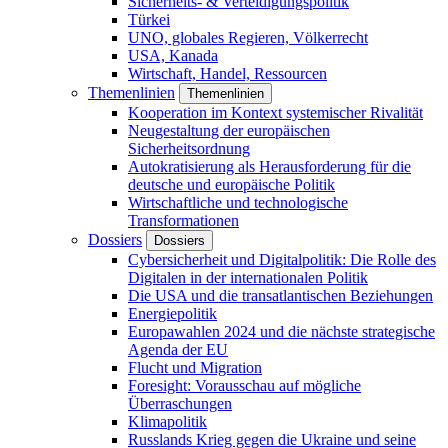
Sicherheits- & Verteidigungspolitik
Türkei
UNO, globales Regieren, Völkerrecht
USA, Kanada
Wirtschaft, Handel, Ressourcen
Themenlinien
Themenlinien
Kooperation im Kontext systemischer Rivalität
Neugestaltung der europäischen
Sicherheitsordnung
Autokratisierung als Herausforderung für die
deutsche und europäische Politik
Wirtschaftliche und technologische
Transformationen
Dossiers
Dossiers
Cybersicherheit und Digitalpolitik: Die Rolle des
Digitalen in der internationalen Politik
Die USA und die transatlantischen Beziehungen
Energiepolitik
Europawahlen 2024 und die nächste strategische
Agenda der EU
Flucht und Migration
Foresight: Vorausschau auf mögliche
Überraschungen
Klimapolitik
Russlands Krieg gegen die Ukraine und seine