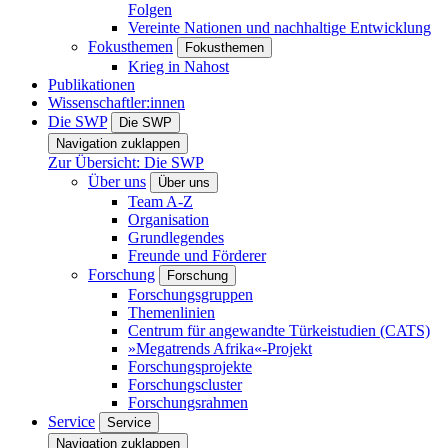
Folgen
Vereinte Nationen und nachhaltige Entwicklung
Fokusthemen
Fokusthemen
Krieg in Nahost
Publikationen
Wissenschaftler:innen
Die SWP
Die SWP
Navigation zuklappen
Zur Übersicht: Die SWP
Über uns
Über uns
Team A-Z
Organisation
Grundlegendes
Freunde und Förderer
Forschung
Forschung
Forschungsgruppen
Themenlinien
Centrum für angewandte Türkeistudien (CATS)
»Megatrends Afrika«-Projekt
Forschungsprojekte
Forschungscluster
Forschungsrahmen
Service
Service
Navigation zuklappen