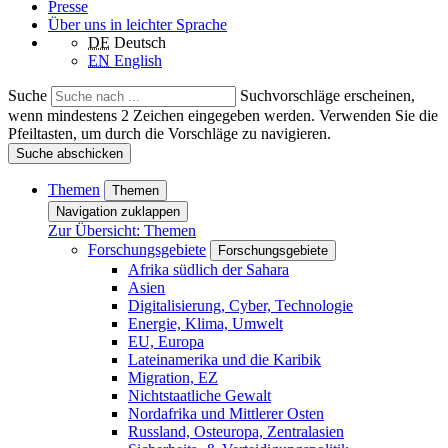
Presse
Über uns in leichter Sprache
DE
Deutsch
EN
English
Suche
Suchvorschläge erscheinen,
wenn mindestens 2 Zeichen eingegeben werden. Verwenden Sie die
Pfeiltasten, um durch die Vorschläge zu navigieren.
Suche abschicken
Themen
Themen
Navigation zuklappen
Zur Übersicht: Themen
Forschungsgebiete
Forschungsgebiete
Afrika südlich der Sahara
Asien
Digitalisierung, Cyber, Technologie
Energie, Klima, Umwelt
EU, Europa
Lateinamerika und die Karibik
Migration, EZ
Nichtstaatliche Gewalt
Nordafrika und Mittlerer Osten
Russland, Osteuropa, Zentralasien