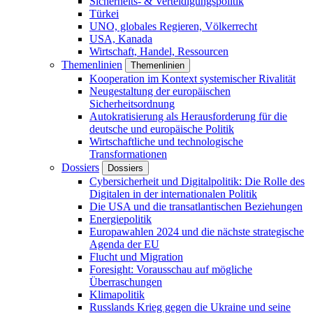
Sicherheits- & Verteidigungspolitik
Türkei
UNO, globales Regieren, Völkerrecht
USA, Kanada
Wirtschaft, Handel, Ressourcen
Themenlinien
Themenlinien
Kooperation im Kontext systemischer Rivalität
Neugestaltung der europäischen
Sicherheitsordnung
Autokratisierung als Herausforderung für die
deutsche und europäische Politik
Wirtschaftliche und technologische
Transformationen
Dossiers
Dossiers
Cybersicherheit und Digitalpolitik: Die Rolle des
Digitalen in der internationalen Politik
Die USA und die transatlantischen Beziehungen
Energiepolitik
Europawahlen 2024 und die nächste strategische
Agenda der EU
Flucht und Migration
Foresight: Vorausschau auf mögliche
Überraschungen
Klimapolitik
Russlands Krieg gegen die Ukraine und seine