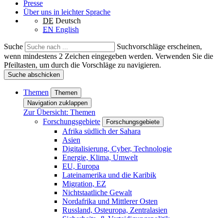
Presse
Über uns in leichter Sprache
DE
Deutsch
EN
English
Suche
Suchvorschläge erscheinen,
wenn mindestens 2 Zeichen eingegeben werden. Verwenden Sie die
Pfeiltasten, um durch die Vorschläge zu navigieren.
Suche abschicken
Themen
Themen
Navigation zuklappen
Zur Übersicht: Themen
Forschungsgebiete
Forschungsgebiete
Afrika südlich der Sahara
Asien
Digitalisierung, Cyber, Technologie
Energie, Klima, Umwelt
EU, Europa
Lateinamerika und die Karibik
Migration, EZ
Nichtstaatliche Gewalt
Nordafrika und Mittlerer Osten
Russland, Osteuropa, Zentralasien