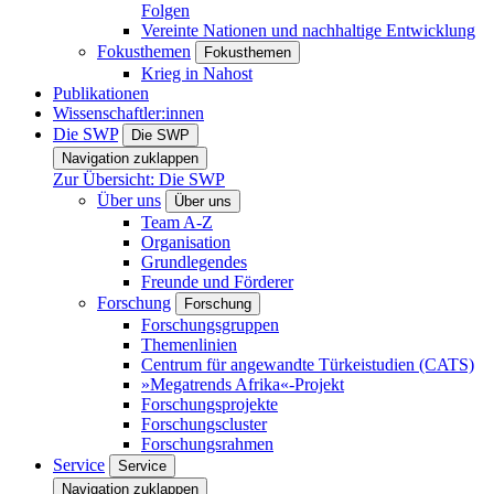
Folgen
Vereinte Nationen und nachhaltige Entwicklung
Fokusthemen
Fokusthemen
Krieg in Nahost
Publikationen
Wissenschaftler:innen
Die SWP
Die SWP
Navigation zuklappen
Zur Übersicht: Die SWP
Über uns
Über uns
Team A-Z
Organisation
Grundlegendes
Freunde und Förderer
Forschung
Forschung
Forschungsgruppen
Themenlinien
Centrum für angewandte Türkeistudien (CATS)
»Megatrends Afrika«-Projekt
Forschungsprojekte
Forschungscluster
Forschungsrahmen
Service
Service
Navigation zuklappen