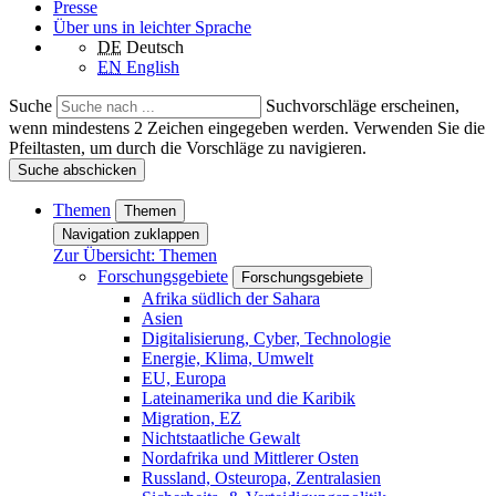
Presse
Über uns in leichter Sprache
DE
Deutsch
EN
English
Suche
Suchvorschläge erscheinen,
wenn mindestens 2 Zeichen eingegeben werden. Verwenden Sie die
Pfeiltasten, um durch die Vorschläge zu navigieren.
Suche abschicken
Themen
Themen
Navigation zuklappen
Zur Übersicht: Themen
Forschungsgebiete
Forschungsgebiete
Afrika südlich der Sahara
Asien
Digitalisierung, Cyber, Technologie
Energie, Klima, Umwelt
EU, Europa
Lateinamerika und die Karibik
Migration, EZ
Nichtstaatliche Gewalt
Nordafrika und Mittlerer Osten
Russland, Osteuropa, Zentralasien