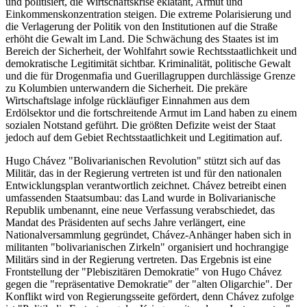
und politisiert, die Wirtschaftskrise eklatant, Armut und
Einkommenskonzentration steigen. Die extreme Polarisierung und
die Verlagerung der Politik von den Institutionen auf die Straße
erhöht die Gewalt im Land. Die Schwächung des Staates ist im
Bereich der Sicherheit, der Wohlfahrt sowie Rechtsstaatlichkeit und
demokratische Legitimität sichtbar. Kriminalität, politische Gewalt
und die für Drogenmafia und Guerillagruppen durchlässige Grenze
zu Kolumbien unterwandern die Sicherheit. Die prekäre
Wirtschaftslage infolge rückläufiger Einnahmen aus dem
Erdölsektor und die fortschreitende Armut im Land haben zu einem
sozialen Notstand geführt. Die größten Defizite weist der Staat
jedoch auf dem Gebiet Rechtsstaatlichkeit und Legitimation auf.
Hugo Chávez "Bolivarianischen Revolution" stützt sich auf das
Militär, das in der Regierung vertreten ist und für den nationalen
Entwicklungsplan verantwortlich zeichnet. Chávez betreibt einen
umfassenden Staatsumbau: das Land wurde in Bolivarianische
Republik umbenannt, eine neue Verfassung verabschiedet, das
Mandat des Präsidenten auf sechs Jahre verlängert, eine
Nationalversammlung gegründet, Chávez-Anhänger haben sich in
militanten "bolivarianischen Zirkeln" organisiert und hochrangige
Militärs sind in der Regierung vertreten. Das Ergebnis ist eine
Frontstellung der "Plebiszitären Demokratie" von Hugo Chávez
gegen die "repräsentative Demokratie" der "alten Oligarchie". Der
Konflikt wird von Regierungsseite gefördert, denn Chávez zufolge