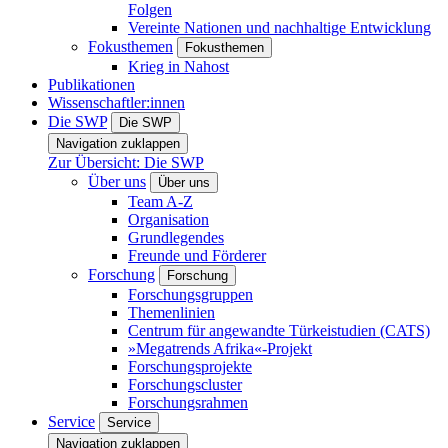
Folgen
Vereinte Nationen und nachhaltige Entwicklung
Fokusthemen
Fokusthemen
Krieg in Nahost
Publikationen
Wissenschaftler:innen
Die SWP
Die SWP
Navigation zuklappen
Zur Übersicht: Die SWP
Über uns
Über uns
Team A-Z
Organisation
Grundlegendes
Freunde und Förderer
Forschung
Forschung
Forschungsgruppen
Themenlinien
Centrum für angewandte Türkeistudien (CATS)
»Megatrends Afrika«-Projekt
Forschungsprojekte
Forschungscluster
Forschungsrahmen
Service
Service
Navigation zuklappen