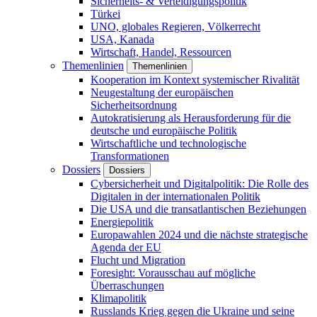
Sicherheits- & Verteidigungspolitik
Türkei
UNO, globales Regieren, Völkerrecht
USA, Kanada
Wirtschaft, Handel, Ressourcen
Themenlinien
Themenlinien
Kooperation im Kontext systemischer Rivalität
Neugestaltung der europäischen
Sicherheitsordnung
Autokratisierung als Herausforderung für die
deutsche und europäische Politik
Wirtschaftliche und technologische
Transformationen
Dossiers
Dossiers
Cybersicherheit und Digitalpolitik: Die Rolle des
Digitalen in der internationalen Politik
Die USA und die transatlantischen Beziehungen
Energiepolitik
Europawahlen 2024 und die nächste strategische
Agenda der EU
Flucht und Migration
Foresight: Vorausschau auf mögliche
Überraschungen
Klimapolitik
Russlands Krieg gegen die Ukraine und seine