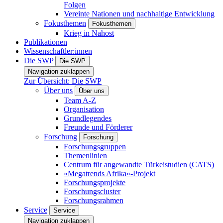
Folgen
Vereinte Nationen und nachhaltige Entwicklung
Fokusthemen
Fokusthemen
Krieg in Nahost
Publikationen
Wissenschaftler:innen
Die SWP
Die SWP
Navigation zuklappen
Zur Übersicht: Die SWP
Über uns
Über uns
Team A-Z
Organisation
Grundlegendes
Freunde und Förderer
Forschung
Forschung
Forschungsgruppen
Themenlinien
Centrum für angewandte Türkeistudien (CATS)
»Megatrends Afrika«-Projekt
Forschungsprojekte
Forschungscluster
Forschungsrahmen
Service
Service
Navigation zuklappen