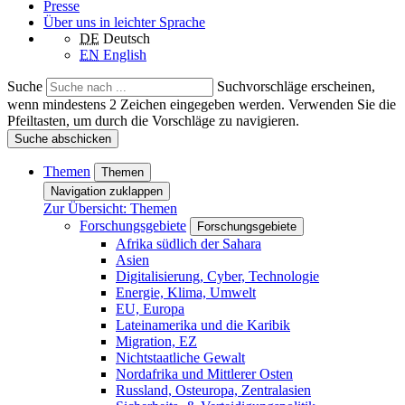
Presse
Über uns in leichter Sprache
DE
Deutsch
EN
English
Suche
Suchvorschläge erscheinen,
wenn mindestens 2 Zeichen eingegeben werden. Verwenden Sie die
Pfeiltasten, um durch die Vorschläge zu navigieren.
Suche abschicken
Themen
Themen
Navigation zuklappen
Zur Übersicht: Themen
Forschungsgebiete
Forschungsgebiete
Afrika südlich der Sahara
Asien
Digitalisierung, Cyber, Technologie
Energie, Klima, Umwelt
EU, Europa
Lateinamerika und die Karibik
Migration, EZ
Nichtstaatliche Gewalt
Nordafrika und Mittlerer Osten
Russland, Osteuropa, Zentralasien