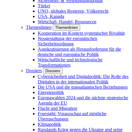
Sicherheits- & Verteidigungspolitik
Türkei
UNO, globales Regieren, Völkerrecht
USA, Kanada
Wirtschaft, Handel, Ressourcen
Themenlinien
Themenlinien
Kooperation im Kontext systemischer Rivalität
Neugestaltung der europäischen
Sicherheitsordnung
Autokratisierung als Herausforderung für die
deutsche und europäische Politik
Wirtschaftliche und technologische
Transformationen
Dossiers
Dossiers
Cybersicherheit und Digitalpolitik: Die Rolle des
Digitalen in der internationalen Politik
Die USA und die transatlantischen Beziehungen
Energiepolitik
Europawahlen 2024 und die nächste strategische
Agenda der EU
Flucht und Migration
Foresight: Vorausschau auf mögliche
Überraschungen
Klimapolitik
Russlands Krieg gegen die Ukraine und seine