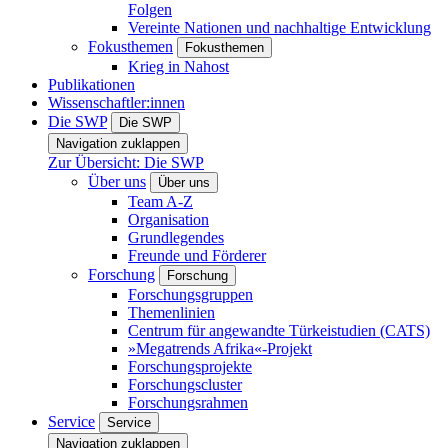
Folgen
Vereinte Nationen und nachhaltige Entwicklung
Fokusthemen
Fokusthemen
Krieg in Nahost
Publikationen
Wissenschaftler:innen
Die SWP
Die SWP
Navigation zuklappen
Zur Übersicht: Die SWP
Über uns
Über uns
Team A-Z
Organisation
Grundlegendes
Freunde und Förderer
Forschung
Forschung
Forschungsgruppen
Themenlinien
Centrum für angewandte Türkeistudien (CATS)
»Megatrends Afrika«-Projekt
Forschungsprojekte
Forschungscluster
Forschungsrahmen
Service
Service
Navigation zuklappen