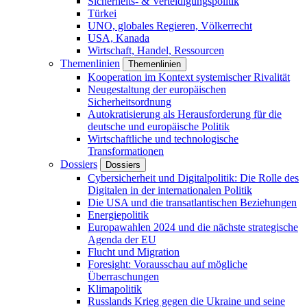
Sicherheits- & Verteidigungspolitik
Türkei
UNO, globales Regieren, Völkerrecht
USA, Kanada
Wirtschaft, Handel, Ressourcen
Themenlinien
Themenlinien
Kooperation im Kontext systemischer Rivalität
Neugestaltung der europäischen
Sicherheitsordnung
Autokratisierung als Herausforderung für die
deutsche und europäische Politik
Wirtschaftliche und technologische
Transformationen
Dossiers
Dossiers
Cybersicherheit und Digitalpolitik: Die Rolle des
Digitalen in der internationalen Politik
Die USA und die transatlantischen Beziehungen
Energiepolitik
Europawahlen 2024 und die nächste strategische
Agenda der EU
Flucht und Migration
Foresight: Vorausschau auf mögliche
Überraschungen
Klimapolitik
Russlands Krieg gegen die Ukraine und seine