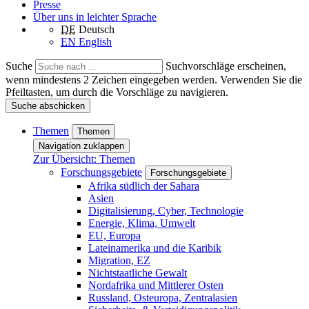
Presse
Über uns in leichter Sprache
DE
Deutsch
EN
English
Suche
Suchvorschläge erscheinen,
wenn mindestens 2 Zeichen eingegeben werden. Verwenden Sie die
Pfeiltasten, um durch die Vorschläge zu navigieren.
Suche abschicken
Themen
Themen
Navigation zuklappen
Zur Übersicht: Themen
Forschungsgebiete
Forschungsgebiete
Afrika südlich der Sahara
Asien
Digitalisierung, Cyber, Technologie
Energie, Klima, Umwelt
EU, Europa
Lateinamerika und die Karibik
Migration, EZ
Nichtstaatliche Gewalt
Nordafrika und Mittlerer Osten
Russland, Osteuropa, Zentralasien