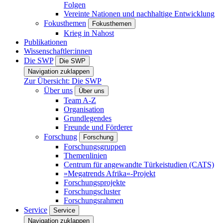
Folgen
Vereinte Nationen und nachhaltige Entwicklung
Fokusthemen
Fokusthemen
Krieg in Nahost
Publikationen
Wissenschaftler:innen
Die SWP
Die SWP
Navigation zuklappen
Zur Übersicht: Die SWP
Über uns
Über uns
Team A-Z
Organisation
Grundlegendes
Freunde und Förderer
Forschung
Forschung
Forschungsgruppen
Themenlinien
Centrum für angewandte Türkeistudien (CATS)
»Megatrends Afrika«-Projekt
Forschungsprojekte
Forschungscluster
Forschungsrahmen
Service
Service
Navigation zuklappen