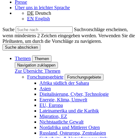
Presse
Über uns in leichter Sprache
DE
Deutsch
EN
English
Suche
Suchvorschläge erscheinen,
wenn mindestens 2 Zeichen eingegeben werden. Verwenden Sie die
Pfeiltasten, um durch die Vorschläge zu navigieren.
Suche abschicken
Themen
Themen
Navigation zuklappen
Zur Übersicht: Themen
Forschungsgebiete
Forschungsgebiete
Afrika südlich der Sahara
Asien
Digitalisierung, Cyber, Technologie
Energie, Klima, Umwelt
EU, Europa
Lateinamerika und die Karibik
Migration, EZ
Nichtstaatliche Gewalt
Nordafrika und Mittlerer Osten
Russland, Osteuropa, Zentralasien