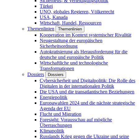
Sicherheits- & Verteidigungspolitik
Türkei
UNO, globales Regieren, Völkerrecht
USA, Kanada
Wirtschaft, Handel, Ressourcen
Themenlinien
Themenlinien
Kooperation im Kontext systemischer Rivalität
Neugestaltung der europäischen
Sicherheitsordnung
Autokratisierung als Herausforderung für die
deutsche und europäische Politik
Wirtschaftliche und technologische
Transformationen
Dossiers
Dossiers
Cybersicherheit und Digitalpolitik: Die Rolle des
Digitalen in der internationalen Politik
Die USA und die transatlantischen Beziehungen
Energiepolitik
Europawahlen 2024 und die nächste strategische
Agenda der EU
Flucht und Migration
Foresight: Vorausschau auf mögliche
Überraschungen
Klimapolitik
Russlands Krieg gegen die Ukraine und seine