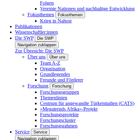
Folgen
Vereinte Nationen und nachhaltige Entwicklung
Fokusthemen
Fokusthemen
Krieg in Nahost
Publikationen
Wissenschaftler:innen
Die SWP
Die SWP
Navigation zuklappen
Zur Übersicht: Die SWP
Über uns
Über uns
Team A-Z
Organisation
Grundlegendes
Freunde und Förderer
Forschung
Forschung
Forschungsgruppen
Themenlinien
Centrum für angewandte Türkeistudien (CATS)
»Megatrends Afrika«-Projekt
Forschungsprojekte
Forschungscluster
Forschungsrahmen
Service
Service
Navigation zuklappen