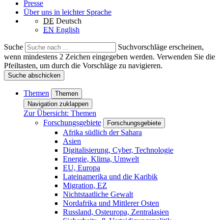
Presse
Über uns in leichter Sprache
DE
Deutsch
EN
English
Suche
Suchvorschläge erscheinen,
wenn mindestens 2 Zeichen eingegeben werden. Verwenden Sie die
Pfeiltasten, um durch die Vorschläge zu navigieren.
Suche abschicken
Themen
Themen
Navigation zuklappen
Zur Übersicht: Themen
Forschungsgebiete
Forschungsgebiete
Afrika südlich der Sahara
Asien
Digitalisierung, Cyber, Technologie
Energie, Klima, Umwelt
EU, Europa
Lateinamerika und die Karibik
Migration, EZ
Nichtstaatliche Gewalt
Nordafrika und Mittlerer Osten
Russland, Osteuropa, Zentralasien