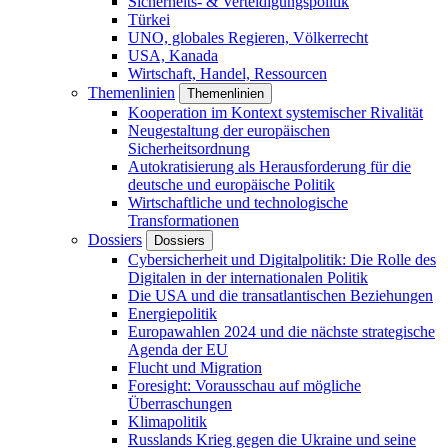
Sicherheits- & Verteidigungspolitik
Türkei
UNO, globales Regieren, Völkerrecht
USA, Kanada
Wirtschaft, Handel, Ressourcen
Themenlinien
Themenlinien
Kooperation im Kontext systemischer Rivalität
Neugestaltung der europäischen
Sicherheitsordnung
Autokratisierung als Herausforderung für die
deutsche und europäische Politik
Wirtschaftliche und technologische
Transformationen
Dossiers
Dossiers
Cybersicherheit und Digitalpolitik: Die Rolle des
Digitalen in der internationalen Politik
Die USA und die transatlantischen Beziehungen
Energiepolitik
Europawahlen 2024 und die nächste strategische
Agenda der EU
Flucht und Migration
Foresight: Vorausschau auf mögliche
Überraschungen
Klimapolitik
Russlands Krieg gegen die Ukraine und seine