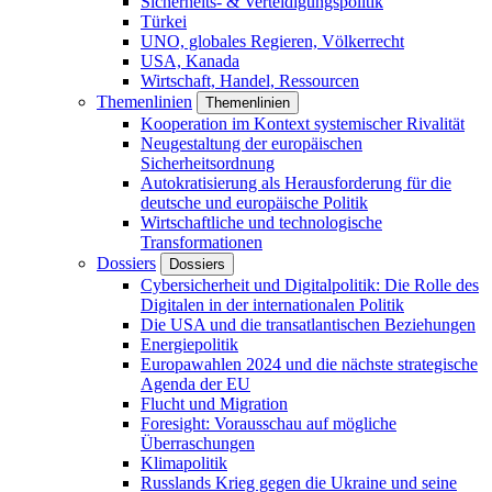
Sicherheits- & Verteidigungspolitik
Türkei
UNO, globales Regieren, Völkerrecht
USA, Kanada
Wirtschaft, Handel, Ressourcen
Themenlinien
Themenlinien
Kooperation im Kontext systemischer Rivalität
Neugestaltung der europäischen
Sicherheitsordnung
Autokratisierung als Herausforderung für die
deutsche und europäische Politik
Wirtschaftliche und technologische
Transformationen
Dossiers
Dossiers
Cybersicherheit und Digitalpolitik: Die Rolle des
Digitalen in der internationalen Politik
Die USA und die transatlantischen Beziehungen
Energiepolitik
Europawahlen 2024 und die nächste strategische
Agenda der EU
Flucht und Migration
Foresight: Vorausschau auf mögliche
Überraschungen
Klimapolitik
Russlands Krieg gegen die Ukraine und seine