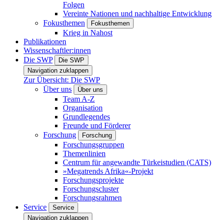
Folgen
Vereinte Nationen und nachhaltige Entwicklung
Fokusthemen
Fokusthemen
Krieg in Nahost
Publikationen
Wissenschaftler:innen
Die SWP
Die SWP
Navigation zuklappen
Zur Übersicht: Die SWP
Über uns
Über uns
Team A-Z
Organisation
Grundlegendes
Freunde und Förderer
Forschung
Forschung
Forschungsgruppen
Themenlinien
Centrum für angewandte Türkeistudien (CATS)
»Megatrends Afrika«-Projekt
Forschungsprojekte
Forschungscluster
Forschungsrahmen
Service
Service
Navigation zuklappen