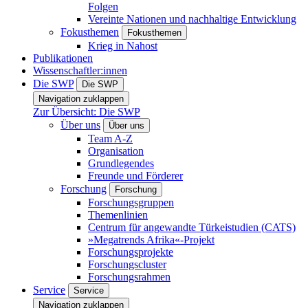
Folgen
Vereinte Nationen und nachhaltige Entwicklung
Fokusthemen
Fokusthemen
Krieg in Nahost
Publikationen
Wissenschaftler:innen
Die SWP
Die SWP
Navigation zuklappen
Zur Übersicht: Die SWP
Über uns
Über uns
Team A-Z
Organisation
Grundlegendes
Freunde und Förderer
Forschung
Forschung
Forschungsgruppen
Themenlinien
Centrum für angewandte Türkeistudien (CATS)
»Megatrends Afrika«-Projekt
Forschungsprojekte
Forschungscluster
Forschungsrahmen
Service
Service
Navigation zuklappen