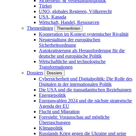
Sicherheits- & Verteidigungspolitik
Türkei
UNO, globales Regieren, Völkerrecht
USA, Kanada
Wirtschaft, Handel, Ressourcen
Themenlinien
Themenlinien
Kooperation im Kontext systemischer Rivalität
Neugestaltung der europäischen
Sicherheitsordnung
Autokratisierung als Herausforderung für die
deutsche und europäische Politik
Wirtschaftliche und technologische
Transformationen
Dossiers
Dossiers
Cybersicherheit und Digitalpolitik: Die Rolle des
Digitalen in der internationalen Politik
Die USA und die transatlantischen Beziehungen
Energiepolitik
Europawahlen 2024 und die nächste strategische
Agenda der EU
Flucht und Migration
Foresight: Vorausschau auf mögliche
Überraschungen
Klimapolitik
Russlands Krieg gegen die Ukraine und seine