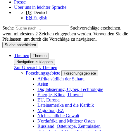
Presse
Über uns in leichter Sprache
DE
Deutsch
EN
English
Suche
Suchvorschläge erscheinen,
wenn mindestens 2 Zeichen eingegeben werden. Verwenden Sie die
Pfeiltasten, um durch die Vorschläge zu navigieren.
Suche abschicken
Themen
Themen
Navigation zuklappen
Zur Übersicht: Themen
Forschungsgebiete
Forschungsgebiete
Afrika südlich der Sahara
Asien
Digitalisierung, Cyber, Technologie
Energie, Klima, Umwelt
EU, Europa
Lateinamerika und die Karibik
Migration, EZ
Nichtstaatliche Gewalt
Nordafrika und Mittlerer Osten
Russland, Osteuropa, Zentralasien