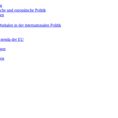
ng
sche und europäische Politik
nen
gitalen in der internationalen Politik
 Agenda der EU
ngen
gen