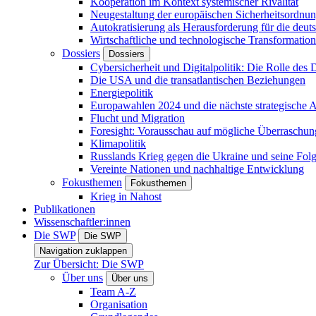
Kooperation im Kontext systemischer Rivalität
Neugestaltung der europäischen Sicherheitsordnu
Autokratisierung als Herausforderung für die deut
Wirtschaftliche und technologische Transformatio
Dossiers
Dossiers
Cybersicherheit und Digitalpolitik: Die Rolle des Di
Die USA und die transatlantischen Beziehungen
Energiepolitik
Europawahlen 2024 und die nächste strategische
Flucht und Migration
Foresight: Vorausschau auf mögliche Überraschu
Klimapolitik
Russlands Krieg gegen die Ukraine und seine Fol
Vereinte Nationen und nachhaltige Entwicklung
Fokusthemen
Fokusthemen
Krieg in Nahost
Publikationen
Wissenschaftler:innen
Die SWP
Die SWP
Navigation zuklappen
Zur Übersicht: Die SWP
Über uns
Über uns
Team A-Z
Organisation