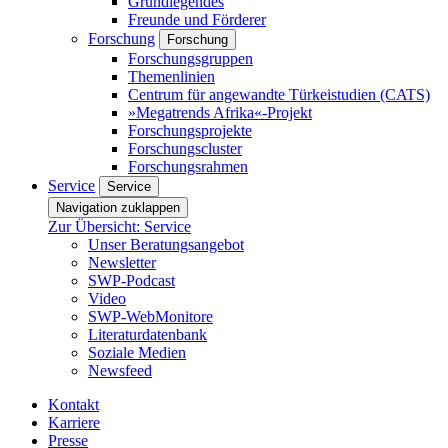
Grundlegendes
Freunde und Förderer
Forschung
Forschung
Forschungsgruppen
Themenlinien
Centrum für angewandte Türkeistudien (CATS)
»Megatrends Afrika«-Projekt
Forschungsprojekte
Forschungscluster
Forschungsrahmen
Service
Service
Navigation zuklappen
Zur Übersicht: Service
Unser Beratungsangebot
Newsletter
SWP-Podcast
Video
SWP-WebMonitore
Literaturdatenbank
Soziale Medien
Newsfeed
Kontakt
Karriere
Presse