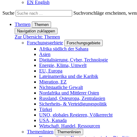
EN
English
Suche
Suchvorschläge erscheinen, wenn
Themen
Themen
Navigation zuklappen
Zur Übersicht: Themen
Forschungsgebiete
Forschungsgebiete
Afrika südlich der Sahara
Asien
Digitalisierung, Cyber, Technologie
Energie, Klima, Umwelt
EU, Europa
Lateinamerika und die Karibik
Migration, EZ
Nichtstaatliche Gewalt
Nordafrika und Mittlerer Osten
Russland, Osteuropa, Zentralasien
Sicherheits- & Verteidigungspolitik
Türkei
UNO, globales Regieren, Völkerrecht
USA, Kanada
Wirtschaft, Handel, Ressourcen
Themenlinien
Themenlinien