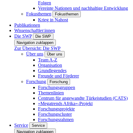
Folgen
Vereinte Nationen und nachhaltige Entwicklung
Fokusthemen
Fokusthemen
Krieg in Nahost
Publikationen
Wissenschaftler:innen
Die SWP
Die SWP
Navigation zuklappen
Zur Übersicht: Die SWP
Über uns
Über uns
Team A-Z
Organisation
Grundlegendes
Freunde und Förderer
Forschung
Forschung
Forschungsgruppen
Themenlinien
Centrum für angewandte Türkeistudien (CATS)
»Megatrends Afrika«-Projekt
Forschungsprojekte
Forschungscluster
Forschungsrahmen
Service
Service
Navigation zuklappen