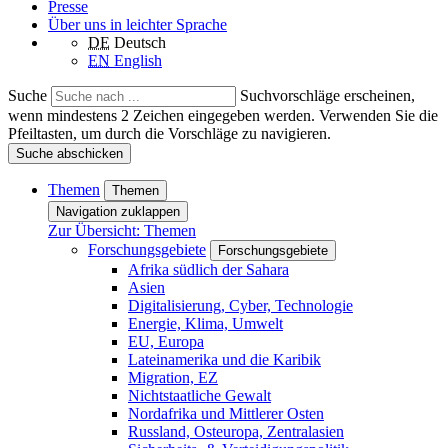
Presse
Über uns in leichter Sprache
DE
Deutsch
EN
English
Suche
Suchvorschläge erscheinen,
wenn mindestens 2 Zeichen eingegeben werden. Verwenden Sie die
Pfeiltasten, um durch die Vorschläge zu navigieren.
Suche abschicken
Themen
Themen
Navigation zuklappen
Zur Übersicht: Themen
Forschungsgebiete
Forschungsgebiete
Afrika südlich der Sahara
Asien
Digitalisierung, Cyber, Technologie
Energie, Klima, Umwelt
EU, Europa
Lateinamerika und die Karibik
Migration, EZ
Nichtstaatliche Gewalt
Nordafrika und Mittlerer Osten
Russland, Osteuropa, Zentralasien