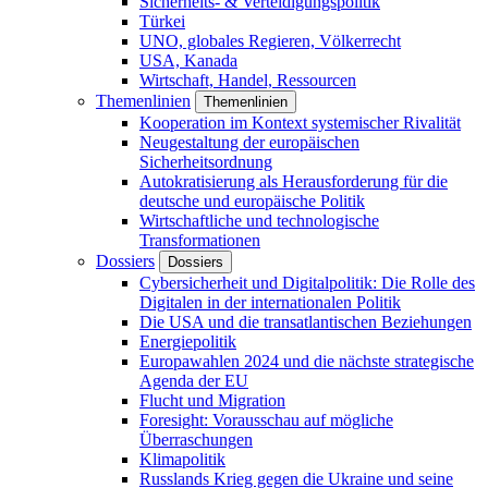
Sicherheits- & Verteidigungspolitik
Türkei
UNO, globales Regieren, Völkerrecht
USA, Kanada
Wirtschaft, Handel, Ressourcen
Themenlinien
Themenlinien
Kooperation im Kontext systemischer Rivalität
Neugestaltung der europäischen
Sicherheitsordnung
Autokratisierung als Herausforderung für die
deutsche und europäische Politik
Wirtschaftliche und technologische
Transformationen
Dossiers
Dossiers
Cybersicherheit und Digitalpolitik: Die Rolle des
Digitalen in der internationalen Politik
Die USA und die transatlantischen Beziehungen
Energiepolitik
Europawahlen 2024 und die nächste strategische
Agenda der EU
Flucht und Migration
Foresight: Vorausschau auf mögliche
Überraschungen
Klimapolitik
Russlands Krieg gegen die Ukraine und seine