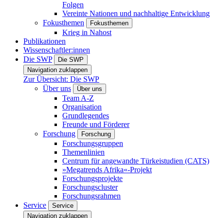
Folgen
Vereinte Nationen und nachhaltige Entwicklung
Fokusthemen
Fokusthemen
Krieg in Nahost
Publikationen
Wissenschaftler:innen
Die SWP
Die SWP
Navigation zuklappen
Zur Übersicht: Die SWP
Über uns
Über uns
Team A-Z
Organisation
Grundlegendes
Freunde und Förderer
Forschung
Forschung
Forschungsgruppen
Themenlinien
Centrum für angewandte Türkeistudien (CATS)
»Megatrends Afrika«-Projekt
Forschungsprojekte
Forschungscluster
Forschungsrahmen
Service
Service
Navigation zuklappen