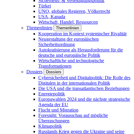
Sicherheits- & Verteidigungspolitik
Türkei
UNO, globales Regieren, Völkerrecht
USA, Kanada
Wirtschaft, Handel, Ressourcen
Themenlinien
Themenlinien
Kooperation im Kontext systemischer Rivalität
Neugestaltung der europäischen
Sicherheitsordnung
Autokratisierung als Herausforderung für die
deutsche und europäische Politik
Wirtschaftliche und technologische
Transformationen
Dossiers
Dossiers
Cybersicherheit und Digitalpolitik: Die Rolle des
Digitalen in der internationalen Politik
Die USA und die transatlantischen Beziehungen
Energiepolitik
Europawahlen 2024 und die nächste strategische
Agenda der EU
Flucht und Migration
Foresight: Vorausschau auf mögliche
Überraschungen
Klimapolitik
Russlands Krieg gegen die Ukraine und seine