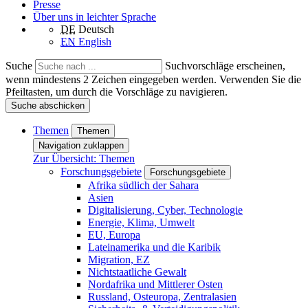
Presse
Über uns in leichter Sprache
DE
Deutsch
EN
English
Suche
Suchvorschläge erscheinen,
wenn mindestens 2 Zeichen eingegeben werden. Verwenden Sie die
Pfeiltasten, um durch die Vorschläge zu navigieren.
Suche abschicken
Themen
Themen
Navigation zuklappen
Zur Übersicht: Themen
Forschungsgebiete
Forschungsgebiete
Afrika südlich der Sahara
Asien
Digitalisierung, Cyber, Technologie
Energie, Klima, Umwelt
EU, Europa
Lateinamerika und die Karibik
Migration, EZ
Nichtstaatliche Gewalt
Nordafrika und Mittlerer Osten
Russland, Osteuropa, Zentralasien