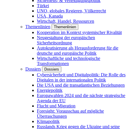
Sicherheits- & Verteidigungspolitik
Türkei
UNO, globales Regieren, Völkerrecht
USA, Kanada
Wirtschaft, Handel, Ressourcen
Themenlinien
Themenlinien
Kooperation im Kontext systemischer Rivalität
Neugestaltung der europäischen
Sicherheitsordnung
Autokratisierung als Herausforderung für die
deutsche und europäische Politik
Wirtschaftliche und technologische
Transformationen
Dossiers
Dossiers
Cybersicherheit und Digitalpolitik: Die Rolle des
Digitalen in der internationalen Politik
Die USA und die transatlantischen Beziehungen
Energiepolitik
Europawahlen 2024 und die nächste strategische
Agenda der EU
Flucht und Migration
Foresight: Vorausschau auf mögliche
Überraschungen
Klimapolitik
Russlands Krieg gegen die Ukraine und seine