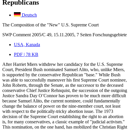
Republicans
Deutsch
The Composition of the "New" U.S. Supreme Court
SWP Comment 2005/C 49, 15.11.2005, 7 Seiten
Forschungsgebiete
USA, Kanada
PDF | 78 KB
After Harriet Miers withdrew her candidacy for the U.S. Supreme
Court, President Bush nominated Samuel Alito, who, unlike Miers,
is supported by the conservative Republican "base." While Bush
was able to successfully maneuver his first Supreme Court nominee,
John Roberts, through the Senate, as the successor to the deceased
conservative Chief Justice Rehnquist, the succession of the outgoing
Justice Sandra Day O’Connor has proven to be much more difficult
because Samuel Alito, the current nominee, could fundamentally
change the balance of power on the nine-member court, not least
with respect to the politically-tricky abortion issue. The 1973
decision of the Supreme Court establishing the right to an abortion
is, for many conservatives, a classic example of "judicial activism."
This nomination, on the one hand, has mobilized the Christian Right