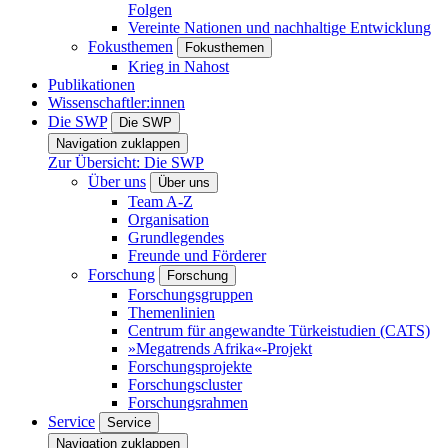
Folgen
Vereinte Nationen und nachhaltige Entwicklung
Fokusthemen
Fokusthemen
Krieg in Nahost
Publikationen
Wissenschaftler:innen
Die SWP
Die SWP
Navigation zuklappen
Zur Übersicht: Die SWP
Über uns
Über uns
Team A-Z
Organisation
Grundlegendes
Freunde und Förderer
Forschung
Forschung
Forschungsgruppen
Themenlinien
Centrum für angewandte Türkeistudien (CATS)
»Megatrends Afrika«-Projekt
Forschungsprojekte
Forschungscluster
Forschungsrahmen
Service
Service
Navigation zuklappen