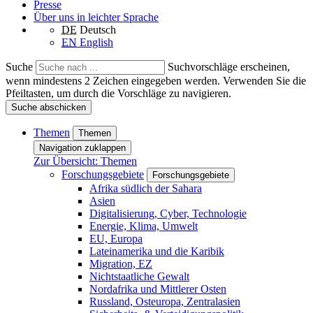
Presse
Über uns in leichter Sprache
DE
Deutsch
EN
English
Suche
Suchvorschläge erscheinen,
wenn mindestens 2 Zeichen eingegeben werden. Verwenden Sie die
Pfeiltasten, um durch die Vorschläge zu navigieren.
Suche abschicken
Themen
Themen
Navigation zuklappen
Zur Übersicht: Themen
Forschungsgebiete
Forschungsgebiete
Afrika südlich der Sahara
Asien
Digitalisierung, Cyber, Technologie
Energie, Klima, Umwelt
EU, Europa
Lateinamerika und die Karibik
Migration, EZ
Nichtstaatliche Gewalt
Nordafrika und Mittlerer Osten
Russland, Osteuropa, Zentralasien