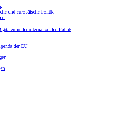
ng
sche und europäische Politik
nen
gitalen in der internationalen Politik
 Agenda der EU
ngen
gen