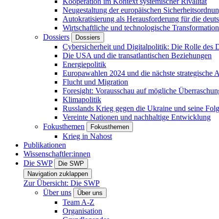
Kooperation im Kontext systemischer Rivalität
Neugestaltung der europäischen Sicherheitsordnu
Autokratisierung als Herausforderung für die deut
Wirtschaftliche und technologische Transformatio
Dossiers
Dossiers
Cybersicherheit und Digitalpolitik: Die Rolle des Di
Die USA und die transatlantischen Beziehungen
Energiepolitik
Europawahlen 2024 und die nächste strategische
Flucht und Migration
Foresight: Vorausschau auf mögliche Überraschu
Klimapolitik
Russlands Krieg gegen die Ukraine und seine Fol
Vereinte Nationen und nachhaltige Entwicklung
Fokusthemen
Fokusthemen
Krieg in Nahost
Publikationen
Wissenschaftler:innen
Die SWP
Die SWP
Navigation zuklappen
Zur Übersicht: Die SWP
Über uns
Über uns
Team A-Z
Organisation