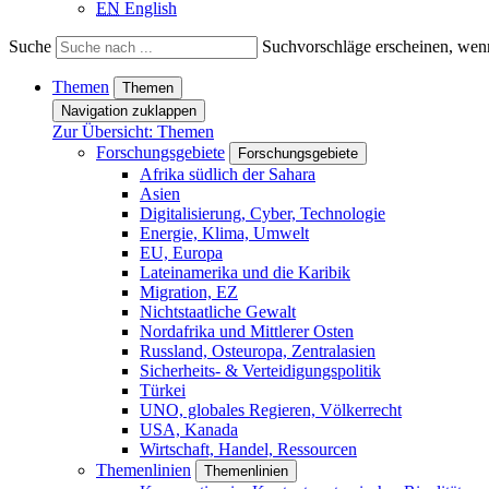
EN
English
Suche
Suchvorschläge erscheinen, wenn
Themen
Themen
Navigation zuklappen
Zur Übersicht: Themen
Forschungsgebiete
Forschungsgebiete
Afrika südlich der Sahara
Asien
Digitalisierung, Cyber, Technologie
Energie, Klima, Umwelt
EU, Europa
Lateinamerika und die Karibik
Migration, EZ
Nichtstaatliche Gewalt
Nordafrika und Mittlerer Osten
Russland, Osteuropa, Zentralasien
Sicherheits- & Verteidigungspolitik
Türkei
UNO, globales Regieren, Völkerrecht
USA, Kanada
Wirtschaft, Handel, Ressourcen
Themenlinien
Themenlinien