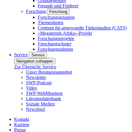
Grundlegendes
Freunde und Förderer
Forschung
Forschung
Forschungsgruppen
Themenlinien
Centrum für angewandte Türkeistudien (CATS)
»Megatrends Afrika«-Projekt
Forschungsprojekte
Forschungscluster
Forschungsrahmen
Service
Service
Navigation zuklappen
Zur Übersicht: Service
Unser Beratungsangebot
Newsletter
SWP-Podcast
Video
SWP-WebMonitore
Literaturdatenbank
Soziale Medien
Newsfeed
Kontakt
Karriere
Presse