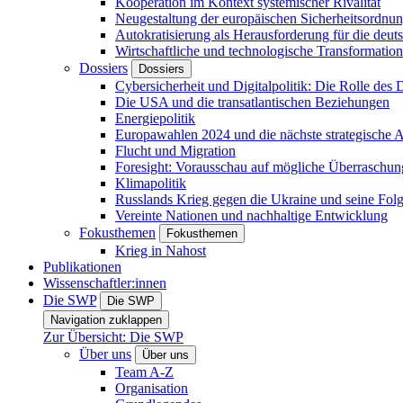
Kooperation im Kontext systemischer Rivalität
Neugestaltung der europäischen Sicherheitsordnu
Autokratisierung als Herausforderung für die deut
Wirtschaftliche und technologische Transformatio
Dossiers
Dossiers
Cybersicherheit und Digitalpolitik: Die Rolle des Di
Die USA und die transatlantischen Beziehungen
Energiepolitik
Europawahlen 2024 und die nächste strategische
Flucht und Migration
Foresight: Vorausschau auf mögliche Überraschu
Klimapolitik
Russlands Krieg gegen die Ukraine und seine Fol
Vereinte Nationen und nachhaltige Entwicklung
Fokusthemen
Fokusthemen
Krieg in Nahost
Publikationen
Wissenschaftler:innen
Die SWP
Die SWP
Navigation zuklappen
Zur Übersicht: Die SWP
Über uns
Über uns
Team A-Z
Organisation