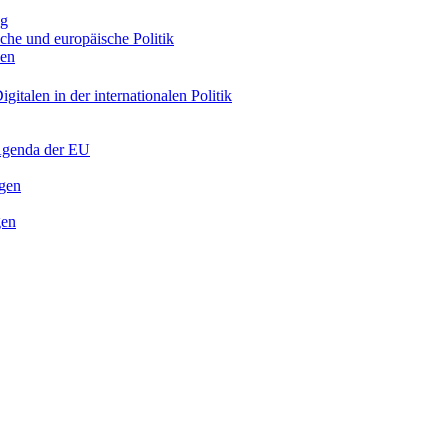
ng
sche und europäische Politik
nen
gitalen in der internationalen Politik
 Agenda der EU
ngen
gen