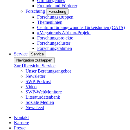
Grundlegendes
Freunde und Förderer
Forschung
Forschung
Forschungsgruppen
Themenlinien
Centrum für angewandte Türkeistudien (CATS)
»Megatrends Afrika«-Projekt
Forschungsprojekte
Forschungscluster
Forschungsrahmen
Service
Service
Navigation zuklappen
Zur Übersicht: Service
Unser Beratungsangebot
Newsletter
SWP-Podcast
Video
SWP-WebMonitore
Literaturdatenbank
Soziale Medien
Newsfeed
Kontakt
Karriere
Presse