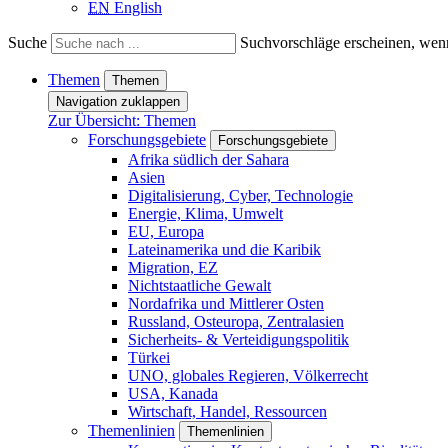
EN
English
Suche
Suchvorschläge erscheinen, wenn
Themen
Themen
Navigation zuklappen
Zur Übersicht: Themen
Forschungsgebiete
Forschungsgebiete
Afrika südlich der Sahara
Asien
Digitalisierung, Cyber, Technologie
Energie, Klima, Umwelt
EU, Europa
Lateinamerika und die Karibik
Migration, EZ
Nichtstaatliche Gewalt
Nordafrika und Mittlerer Osten
Russland, Osteuropa, Zentralasien
Sicherheits- & Verteidigungspolitik
Türkei
UNO, globales Regieren, Völkerrecht
USA, Kanada
Wirtschaft, Handel, Ressourcen
Themenlinien
Themenlinien