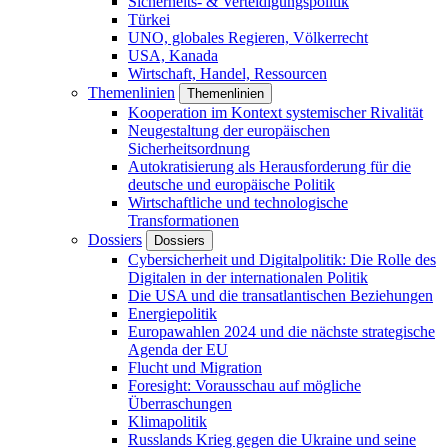
Sicherheits- & Verteidigungspolitik
Türkei
UNO, globales Regieren, Völkerrecht
USA, Kanada
Wirtschaft, Handel, Ressourcen
Themenlinien
Themenlinien
Kooperation im Kontext systemischer Rivalität
Neugestaltung der europäischen
Sicherheitsordnung
Autokratisierung als Herausforderung für die
deutsche und europäische Politik
Wirtschaftliche und technologische
Transformationen
Dossiers
Dossiers
Cybersicherheit und Digitalpolitik: Die Rolle des
Digitalen in der internationalen Politik
Die USA und die transatlantischen Beziehungen
Energiepolitik
Europawahlen 2024 und die nächste strategische
Agenda der EU
Flucht und Migration
Foresight: Vorausschau auf mögliche
Überraschungen
Klimapolitik
Russlands Krieg gegen die Ukraine und seine