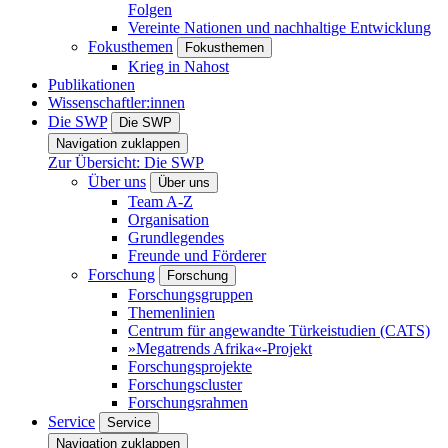
Folgen
Vereinte Nationen und nachhaltige Entwicklung
Fokusthemen
Fokusthemen
Krieg in Nahost
Publikationen
Wissenschaftler:innen
Die SWP
Die SWP
Navigation zuklappen
Zur Übersicht: Die SWP
Über uns
Über uns
Team A-Z
Organisation
Grundlegendes
Freunde und Förderer
Forschung
Forschung
Forschungsgruppen
Themenlinien
Centrum für angewandte Türkeistudien (CATS)
»Megatrends Afrika«-Projekt
Forschungsprojekte
Forschungscluster
Forschungsrahmen
Service
Service
Navigation zuklappen