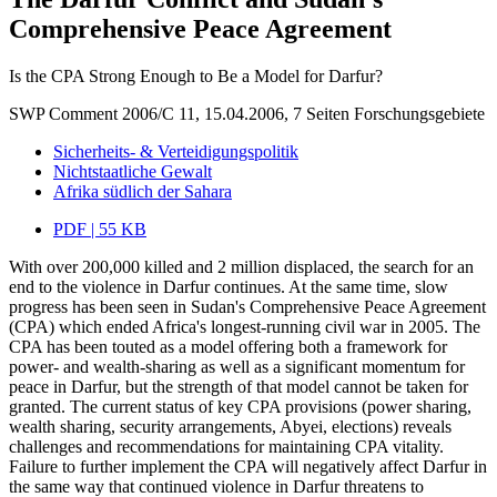
Comprehensive Peace Agreement
Is the CPA Strong Enough to Be a Model for Darfur?
SWP Comment 2006/C 11, 15.04.2006, 7 Seiten
Forschungsgebiete
Sicherheits- & Verteidigungspolitik
Nichtstaatliche Gewalt
Afrika südlich der Sahara
PDF | 55 KB
With over 200,000 killed and 2 million displaced, the search for an
end to the violence in Darfur continues. At the same time, slow
progress has been seen in Sudan's Comprehensive Peace Agreement
(CPA) which ended Africa's longest-running civil war in 2005. The
CPA has been touted as a model offering both a framework for
power- and wealth-sharing as well as a significant momentum for
peace in Darfur, but the strength of that model cannot be taken for
granted. The current status of key CPA provisions (power sharing,
wealth sharing, security arrangements, Abyei, elections) reveals
challenges and recommendations for maintaining CPA vitality.
Failure to further implement the CPA will negatively affect Darfur in
the same way that continued violence in Darfur threatens to