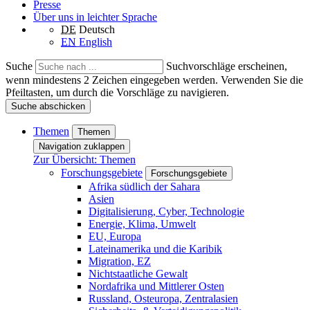
Presse
Über uns in leichter Sprache
DE
Deutsch
EN
English
Suche
Suchvorschläge erscheinen,
wenn mindestens 2 Zeichen eingegeben werden. Verwenden Sie die
Pfeiltasten, um durch die Vorschläge zu navigieren.
Suche abschicken
Themen
Themen
Navigation zuklappen
Zur Übersicht: Themen
Forschungsgebiete
Forschungsgebiete
Afrika südlich der Sahara
Asien
Digitalisierung, Cyber, Technologie
Energie, Klima, Umwelt
EU, Europa
Lateinamerika und die Karibik
Migration, EZ
Nichtstaatliche Gewalt
Nordafrika und Mittlerer Osten
Russland, Osteuropa, Zentralasien