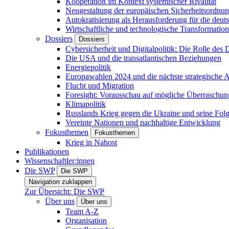
Kooperation im Kontext systemischer Rivalität
Neugestaltung der europäischen Sicherheitsordnu
Autokratisierung als Herausforderung für die deut
Wirtschaftliche und technologische Transformatio
Dossiers
Dossiers
Cybersicherheit und Digitalpolitik: Die Rolle des Di
Die USA und die transatlantischen Beziehungen
Energiepolitik
Europawahlen 2024 und die nächste strategische
Flucht und Migration
Foresight: Vorausschau auf mögliche Überraschu
Klimapolitik
Russlands Krieg gegen die Ukraine und seine Fol
Vereinte Nationen und nachhaltige Entwicklung
Fokusthemen
Fokusthemen
Krieg in Nahost
Publikationen
Wissenschaftler:innen
Die SWP
Die SWP
Navigation zuklappen
Zur Übersicht: Die SWP
Über uns
Über uns
Team A-Z
Organisation