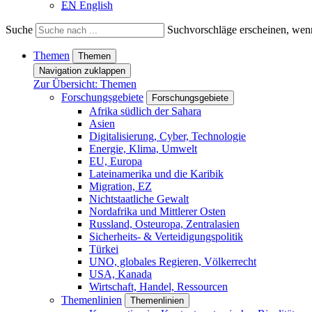
EN
English
Suche
Suchvorschläge erscheinen, wenn
Themen
Themen
Navigation zuklappen
Zur Übersicht: Themen
Forschungsgebiete
Forschungsgebiete
Afrika südlich der Sahara
Asien
Digitalisierung, Cyber, Technologie
Energie, Klima, Umwelt
EU, Europa
Lateinamerika und die Karibik
Migration, EZ
Nichtstaatliche Gewalt
Nordafrika und Mittlerer Osten
Russland, Osteuropa, Zentralasien
Sicherheits- & Verteidigungspolitik
Türkei
UNO, globales Regieren, Völkerrecht
USA, Kanada
Wirtschaft, Handel, Ressourcen
Themenlinien
Themenlinien