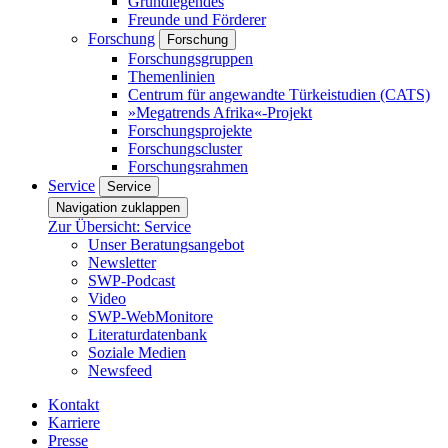
Grundlegendes
Freunde und Förderer
Forschung
Forschung
Forschungsgruppen
Themenlinien
Centrum für angewandte Türkeistudien (CATS)
»Megatrends Afrika«-Projekt
Forschungsprojekte
Forschungscluster
Forschungsrahmen
Service
Service
Navigation zuklappen
Zur Übersicht: Service
Unser Beratungsangebot
Newsletter
SWP-Podcast
Video
SWP-WebMonitore
Literaturdatenbank
Soziale Medien
Newsfeed
Kontakt
Karriere
Presse