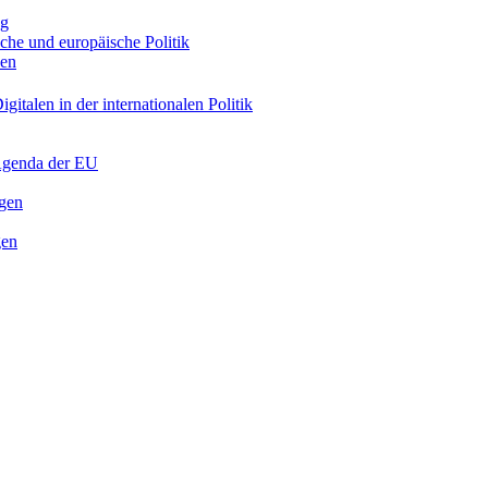
ng
sche und europäische Politik
nen
gitalen in der internationalen Politik
 Agenda der EU
ngen
gen