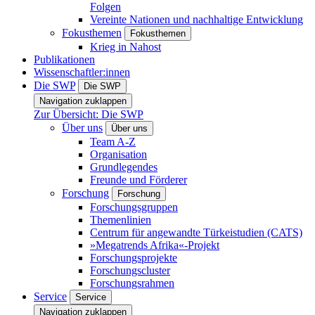
Folgen
Vereinte Nationen und nachhaltige Entwicklung
Fokusthemen
Fokusthemen
Krieg in Nahost
Publikationen
Wissenschaftler:innen
Die SWP
Die SWP
Navigation zuklappen
Zur Übersicht: Die SWP
Über uns
Über uns
Team A-Z
Organisation
Grundlegendes
Freunde und Förderer
Forschung
Forschung
Forschungsgruppen
Themenlinien
Centrum für angewandte Türkeistudien (CATS)
»Megatrends Afrika«-Projekt
Forschungsprojekte
Forschungscluster
Forschungsrahmen
Service
Service
Navigation zuklappen