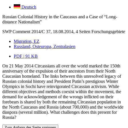
Deutsch
Russian Colonial History in the Caucasus and a Case of “Long-
distance Nationalism”
SWP Comment 2014/C 37, 18.08.2014, 4 Seiten
Forschungsgebiete
Migration, EZ
Russland, Osteuropa, Zentralasien
PDF | 91 KB
On 21 May 2014 Circassians all over the world marked the 150th
anniversary of the expulsion of their ancestors from their North
Caucasian homeland. The links between this unresolved legacy of
Russian colonial history and President Putin’s prestigious Winter
Olympics in Sochi have reinvigorated Circassian activism. While
different objectives and methods coexist within the movement, the
demand for acknowledgement of the wrongs inflicted on their
forebears is shared by both the remaining Circassian population in
the North Caucasus and Russia (about 700,000) and the worldwide
diaspora (several million). What challenges does this present for
Russia?
Zum Anfang der Seite springen