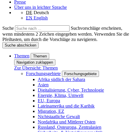
Presse
Über uns in leichter Sprache
DE
Deutsch
EN
English
Suche
Suchvorschläge erscheinen,
wenn mindestens 2 Zeichen eingegeben werden. Verwenden Sie die
Pfeiltasten, um durch die Vorschläge zu navigieren.
Suche abschicken
Themen
Themen
Navigation zuklappen
Zur Übersicht: Themen
Forschungsgebiete
Forschungsgebiete
Afrika südlich der Sahara
Asien
Digitalisierung, Cyber, Technologie
Energie, Klima, Umwelt
EU, Europa
Lateinamerika und die Karibik
Migration, EZ
Nichtstaatliche Gewalt
Nordafrika und Mittlerer Osten
Russland, Osteuropa, Zentralasien