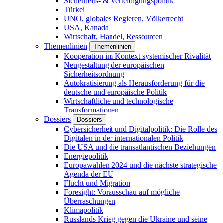
Sicherheits- & Verteidigungspolitik
Türkei
UNO, globales Regieren, Völkerrecht
USA, Kanada
Wirtschaft, Handel, Ressourcen
Themenlinien
Themenlinien
Kooperation im Kontext systemischer Rivalität
Neugestaltung der europäischen
Sicherheitsordnung
Autokratisierung als Herausforderung für die
deutsche und europäische Politik
Wirtschaftliche und technologische
Transformationen
Dossiers
Dossiers
Cybersicherheit und Digitalpolitik: Die Rolle des
Digitalen in der internationalen Politik
Die USA und die transatlantischen Beziehungen
Energiepolitik
Europawahlen 2024 und die nächste strategische
Agenda der EU
Flucht und Migration
Foresight: Vorausschau auf mögliche
Überraschungen
Klimapolitik
Russlands Krieg gegen die Ukraine und seine