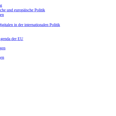
ng
sche und europäische Politik
nen
gitalen in der internationalen Politik
 Agenda der EU
ngen
gen