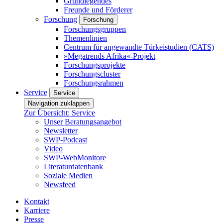
Grundlegendes
Freunde und Förderer
Forschung
Forschung
Forschungsgruppen
Themenlinien
Centrum für angewandte Türkeistudien (CATS)
»Megatrends Afrika«-Projekt
Forschungsprojekte
Forschungscluster
Forschungsrahmen
Service
Service
Navigation zuklappen
Zur Übersicht: Service
Unser Beratungsangebot
Newsletter
SWP-Podcast
Video
SWP-WebMonitore
Literaturdatenbank
Soziale Medien
Newsfeed
Kontakt
Karriere
Presse