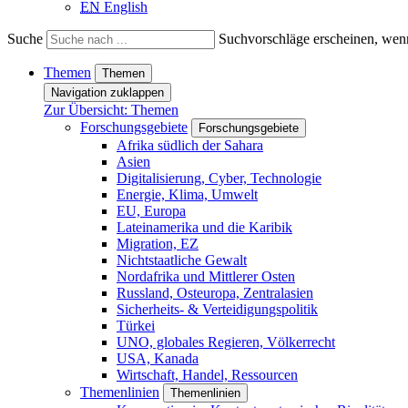
EN
English
Suche
Suchvorschläge erscheinen, wenn
Themen
Themen
Navigation zuklappen
Zur Übersicht: Themen
Forschungsgebiete
Forschungsgebiete
Afrika südlich der Sahara
Asien
Digitalisierung, Cyber, Technologie
Energie, Klima, Umwelt
EU, Europa
Lateinamerika und die Karibik
Migration, EZ
Nichtstaatliche Gewalt
Nordafrika und Mittlerer Osten
Russland, Osteuropa, Zentralasien
Sicherheits- & Verteidigungspolitik
Türkei
UNO, globales Regieren, Völkerrecht
USA, Kanada
Wirtschaft, Handel, Ressourcen
Themenlinien
Themenlinien