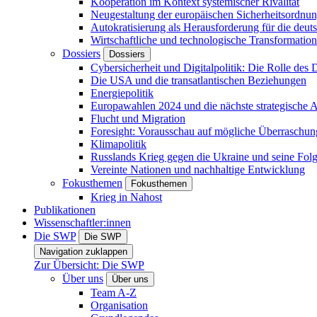
Kooperation im Kontext systemischer Rivalität
Neugestaltung der europäischen Sicherheitsordnu
Autokratisierung als Herausforderung für die deut
Wirtschaftliche und technologische Transformatio
Dossiers
Dossiers
Cybersicherheit und Digitalpolitik: Die Rolle des Di
Die USA und die transatlantischen Beziehungen
Energiepolitik
Europawahlen 2024 und die nächste strategische
Flucht und Migration
Foresight: Vorausschau auf mögliche Überraschu
Klimapolitik
Russlands Krieg gegen die Ukraine und seine Fol
Vereinte Nationen und nachhaltige Entwicklung
Fokusthemen
Fokusthemen
Krieg in Nahost
Publikationen
Wissenschaftler:innen
Die SWP
Die SWP
Navigation zuklappen
Zur Übersicht: Die SWP
Über uns
Über uns
Team A-Z
Organisation