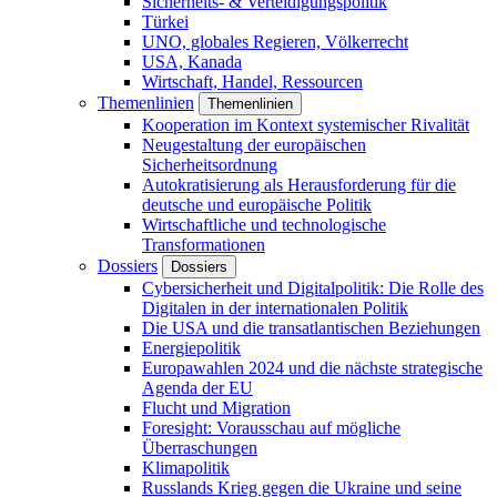
Sicherheits- & Verteidigungspolitik
Türkei
UNO, globales Regieren, Völkerrecht
USA, Kanada
Wirtschaft, Handel, Ressourcen
Themenlinien
Themenlinien
Kooperation im Kontext systemischer Rivalität
Neugestaltung der europäischen
Sicherheitsordnung
Autokratisierung als Herausforderung für die
deutsche und europäische Politik
Wirtschaftliche und technologische
Transformationen
Dossiers
Dossiers
Cybersicherheit und Digitalpolitik: Die Rolle des
Digitalen in der internationalen Politik
Die USA und die transatlantischen Beziehungen
Energiepolitik
Europawahlen 2024 und die nächste strategische
Agenda der EU
Flucht und Migration
Foresight: Vorausschau auf mögliche
Überraschungen
Klimapolitik
Russlands Krieg gegen die Ukraine und seine