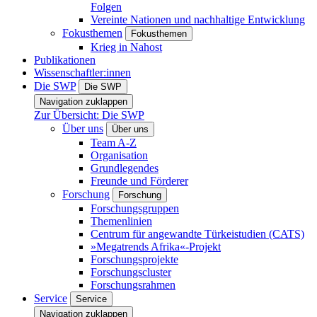
Folgen
Vereinte Nationen und nachhaltige Entwicklung
Fokusthemen
Fokusthemen
Krieg in Nahost
Publikationen
Wissenschaftler:innen
Die SWP
Die SWP
Navigation zuklappen
Zur Übersicht: Die SWP
Über uns
Über uns
Team A-Z
Organisation
Grundlegendes
Freunde und Förderer
Forschung
Forschung
Forschungsgruppen
Themenlinien
Centrum für angewandte Türkeistudien (CATS)
»Megatrends Afrika«-Projekt
Forschungsprojekte
Forschungscluster
Forschungsrahmen
Service
Service
Navigation zuklappen