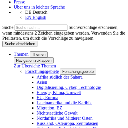
Presse
Über uns in leichter Sprache
DE
Deutsch
EN
English
Suche
Suchvorschläge erscheinen,
wenn mindestens 2 Zeichen eingegeben werden. Verwenden Sie die
Pfeiltasten, um durch die Vorschläge zu navigieren.
Suche abschicken
Themen
Themen
Navigation zuklappen
Zur Übersicht: Themen
Forschungsgebiete
Forschungsgebiete
Afrika südlich der Sahara
Asien
Digitalisierung, Cyber, Technologie
Energie, Klima, Umwelt
EU, Europa
Lateinamerika und die Karibik
Migration, EZ
Nichtstaatliche Gewalt
Nordafrika und Mittlerer Osten
Russland, Osteuropa, Zentralasien