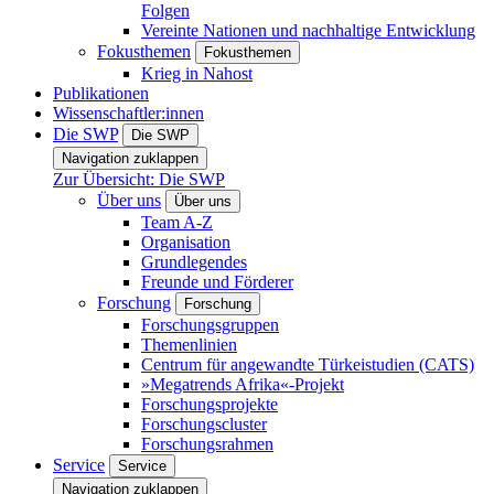
Folgen
Vereinte Nationen und nachhaltige Entwicklung
Fokusthemen
Fokusthemen
Krieg in Nahost
Publikationen
Wissenschaftler:innen
Die SWP
Die SWP
Navigation zuklappen
Zur Übersicht: Die SWP
Über uns
Über uns
Team A-Z
Organisation
Grundlegendes
Freunde und Förderer
Forschung
Forschung
Forschungsgruppen
Themenlinien
Centrum für angewandte Türkeistudien (CATS)
»Megatrends Afrika«-Projekt
Forschungsprojekte
Forschungscluster
Forschungsrahmen
Service
Service
Navigation zuklappen