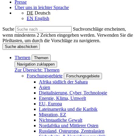
Presse
Über uns in leichter Sprache
DE
Deutsch
EN
English
Suche
Suchvorschläge erscheinen,
wenn mindestens 2 Zeichen eingegeben werden. Verwenden Sie die
Pfeiltasten, um durch die Vorschläge zu navigieren.
Suche abschicken
Themen
Themen
Navigation zuklappen
Zur Übersicht: Themen
Forschungsgebiete
Forschungsgebiete
Afrika südlich der Sahara
Asien
Digitalisierung, Cyber, Technologie
Energie, Klima, Umwelt
EU, Europa
Lateinamerika und die Karibik
Migration, EZ
Nichtstaatliche Gewalt
Nordafrika und Mittlerer Osten
Russland, Osteuropa, Zentralasien