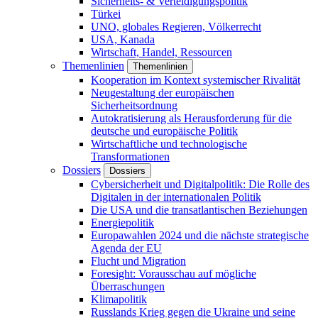
Sicherheits- & Verteidigungspolitik
Türkei
UNO, globales Regieren, Völkerrecht
USA, Kanada
Wirtschaft, Handel, Ressourcen
Themenlinien
Themenlinien
Kooperation im Kontext systemischer Rivalität
Neugestaltung der europäischen
Sicherheitsordnung
Autokratisierung als Herausforderung für die
deutsche und europäische Politik
Wirtschaftliche und technologische
Transformationen
Dossiers
Dossiers
Cybersicherheit und Digitalpolitik: Die Rolle des
Digitalen in der internationalen Politik
Die USA und die transatlantischen Beziehungen
Energiepolitik
Europawahlen 2024 und die nächste strategische
Agenda der EU
Flucht und Migration
Foresight: Vorausschau auf mögliche
Überraschungen
Klimapolitik
Russlands Krieg gegen die Ukraine und seine