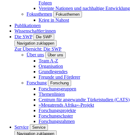
Folgen
Vereinte Nationen und nachhaltige Entwicklung
Fokusthemen
Fokusthemen
Krieg in Nahost
Publikationen
Wissenschaftler:innen
Die SWP
Die SWP
Navigation zuklappen
Zur Übersicht: Die SWP
Über uns
Über uns
Team A-Z
Organisation
Grundlegendes
Freunde und Förderer
Forschung
Forschung
Forschungsgruppen
Themenlinien
Centrum für angewandte Türkeistudien (CATS)
»Megatrends Afrika«-Projekt
Forschungsprojekte
Forschungscluster
Forschungsrahmen
Service
Service
Navigation zuklappen