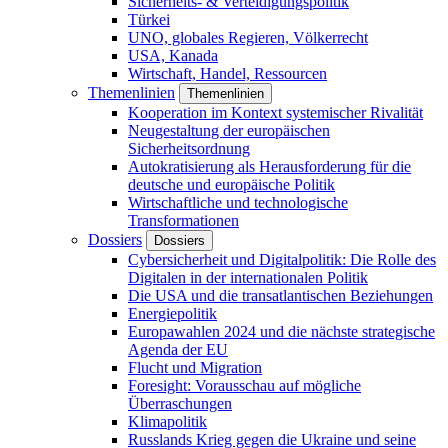
Sicherheits- & Verteidigungspolitik
Türkei
UNO, globales Regieren, Völkerrecht
USA, Kanada
Wirtschaft, Handel, Ressourcen
Themenlinien
Themenlinien
Kooperation im Kontext systemischer Rivalität
Neugestaltung der europäischen
Sicherheitsordnung
Autokratisierung als Herausforderung für die
deutsche und europäische Politik
Wirtschaftliche und technologische
Transformationen
Dossiers
Dossiers
Cybersicherheit und Digitalpolitik: Die Rolle des
Digitalen in der internationalen Politik
Die USA und die transatlantischen Beziehungen
Energiepolitik
Europawahlen 2024 und die nächste strategische
Agenda der EU
Flucht und Migration
Foresight: Vorausschau auf mögliche
Überraschungen
Klimapolitik
Russlands Krieg gegen die Ukraine und seine