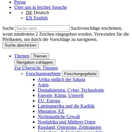
Presse
Über uns in leichter Sprache
DE
Deutsch
EN
English
Suche
Suchvorschläge erscheinen,
wenn mindestens 2 Zeichen eingegeben werden. Verwenden Sie die
Pfeiltasten, um durch die Vorschläge zu navigieren.
Suche abschicken
Themen
Themen
Navigation zuklappen
Zur Übersicht: Themen
Forschungsgebiete
Forschungsgebiete
Afrika südlich der Sahara
Asien
Digitalisierung, Cyber, Technologie
Energie, Klima, Umwelt
EU, Europa
Lateinamerika und die Karibik
Migration, EZ
Nichtstaatliche Gewalt
Nordafrika und Mittlerer Osten
Russland, Osteuropa, Zentralasien