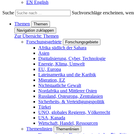
EN
English
Suche
Suchvorschläge erscheinen, wenn
Themen
Themen
Navigation zuklappen
Zur Übersicht: Themen
Forschungsgebiete
Forschungsgebiete
Afrika südlich der Sahara
Asien
Digitalisierung, Cyber, Technologie
Energie, Klima, Umwelt
EU, Europa
Lateinamerika und die Karibik
Migration, EZ
Nichtstaatliche Gewalt
Nordafrika und Mittlerer Osten
Russland, Osteuropa, Zentralasien
Sicherheits- & Verteidigungspolitik
Türkei
UNO, globales Regieren, Völkerrecht
USA, Kanada
Wirtschaft, Handel, Ressourcen
Themenlinien
Themenlinien