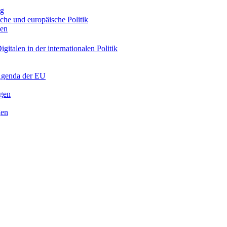
ng
sche und europäische Politik
nen
gitalen in der internationalen Politik
 Agenda der EU
ngen
gen