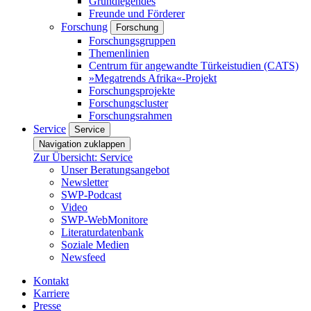
Grundlegendes
Freunde und Förderer
Forschung
Forschung
Forschungsgruppen
Themenlinien
Centrum für angewandte Türkeistudien (CATS)
»Megatrends Afrika«-Projekt
Forschungsprojekte
Forschungscluster
Forschungsrahmen
Service
Service
Navigation zuklappen
Zur Übersicht: Service
Unser Beratungsangebot
Newsletter
SWP-Podcast
Video
SWP-WebMonitore
Literaturdatenbank
Soziale Medien
Newsfeed
Kontakt
Karriere
Presse