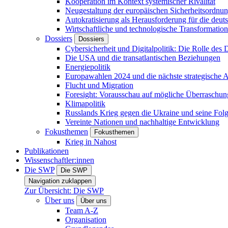
Kooperation im Kontext systemischer Rivalität
Neugestaltung der europäischen Sicherheitsordnu
Autokratisierung als Herausforderung für die deut
Wirtschaftliche und technologische Transformatio
Dossiers
Dossiers
Cybersicherheit und Digitalpolitik: Die Rolle des Di
Die USA und die transatlantischen Beziehungen
Energiepolitik
Europawahlen 2024 und die nächste strategische
Flucht und Migration
Foresight: Vorausschau auf mögliche Überraschu
Klimapolitik
Russlands Krieg gegen die Ukraine und seine Fol
Vereinte Nationen und nachhaltige Entwicklung
Fokusthemen
Fokusthemen
Krieg in Nahost
Publikationen
Wissenschaftler:innen
Die SWP
Die SWP
Navigation zuklappen
Zur Übersicht: Die SWP
Über uns
Über uns
Team A-Z
Organisation