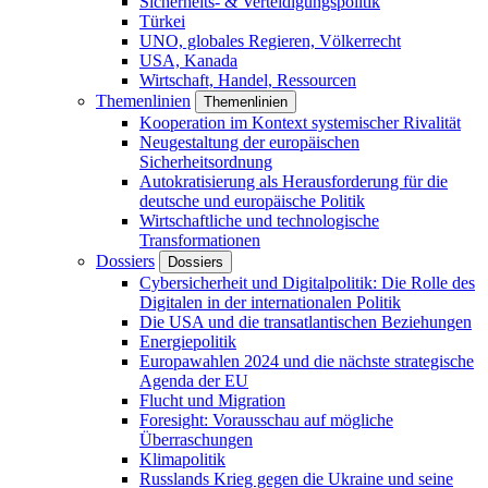
Sicherheits- & Verteidigungspolitik
Türkei
UNO, globales Regieren, Völkerrecht
USA, Kanada
Wirtschaft, Handel, Ressourcen
Themenlinien
Themenlinien
Kooperation im Kontext systemischer Rivalität
Neugestaltung der europäischen
Sicherheitsordnung
Autokratisierung als Herausforderung für die
deutsche und europäische Politik
Wirtschaftliche und technologische
Transformationen
Dossiers
Dossiers
Cybersicherheit und Digitalpolitik: Die Rolle des
Digitalen in der internationalen Politik
Die USA und die transatlantischen Beziehungen
Energiepolitik
Europawahlen 2024 und die nächste strategische
Agenda der EU
Flucht und Migration
Foresight: Vorausschau auf mögliche
Überraschungen
Klimapolitik
Russlands Krieg gegen die Ukraine und seine