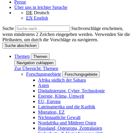
Presse
Über uns in leichter Sprache
DE
Deutsch
EN
English
Suche
Suchvorschläge erscheinen,
wenn mindestens 2 Zeichen eingegeben werden. Verwenden Sie die
Pfeiltasten, um durch die Vorschläge zu navigieren.
Suche abschicken
Themen
Themen
Navigation zuklappen
Zur Übersicht: Themen
Forschungsgebiete
Forschungsgebiete
Afrika südlich der Sahara
Asien
Digitalisierung, Cyber, Technologie
Energie, Klima, Umwelt
EU, Europa
Lateinamerika und die Karibik
Migration, EZ
Nichtstaatliche Gewalt
Nordafrika und Mittlerer Osten
Russland, Osteuropa, Zentralasien