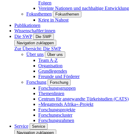
Folgen
Vereinte Nationen und nachhaltige Entwicklung
Fokusthemen
Fokusthemen
Krieg in Nahost
Publikationen
Wissenschaftler:innen
Die SWP
Die SWP
Navigation zuklappen
Zur Übersicht: Die SWP
Über uns
Über uns
Team A-Z
Organisation
Grundlegendes
Freunde und Förderer
Forschung
Forschung
Forschungsgruppen
Themenlinien
Centrum für angewandte Türkeistudien (CATS)
»Megatrends Afrika«-Projekt
Forschungsprojekte
Forschungscluster
Forschungsrahmen
Service
Service
Navigation zuklappen