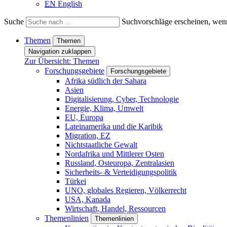
EN
English
Suche
Suchvorschläge erscheinen, wenn
Themen
Themen
Navigation zuklappen
Zur Übersicht: Themen
Forschungsgebiete
Forschungsgebiete
Afrika südlich der Sahara
Asien
Digitalisierung, Cyber, Technologie
Energie, Klima, Umwelt
EU, Europa
Lateinamerika und die Karibik
Migration, EZ
Nichtstaatliche Gewalt
Nordafrika und Mittlerer Osten
Russland, Osteuropa, Zentralasien
Sicherheits- & Verteidigungspolitik
Türkei
UNO, globales Regieren, Völkerrecht
USA, Kanada
Wirtschaft, Handel, Ressourcen
Themenlinien
Themenlinien