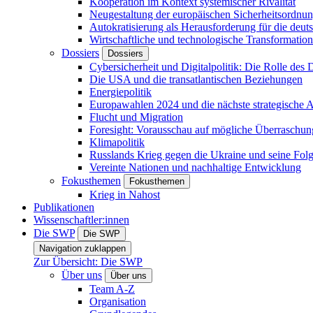
Kooperation im Kontext systemischer Rivalität
Neugestaltung der europäischen Sicherheitsordnu
Autokratisierung als Herausforderung für die deut
Wirtschaftliche und technologische Transformatio
Dossiers
Dossiers
Cybersicherheit und Digitalpolitik: Die Rolle des Di
Die USA und die transatlantischen Beziehungen
Energiepolitik
Europawahlen 2024 und die nächste strategische
Flucht und Migration
Foresight: Vorausschau auf mögliche Überraschu
Klimapolitik
Russlands Krieg gegen die Ukraine und seine Fol
Vereinte Nationen und nachhaltige Entwicklung
Fokusthemen
Fokusthemen
Krieg in Nahost
Publikationen
Wissenschaftler:innen
Die SWP
Die SWP
Navigation zuklappen
Zur Übersicht: Die SWP
Über uns
Über uns
Team A-Z
Organisation