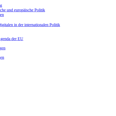
ng
sche und europäische Politik
nen
gitalen in der internationalen Politik
 Agenda der EU
ngen
gen