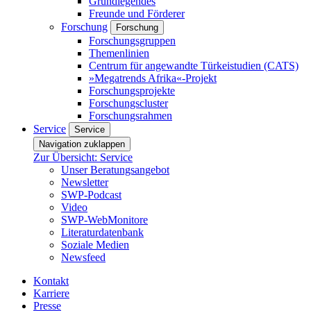
Grundlegendes
Freunde und Förderer
Forschung
Forschung
Forschungsgruppen
Themenlinien
Centrum für angewandte Türkeistudien (CATS)
»Megatrends Afrika«-Projekt
Forschungsprojekte
Forschungscluster
Forschungsrahmen
Service
Service
Navigation zuklappen
Zur Übersicht: Service
Unser Beratungsangebot
Newsletter
SWP-Podcast
Video
SWP-WebMonitore
Literaturdatenbank
Soziale Medien
Newsfeed
Kontakt
Karriere
Presse