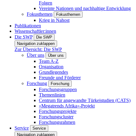
Folgen
Vereinte Nationen und nachhaltige Entwicklung
Fokusthemen
Fokusthemen
Krieg in Nahost
Publikationen
Wissenschaftler:innen
Die SWP
Die SWP
Navigation zuklappen
Zur Übersicht: Die SWP
Über uns
Über uns
Team A-Z
Organisation
Grundlegendes
Freunde und Förderer
Forschung
Forschung
Forschungsgruppen
Themenlinien
Centrum für angewandte Türkeistudien (CATS)
»Megatrends Afrika«-Projekt
Forschungsprojekte
Forschungscluster
Forschungsrahmen
Service
Service
Navigation zuklappen