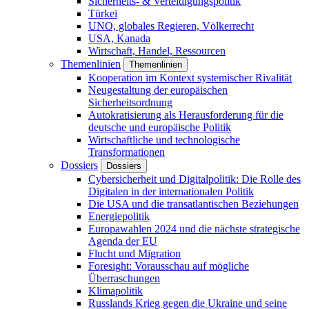
Sicherheits- & Verteidigungspolitik
Türkei
UNO, globales Regieren, Völkerrecht
USA, Kanada
Wirtschaft, Handel, Ressourcen
Themenlinien
Themenlinien
Kooperation im Kontext systemischer Rivalität
Neugestaltung der europäischen
Sicherheitsordnung
Autokratisierung als Herausforderung für die
deutsche und europäische Politik
Wirtschaftliche und technologische
Transformationen
Dossiers
Dossiers
Cybersicherheit und Digitalpolitik: Die Rolle des
Digitalen in der internationalen Politik
Die USA und die transatlantischen Beziehungen
Energiepolitik
Europawahlen 2024 und die nächste strategische
Agenda der EU
Flucht und Migration
Foresight: Vorausschau auf mögliche
Überraschungen
Klimapolitik
Russlands Krieg gegen die Ukraine und seine