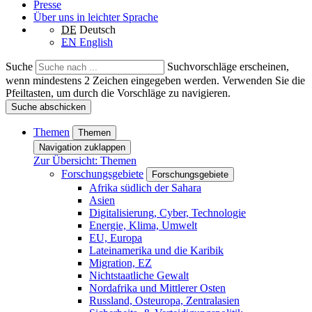
Presse
Über uns in leichter Sprache
DE
Deutsch
EN
English
Suche
Suchvorschläge erscheinen,
wenn mindestens 2 Zeichen eingegeben werden. Verwenden Sie die
Pfeiltasten, um durch die Vorschläge zu navigieren.
Suche abschicken
Themen
Themen
Navigation zuklappen
Zur Übersicht: Themen
Forschungsgebiete
Forschungsgebiete
Afrika südlich der Sahara
Asien
Digitalisierung, Cyber, Technologie
Energie, Klima, Umwelt
EU, Europa
Lateinamerika und die Karibik
Migration, EZ
Nichtstaatliche Gewalt
Nordafrika und Mittlerer Osten
Russland, Osteuropa, Zentralasien