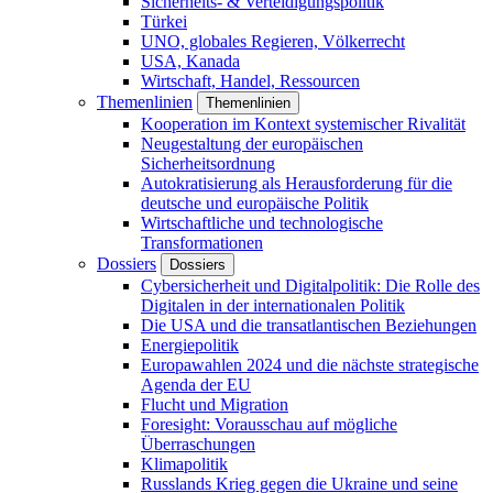
Sicherheits- & Verteidigungspolitik
Türkei
UNO, globales Regieren, Völkerrecht
USA, Kanada
Wirtschaft, Handel, Ressourcen
Themenlinien
Themenlinien
Kooperation im Kontext systemischer Rivalität
Neugestaltung der europäischen
Sicherheitsordnung
Autokratisierung als Herausforderung für die
deutsche und europäische Politik
Wirtschaftliche und technologische
Transformationen
Dossiers
Dossiers
Cybersicherheit und Digitalpolitik: Die Rolle des
Digitalen in der internationalen Politik
Die USA und die transatlantischen Beziehungen
Energiepolitik
Europawahlen 2024 und die nächste strategische
Agenda der EU
Flucht und Migration
Foresight: Vorausschau auf mögliche
Überraschungen
Klimapolitik
Russlands Krieg gegen die Ukraine und seine