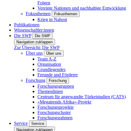
Folgen
Vereinte Nationen und nachhaltige Entwicklung
Fokusthemen
Fokusthemen
Krieg in Nahost
Publikationen
Wissenschaftler:innen
Die SWP
Die SWP
Navigation zuklappen
Zur Übersicht: Die SWP
Über uns
Über uns
Team A-Z
Organisation
Grundlegendes
Freunde und Förderer
Forschung
Forschung
Forschungsgruppen
Themenlinien
Centrum für angewandte Türkeistudien (CATS)
»Megatrends Afrika«-Projekt
Forschungsprojekte
Forschungscluster
Forschungsrahmen
Service
Service
Navigation zuklappen