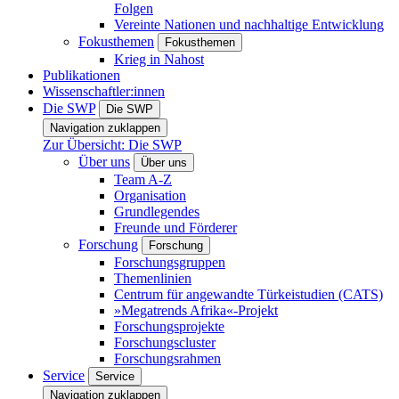
Folgen
Vereinte Nationen und nachhaltige Entwicklung
Fokusthemen
Fokusthemen
Krieg in Nahost
Publikationen
Wissenschaftler:innen
Die SWP
Die SWP
Navigation zuklappen
Zur Übersicht: Die SWP
Über uns
Über uns
Team A-Z
Organisation
Grundlegendes
Freunde und Förderer
Forschung
Forschung
Forschungsgruppen
Themenlinien
Centrum für angewandte Türkeistudien (CATS)
»Megatrends Afrika«-Projekt
Forschungsprojekte
Forschungscluster
Forschungsrahmen
Service
Service
Navigation zuklappen