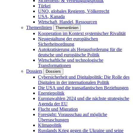
Sicherheits- & Verteidigungspolitik
Türkei
UNO, globales Regieren, Völkerrecht
USA, Kanada
Wirtschaft, Handel, Ressourcen
Themenlinien
Themenlinien
Kooperation im Kontext systemischer Rivalität
Neugestaltung der europäischen
Sicherheitsordnung
Autokratisierung als Herausforderung für die
deutsche und europäische Politik
Wirtschaftliche und technologische
Transformationen
Dossiers
Dossiers
Cybersicherheit und Digitalpolitik: Die Rolle des
Digitalen in der internationalen Politik
Die USA und die transatlantischen Beziehungen
Energiepolitik
Europawahlen 2024 und die nächste strategische
Agenda der EU
Flucht und Migration
Foresight: Vorausschau auf mögliche
Überraschungen
Klimapolitik
Russlands Krieg gegen die Ukraine und seine