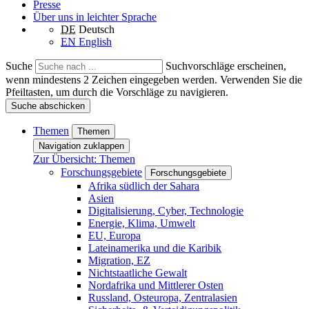
Presse
Über uns in leichter Sprache
DE
Deutsch
EN
English
Suche
Suchvorschläge erscheinen,
wenn mindestens 2 Zeichen eingegeben werden. Verwenden Sie die
Pfeiltasten, um durch die Vorschläge zu navigieren.
Suche abschicken
Themen
Themen
Navigation zuklappen
Zur Übersicht: Themen
Forschungsgebiete
Forschungsgebiete
Afrika südlich der Sahara
Asien
Digitalisierung, Cyber, Technologie
Energie, Klima, Umwelt
EU, Europa
Lateinamerika und die Karibik
Migration, EZ
Nichtstaatliche Gewalt
Nordafrika und Mittlerer Osten
Russland, Osteuropa, Zentralasien