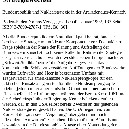
Bundesrepublik und Nuklearstrategie in der Ära Adenauer-Kennedy
Baden-Baden Nomos Verlagsgesellschaft, Januar 1992, 187 Seiten
ISBN 3-7890-2787-1 [IPS, Bd. 30]
Als die Bundesrepublik dem Nordatlantikpakt beitrat, fand sie
bereits eine Strategie mit nuklearer Komponente vor. Die nukleare
Frage spielte in der Phase der Planung und Aufstellung der
Bundeswehr zunächst noch keine Rolle. Im Rahmen der Strategie
der „massive retaliation“ war den westdeutschen Truppen nach der
„Schwert-Schild-Theorie“ die Aufgabe zugewiesen, das
konventionelle Schild zu verstärken. Auf Drängen der Bundeswehr
wurden Luftwaffe und Heer in begrenztem Umfang mit
Trägerwaffen für amerikanische Nuklearsprengköpfe für den
faktischen Einsatz ausgerüstet. Sämtliche Nuklearsprengköpfe
blieben jedoch unter amerikanischer Obhut und amerikanischem
Einsatzbefehl. Die Erfahrungen während der Berlin-Krise 1961 und
die Sicherheitspolitik der Regierung Kennedy ließen deutlich
werden, daß in den USA selbst bereits Zweifel an der geltenden
Nuklearstrategie eingesetzt hatten. Die USA begannen, vom
Konzept der „massiven Vergeltung“ abzugehen und nach
„flexibleren Antworten“ zu suchen. Dies mußte im Bündnis und
besonders in der Bundesrepublik Ängste einer Abwendung der