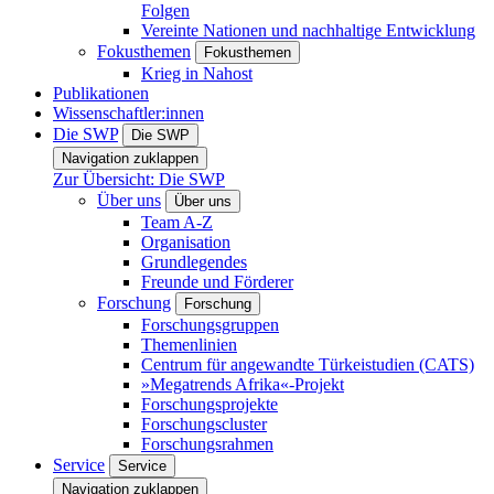
Folgen
Vereinte Nationen und nachhaltige Entwicklung
Fokusthemen
Fokusthemen
Krieg in Nahost
Publikationen
Wissenschaftler:innen
Die SWP
Die SWP
Navigation zuklappen
Zur Übersicht: Die SWP
Über uns
Über uns
Team A-Z
Organisation
Grundlegendes
Freunde und Förderer
Forschung
Forschung
Forschungsgruppen
Themenlinien
Centrum für angewandte Türkeistudien (CATS)
»Megatrends Afrika«-Projekt
Forschungsprojekte
Forschungscluster
Forschungsrahmen
Service
Service
Navigation zuklappen