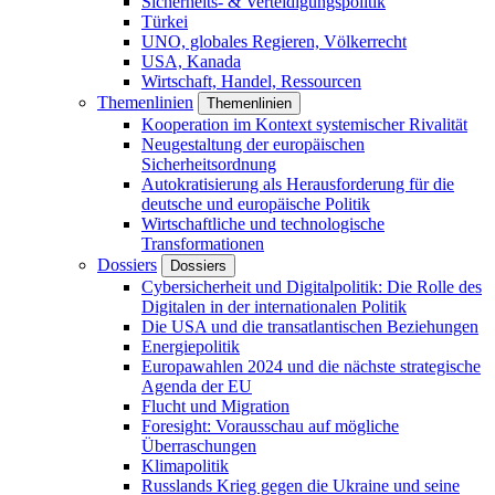
Sicherheits- & Verteidigungspolitik
Türkei
UNO, globales Regieren, Völkerrecht
USA, Kanada
Wirtschaft, Handel, Ressourcen
Themenlinien
Themenlinien
Kooperation im Kontext systemischer Rivalität
Neugestaltung der europäischen
Sicherheitsordnung
Autokratisierung als Herausforderung für die
deutsche und europäische Politik
Wirtschaftliche und technologische
Transformationen
Dossiers
Dossiers
Cybersicherheit und Digitalpolitik: Die Rolle des
Digitalen in der internationalen Politik
Die USA und die transatlantischen Beziehungen
Energiepolitik
Europawahlen 2024 und die nächste strategische
Agenda der EU
Flucht und Migration
Foresight: Vorausschau auf mögliche
Überraschungen
Klimapolitik
Russlands Krieg gegen die Ukraine und seine