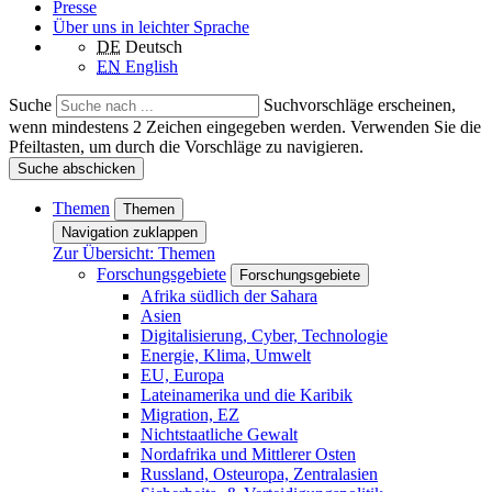
Presse
Über uns in leichter Sprache
DE
Deutsch
EN
English
Suche
Suchvorschläge erscheinen,
wenn mindestens 2 Zeichen eingegeben werden. Verwenden Sie die
Pfeiltasten, um durch die Vorschläge zu navigieren.
Suche abschicken
Themen
Themen
Navigation zuklappen
Zur Übersicht: Themen
Forschungsgebiete
Forschungsgebiete
Afrika südlich der Sahara
Asien
Digitalisierung, Cyber, Technologie
Energie, Klima, Umwelt
EU, Europa
Lateinamerika und die Karibik
Migration, EZ
Nichtstaatliche Gewalt
Nordafrika und Mittlerer Osten
Russland, Osteuropa, Zentralasien