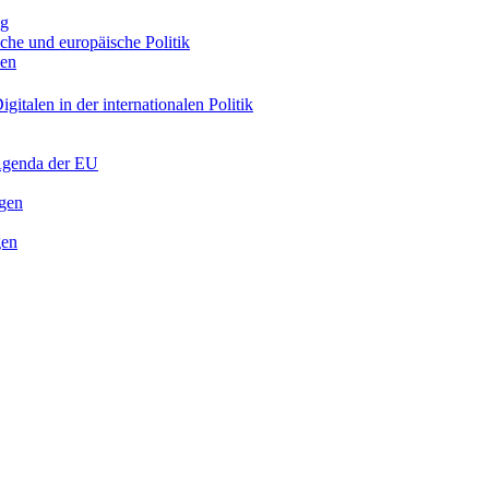
ng
sche und europäische Politik
nen
gitalen in der internationalen Politik
 Agenda der EU
ngen
gen