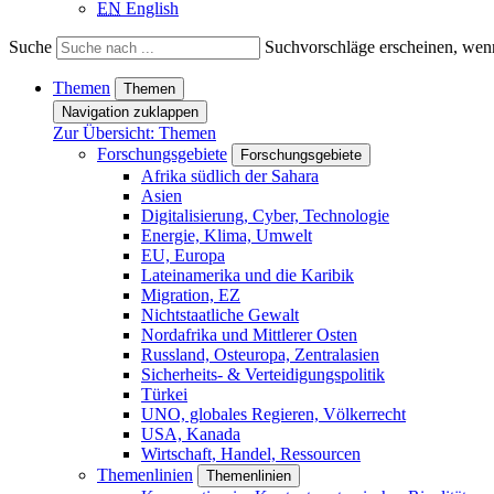
EN
English
Suche
Suchvorschläge erscheinen, wenn
Themen
Themen
Navigation zuklappen
Zur Übersicht: Themen
Forschungsgebiete
Forschungsgebiete
Afrika südlich der Sahara
Asien
Digitalisierung, Cyber, Technologie
Energie, Klima, Umwelt
EU, Europa
Lateinamerika und die Karibik
Migration, EZ
Nichtstaatliche Gewalt
Nordafrika und Mittlerer Osten
Russland, Osteuropa, Zentralasien
Sicherheits- & Verteidigungspolitik
Türkei
UNO, globales Regieren, Völkerrecht
USA, Kanada
Wirtschaft, Handel, Ressourcen
Themenlinien
Themenlinien