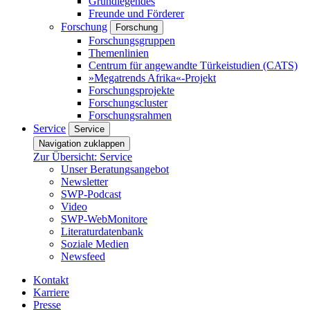
Grundlegendes
Freunde und Förderer
Forschung
Forschung
Forschungsgruppen
Themenlinien
Centrum für angewandte Türkeistudien (CATS)
»Megatrends Afrika«-Projekt
Forschungsprojekte
Forschungscluster
Forschungsrahmen
Service
Service
Navigation zuklappen
Zur Übersicht: Service
Unser Beratungsangebot
Newsletter
SWP-Podcast
Video
SWP-WebMonitore
Literaturdatenbank
Soziale Medien
Newsfeed
Kontakt
Karriere
Presse