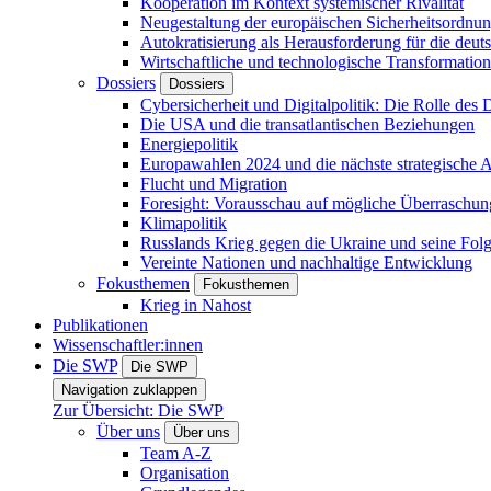
Kooperation im Kontext systemischer Rivalität
Neugestaltung der europäischen Sicherheitsordnu
Autokratisierung als Herausforderung für die deut
Wirtschaftliche und technologische Transformatio
Dossiers
Dossiers
Cybersicherheit und Digitalpolitik: Die Rolle des Di
Die USA und die transatlantischen Beziehungen
Energiepolitik
Europawahlen 2024 und die nächste strategische
Flucht und Migration
Foresight: Vorausschau auf mögliche Überraschu
Klimapolitik
Russlands Krieg gegen die Ukraine und seine Fol
Vereinte Nationen und nachhaltige Entwicklung
Fokusthemen
Fokusthemen
Krieg in Nahost
Publikationen
Wissenschaftler:innen
Die SWP
Die SWP
Navigation zuklappen
Zur Übersicht: Die SWP
Über uns
Über uns
Team A-Z
Organisation