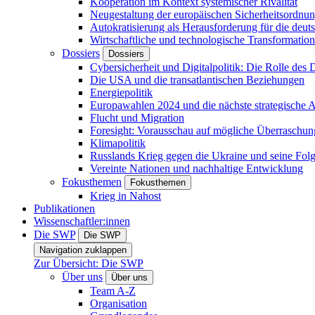
Kooperation im Kontext systemischer Rivalität
Neugestaltung der europäischen Sicherheitsordnu
Autokratisierung als Herausforderung für die deut
Wirtschaftliche und technologische Transformatio
Dossiers
Dossiers
Cybersicherheit und Digitalpolitik: Die Rolle des Di
Die USA und die transatlantischen Beziehungen
Energiepolitik
Europawahlen 2024 und die nächste strategische
Flucht und Migration
Foresight: Vorausschau auf mögliche Überraschu
Klimapolitik
Russlands Krieg gegen die Ukraine und seine Fol
Vereinte Nationen und nachhaltige Entwicklung
Fokusthemen
Fokusthemen
Krieg in Nahost
Publikationen
Wissenschaftler:innen
Die SWP
Die SWP
Navigation zuklappen
Zur Übersicht: Die SWP
Über uns
Über uns
Team A-Z
Organisation