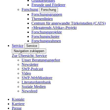
Grundlegendes
Freunde und Förderer
Forschung
Forschung
Forschungsgruppen
Themenlinien
Centrum für angewandte Türkeistudien (CATS)
»Megatrends Afrika«-Projekt
Forschungsprojekte
Forschungscluster
Forschungsrahmen
Service
Service
Navigation zuklappen
Zur Übersicht: Service
Unser Beratungsangebot
Newsletter
SWP-Podcast
Video
SWP-WebMonitore
Literaturdatenbank
Soziale Medien
Newsfeed
Kontakt
Karriere
Presse