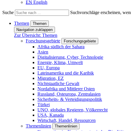
EN
English
Suche
Suchvorschläge erscheinen, wenn
Themen
Themen
Navigation zuklappen
Zur Übersicht: Themen
Forschungsgebiete
Forschungsgebiete
Afrika südlich der Sahara
Asien
Digitalisierung, Cyber, Technologie
Energie, Klima, Umwelt
EU, Europa
Lateinamerika und die Karibik
Migration, EZ
Nichtstaatliche Gewalt
Nordafrika und Mittlerer Osten
Russland, Osteuropa, Zentralasien
Sicherheits- & Verteidigungspolitik
Türkei
UNO, globales Regieren, Völkerrecht
USA, Kanada
Wirtschaft, Handel, Ressourcen
Themenlinien
Themenlinien