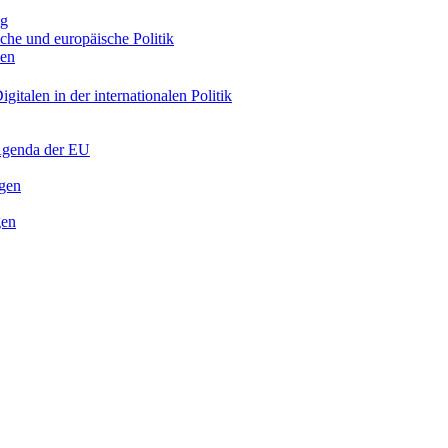
ng
sche und europäische Politik
nen
gitalen in der internationalen Politik
 Agenda der EU
ngen
gen