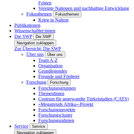
Folgen
Vereinte Nationen und nachhaltige Entwicklung
Fokusthemen
Fokusthemen
Krieg in Nahost
Publikationen
Wissenschaftler:innen
Die SWP
Die SWP
Navigation zuklappen
Zur Übersicht: Die SWP
Über uns
Über uns
Team A-Z
Organisation
Grundlegendes
Freunde und Förderer
Forschung
Forschung
Forschungsgruppen
Themenlinien
Centrum für angewandte Türkeistudien (CATS)
»Megatrends Afrika«-Projekt
Forschungsprojekte
Forschungscluster
Forschungsrahmen
Service
Service
Navigation zuklappen