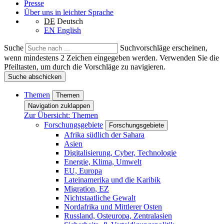
Presse
Über uns in leichter Sprache
DE
Deutsch
EN
English
Suche
Suchvorschläge erscheinen,
wenn mindestens 2 Zeichen eingegeben werden. Verwenden Sie die
Pfeiltasten, um durch die Vorschläge zu navigieren.
Suche abschicken
Themen
Themen
Navigation zuklappen
Zur Übersicht: Themen
Forschungsgebiete
Forschungsgebiete
Afrika südlich der Sahara
Asien
Digitalisierung, Cyber, Technologie
Energie, Klima, Umwelt
EU, Europa
Lateinamerika und die Karibik
Migration, EZ
Nichtstaatliche Gewalt
Nordafrika und Mittlerer Osten
Russland, Osteuropa, Zentralasien