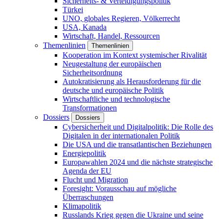
Sicherheits- & Verteidigungspolitik
Türkei
UNO, globales Regieren, Völkerrecht
USA, Kanada
Wirtschaft, Handel, Ressourcen
Themenlinien
Themenlinien
Kooperation im Kontext systemischer Rivalität
Neugestaltung der europäischen
Sicherheitsordnung
Autokratisierung als Herausforderung für die
deutsche und europäische Politik
Wirtschaftliche und technologische
Transformationen
Dossiers
Dossiers
Cybersicherheit und Digitalpolitik: Die Rolle des
Digitalen in der internationalen Politik
Die USA und die transatlantischen Beziehungen
Energiepolitik
Europawahlen 2024 und die nächste strategische
Agenda der EU
Flucht und Migration
Foresight: Vorausschau auf mögliche
Überraschungen
Klimapolitik
Russlands Krieg gegen die Ukraine und seine