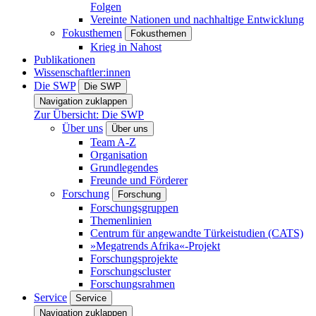
Folgen
Vereinte Nationen und nachhaltige Entwicklung
Fokusthemen
Fokusthemen
Krieg in Nahost
Publikationen
Wissenschaftler:innen
Die SWP
Die SWP
Navigation zuklappen
Zur Übersicht: Die SWP
Über uns
Über uns
Team A-Z
Organisation
Grundlegendes
Freunde und Förderer
Forschung
Forschung
Forschungsgruppen
Themenlinien
Centrum für angewandte Türkeistudien (CATS)
»Megatrends Afrika«-Projekt
Forschungsprojekte
Forschungscluster
Forschungsrahmen
Service
Service
Navigation zuklappen