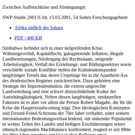
Zwischen Aufbruchkrise und Abstiegsangst
SWP-Studie 2001/S 04, 15.03.2001, 54 Seiten
Forschungsgebiete
Afrika südlich der Sahara
PDF | 400 KB
Simbabwe befindet sich in einer tiefgreifenden Krise.
Währungsverfall, Kapitalflucht, galoppierende Inflation, illegale
Landbesetzungen, Niedergang des Rechtsstaats, steigende
Arbeitslosigkeit, Verfall des Erziehungs- und Bildungssektors sowie
verschärfte soziale Konflikte stellen die Kulminationspunkte
langfristiger Trends dar, deren Ursprünge bis in die Apartheid-Ära
des rhodesischen Regimes zurückreichen. Dazu gehörten eine
Strategie der Importsubstitution, die extrem ungerechte
Landverteilung und eine schwer abzuschüttelnde Kultur der
Autoritätsgläubigkeit. Neben diesen langfristigen, strukturellen
Faktoren ist es aber vor allem die Person Robert Mugabe, die für die
Krise die Hauptverantwortung trägt. Den ideologischen Konzepten
und Freund-Feind-Schemata der 70er Jahre verhaftet, unter seinem
internationalen Bedeutungsverlust leidend, mit sinkender Popularität
in weiten Teilen des Landes und heftigen Erschütterungen seiner
ethnisch-regionalen Machtbalance konfrontiert, reagiert er seit Mitte
der 90er Jahre geradezu mit klassischen Reflexen eines