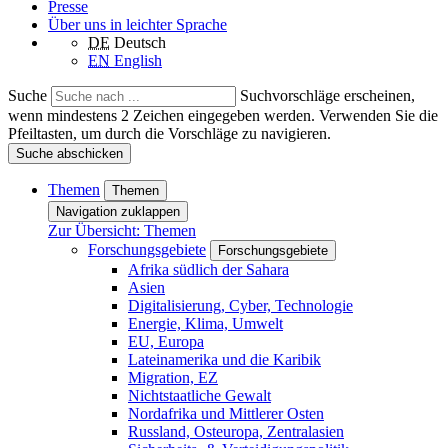
Presse
Über uns in leichter Sprache
DE
Deutsch
EN
English
Suche
Suchvorschläge erscheinen,
wenn mindestens 2 Zeichen eingegeben werden. Verwenden Sie die
Pfeiltasten, um durch die Vorschläge zu navigieren.
Suche abschicken
Themen
Themen
Navigation zuklappen
Zur Übersicht: Themen
Forschungsgebiete
Forschungsgebiete
Afrika südlich der Sahara
Asien
Digitalisierung, Cyber, Technologie
Energie, Klima, Umwelt
EU, Europa
Lateinamerika und die Karibik
Migration, EZ
Nichtstaatliche Gewalt
Nordafrika und Mittlerer Osten
Russland, Osteuropa, Zentralasien