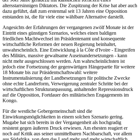
altersstarrsinnigen Diktators. Die Zuspitzung der Krise hat aber auch
dazu geführt, daß zum erstenmal seit 13 Jahren eine Opposition
entstanden ist, die für viele eine wählbare Alternative darstellt.
Angesichts der Erfahrungen der vergangenen zwölf Monate ist der
Eintritt eines günstigen Szenarios, welches einen baldigen
friedlichen Machtwechsel im Präsidentenamt und konsequente
wirtschaftliche Reformen der neuen Regierung beinhaltet,
unwahrscheinlich. Eine Entwicklung à la Côte d'Ivoire - Eingreifen
des Militärs, massive gewaltsame Auseinandersetzungen - kann
nicht mehr ausgeschlossen werden. Am wahrscheinlichsten ist
jedoch eine Fortsetzung der gegenwärtigen Hängepartie für weitere
18 Monate bis zur Präsidentschaftswahl: weitere
Instrumentalisierung der Landbesetzungen für politische Zwecke
ohne echte Landreform, Verweigerung zentraler Schritte bei der
wirtschaftlichen Strukturanpassung, anhaltender Repressionsdruck
auf die Opposition, Fortdauer des militärischen Engagements im
Kongo.
Für die westliche Gebergemeinschaft sind die
Einwirkungsmöglichkeiten in einem solchen Szenario gering.
Mugabe hat sich bereits in der Vergangenheit als hochgradig
resistent gegen äußeren Druck erwiesen. Am ehesten reagiert er
noch auf Kritik aus seiner unmittelbaren Nachbarschaft, vor allem
aus Südafrika, von dem das Land mehr und mehr wirtschaftlich