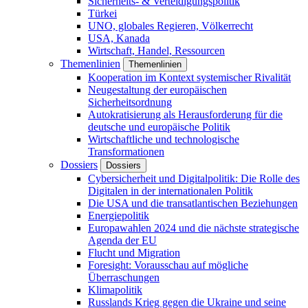
Sicherheits- & Verteidigungspolitik
Türkei
UNO, globales Regieren, Völkerrecht
USA, Kanada
Wirtschaft, Handel, Ressourcen
Themenlinien
Themenlinien
Kooperation im Kontext systemischer Rivalität
Neugestaltung der europäischen
Sicherheitsordnung
Autokratisierung als Herausforderung für die
deutsche und europäische Politik
Wirtschaftliche und technologische
Transformationen
Dossiers
Dossiers
Cybersicherheit und Digitalpolitik: Die Rolle des
Digitalen in der internationalen Politik
Die USA und die transatlantischen Beziehungen
Energiepolitik
Europawahlen 2024 und die nächste strategische
Agenda der EU
Flucht und Migration
Foresight: Vorausschau auf mögliche
Überraschungen
Klimapolitik
Russlands Krieg gegen die Ukraine und seine