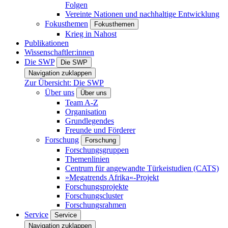
Folgen
Vereinte Nationen und nachhaltige Entwicklung
Fokusthemen
Fokusthemen
Krieg in Nahost
Publikationen
Wissenschaftler:innen
Die SWP
Die SWP
Navigation zuklappen
Zur Übersicht: Die SWP
Über uns
Über uns
Team A-Z
Organisation
Grundlegendes
Freunde und Förderer
Forschung
Forschung
Forschungsgruppen
Themenlinien
Centrum für angewandte Türkeistudien (CATS)
»Megatrends Afrika«-Projekt
Forschungsprojekte
Forschungscluster
Forschungsrahmen
Service
Service
Navigation zuklappen