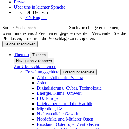
Presse
Über uns in leichter Sprache
DE
Deutsch
EN
English
Suche
Suchvorschläge erscheinen,
wenn mindestens 2 Zeichen eingegeben werden. Verwenden Sie die
Pfeiltasten, um durch die Vorschläge zu navigieren.
Suche abschicken
Themen
Themen
Navigation zuklappen
Zur Übersicht: Themen
Forschungsgebiete
Forschungsgebiete
Afrika südlich der Sahara
Asien
Digitalisierung, Cyber, Technologie
Energie, Klima, Umwelt
EU, Europa
Lateinamerika und die Karibik
Migration, EZ
Nichtstaatliche Gewalt
Nordafrika und Mittlerer Osten
Russland, Osteuropa, Zentralasien