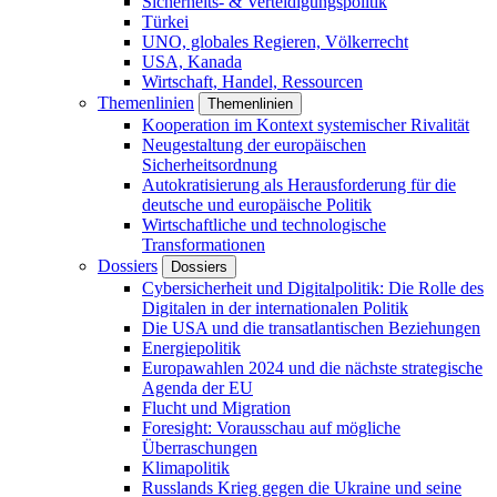
Sicherheits- & Verteidigungspolitik
Türkei
UNO, globales Regieren, Völkerrecht
USA, Kanada
Wirtschaft, Handel, Ressourcen
Themenlinien
Themenlinien
Kooperation im Kontext systemischer Rivalität
Neugestaltung der europäischen
Sicherheitsordnung
Autokratisierung als Herausforderung für die
deutsche und europäische Politik
Wirtschaftliche und technologische
Transformationen
Dossiers
Dossiers
Cybersicherheit und Digitalpolitik: Die Rolle des
Digitalen in der internationalen Politik
Die USA und die transatlantischen Beziehungen
Energiepolitik
Europawahlen 2024 und die nächste strategische
Agenda der EU
Flucht und Migration
Foresight: Vorausschau auf mögliche
Überraschungen
Klimapolitik
Russlands Krieg gegen die Ukraine und seine