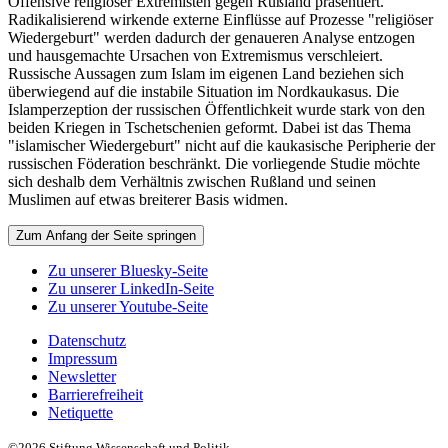
Offensive religiöser Extremisten gegen Rußland präsentiert.
Radikalisierend wirkende externe Einflüsse auf Prozesse "religiöser
Wiedergeburt" werden dadurch der genaueren Analyse entzogen
und hausgemachte Ursachen von Extremismus verschleiert.
Russische Aussagen zum Islam im eigenen Land beziehen sich
überwiegend auf die instabile Situation im Nordkaukasus. Die
Islamperzeption der russischen Öffentlichkeit wurde stark von den
beiden Kriegen in Tschetschenien geformt. Dabei ist das Thema
"islamischer Wiedergeburt" nicht auf die kaukasische Peripherie der
russischen Föderation beschränkt. Die vorliegende Studie möchte
sich deshalb dem Verhältnis zwischen Rußland und seinen
Muslimen auf etwas breiterer Basis widmen.
Zum Anfang der Seite springen
Zu unserer Bluesky-Seite
Zu unserer LinkedIn-Seite
Zu unserer Youtube-Seite
Datenschutz
Impressum
Newsletter
Barrierefreiheit
Netiquette
©2026 Stiftung Wissenschaft und Politik