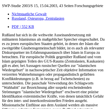
SWP-Studie 2003/S 15, 15.04.2003, 43 Seiten
Forschungsgebiete
Nichtstaatliche Gewalt
Russland, Osteuropa, Zentralasien
PDF | 552 KB
Rußland hat sich in die weltweite Auseinandersetzung mit
militantem Islamismus als maßgeblicher Sprecher eingeschaltet. Da
es zu jenen europäischen Staaten gehört, in denen der Islam die
zweitgrößte Glaubensgemeinschaft bildet, ist es auch als relevanter
Diskurspartner im Erfahrungsaustausch über Islam in Europa zu
betrachten. Für europäische Politik gegenüber Rußland und vom
Islam geprägten Teilen des GUS-Raums (Zentralasien, Kaukasien)
gilt es aber, bei Aussagen russischer Quellen zur "islamischen
Wiedergeburt" in nachsowjetischer Zeit objektive Information von
verzerrten Wahrnehmungen oder propagandistisch gefärbten
Konfliktdeutungen (z.B. in bezug auf Tschetschenien) zu
unterscheiden. Die pauschale Verwendung des Schlagworts
"Wahhabit" zur Bezeichnung aller suspekt erscheindenden
Strömungen "islamischer Wiedergeburt" erschwert eine präzise
Identifikation extremistischer Kräfte, von denen tatsächlich Gefahr
für den inter- und innerkonfessionellen Frieden ausgeht.
Missionarische Einflüsse aus dem Ausland werden als massive