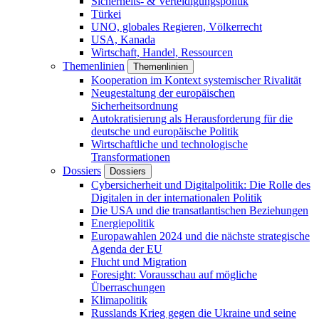
Sicherheits- & Verteidigungspolitik
Türkei
UNO, globales Regieren, Völkerrecht
USA, Kanada
Wirtschaft, Handel, Ressourcen
Themenlinien
Themenlinien
Kooperation im Kontext systemischer Rivalität
Neugestaltung der europäischen
Sicherheitsordnung
Autokratisierung als Herausforderung für die
deutsche und europäische Politik
Wirtschaftliche und technologische
Transformationen
Dossiers
Dossiers
Cybersicherheit und Digitalpolitik: Die Rolle des
Digitalen in der internationalen Politik
Die USA und die transatlantischen Beziehungen
Energiepolitik
Europawahlen 2024 und die nächste strategische
Agenda der EU
Flucht und Migration
Foresight: Vorausschau auf mögliche
Überraschungen
Klimapolitik
Russlands Krieg gegen die Ukraine und seine