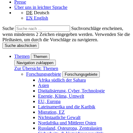
Presse
Über uns in leichter Sprache
DE
Deutsch
EN
English
Suche
Suchvorschläge erscheinen,
wenn mindestens 2 Zeichen eingegeben werden. Verwenden Sie die
Pfeiltasten, um durch die Vorschläge zu navigieren.
Suche abschicken
Themen
Themen
Navigation zuklappen
Zur Übersicht: Themen
Forschungsgebiete
Forschungsgebiete
Afrika südlich der Sahara
Asien
Digitalisierung, Cyber, Technologie
Energie, Klima, Umwelt
EU, Europa
Lateinamerika und die Karibik
Migration, EZ
Nichtstaatliche Gewalt
Nordafrika und Mittlerer Osten
Russland, Osteuropa, Zentralasien