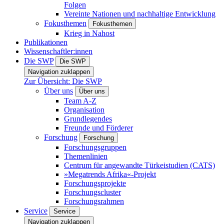
Folgen
Vereinte Nationen und nachhaltige Entwicklung
Fokusthemen
Fokusthemen
Krieg in Nahost
Publikationen
Wissenschaftler:innen
Die SWP
Die SWP
Navigation zuklappen
Zur Übersicht: Die SWP
Über uns
Über uns
Team A-Z
Organisation
Grundlegendes
Freunde und Förderer
Forschung
Forschung
Forschungsgruppen
Themenlinien
Centrum für angewandte Türkeistudien (CATS)
»Megatrends Afrika«-Projekt
Forschungsprojekte
Forschungscluster
Forschungsrahmen
Service
Service
Navigation zuklappen